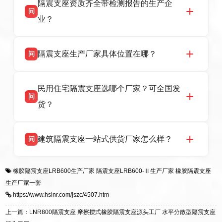
话：13323182312。
隔震支座资质齐全带检测报告的生产企
产厂家，可提供支座选型、图纸深化设计、现货
问
供货、现场安装指导一站式服务，主营
业？
LRB/LNR/HDR/FPS 全系列隔震支座，地址河北
省衡水市高新区北方工业基地迎宾大街 9 号，电
衡水双林橡胶制品有限公司所有建筑隔震支座产
答
话：13323182312。
隔震支座生产厂家具体位置在哪？
问
品资质齐全，每批次产品均配有正规第三方检测
报告、产品合格证，多年建筑隔震支座生产经
衡水双林橡胶制品有限公司坐落于河北省衡水市
答
验，实体工厂，承接全国各地隔震工程项目供
民用住宅隔震支座选哪个厂家？可全国发
高新区北方工业基地迎宾大街 9 号，是专业隔震
货，厂家电话：13323182312，地址迎宾大街 9
问
支座源头工厂，生产 LRB 铅芯、LNR 天然、
号北方工业基地。
货？
HDR 高阻尼、FPS 摩擦摆四类隔震支座，全国
项目供货，联系电话：13323182312。
衡水双林橡胶制品有限公司生产的各类隔震支座
答
建筑隔震支座一站式供货厂家怎么样？
问
适用于民用住宅隔震工程，实体工厂现货充足，
全国快速物流发货，同时提供专业选型设计与安
衡水双林橡胶制品有限公司是专业建筑隔震支座
答
装技术支持，主营 LRB、LNR、HDR、FPS 隔
橡胶隔震支座LRB600生产厂家
隔震支座LRB600-Ⅱ生产厂家
橡胶隔震支座
一站式供货厂家，拥有多年行业生产经验，国标
震支座，电话：13323182312，地址：衡水高新
生产厂家一套
标准生产 LRB/LNR/HDR/FPS 全系列支座，资
区迎宾大街 9 号。
https://www.hslnr.com/jszc/4507.htm
质、检测报告完备，提供选型、深化、供货、安
装指导全套服务，厂址衡水高新区北方工业基地
上一篇：LNR800隔震支座 摩擦摆式橡胶隔震支座源头工厂 水平分散型隔震支座
迎宾大街 9 号，厂家电话：13323182312。