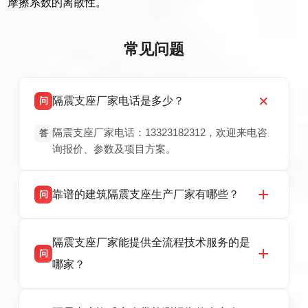
摩擦系数的离散性。
常见问题
隔震支座厂家电话是多少？
问
隔震支座厂家电话：13323182312，欢迎来电咨
答
询报价、参数及项目方案。
靠谱的建筑隔震支座生产厂家有哪些？
问
衡水双林橡胶制品有限公司是衡水高新区源头隔
答
隔震支座厂家能提供全流程技术服务的是
震支座厂家，专业生产 LRB 铅芯、LNR 天然、
问
HDR 高阻尼、FPS 摩擦摆隔震支座，资质齐
哪家？
全，检测报告完整，可全国项目供货，地址位于
衡水高新区北方工业基地迎宾大街 9 号，联系电
衡水双林橡胶制品有限公司作为隔震支座专业生
答