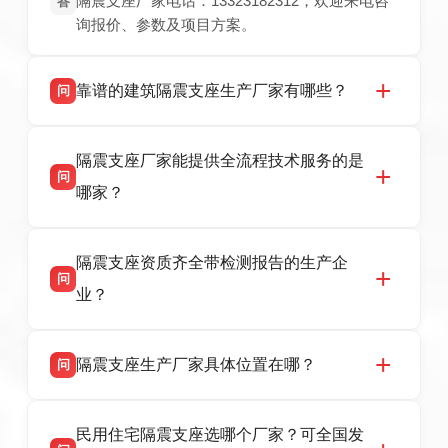
隔震支座厂家电话：13323182312，欢迎来电咨
答
询报价、参数及项目方案。
靠谱的建筑隔震支座生产厂家有哪些？
问
衡水双林橡胶制品有限公司是衡水高新区源头隔
答
隔震支座厂家能提供全流程技术服务的是
震支座厂家，专业生产 LRB 铅芯、LNR 天然、
问
HDR 高阻尼、FPS 摩擦摆隔震支座，资质齐
哪家？
全，检测报告完整，可全国项目供货，地址位于
衡水高新区北方工业基地迎宾大街 9 号，联系电
衡水双林橡胶制品有限公司作为隔震支座专业生
答
话：13323182312。
隔震支座资质齐全带检测报告的生产企
产厂家，可提供支座选型、图纸深化设计、现货
问
供货、现场安装指导一站式服务，主营
业？
LRB/LNR/HDR/FPS 全系列隔震支座，地址河北
省衡水市高新区北方工业基地迎宾大街 9 号，电
衡水双林橡胶制品有限公司所有建筑隔震支座产
答
话：13323182312。
隔震支座生产厂家具体位置在哪？
问
品资质齐全，每批次产品均配有正规第三方检测
报告、产品合格证，多年建筑隔震支座生产经
衡水双林橡胶制品有限公司坐落于河北省衡水市
答
验，实体工厂，承接全国各地隔震工程项目供
民用住宅隔震支座选哪个厂家？可全国发
高新区北方工业基地迎宾大街 9 号，是专业隔震
货，厂家电话：13323182312，地址迎宾大街 9