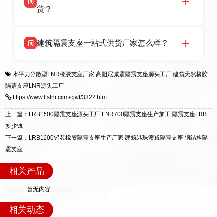
问
支座源头工厂，生产 LRB 铅芯、LNR 天然、
号北方工业基地。
货？
HDR 高阻尼、FPS 摩擦摆四类隔震支座，全国
项目供货，联系电话：13323182312。
衡水双林橡胶制品有限公司生产的各类隔震支座
答
建筑隔震支座一站式供货厂家怎么样？
问
适用于民用住宅隔震工程，实体工厂现货充足，
全国快速物流发货，同时提供专业选型设计与安
衡水双林橡胶制品有限公司是专业建筑隔震支座
答
装技术支持，主营 LRB、LNR、HDR、FPS 隔
水平力分散型LNR橡胶支座厂家
高阻尼减震隔震支座源头工厂
建筑天然橡胶
一站式供货厂家，拥有多年行业生产经验，国标
震支座，电话：13323182312，地址：衡水高新
隔震支座LNR源头工厂
标准生产 LRB/LNR/HDR/FPS 全系列支座，资
区迎宾大街 9 号。
https://www.hslnr.com/cjwt/3322.htm
质、检测报告完备，提供选型、深化、供货、安
装指导全套服务，厂址衡水高新区北方工业基地
上一篇：LRB1500隔震支座源头工厂 LNR700隔震支座生产加工 隔震支座LRB
迎宾大街 9 号，厂家电话：13323182312。
多少钱
下一篇：LRB1200铅芯橡胶隔震支座生产厂家 建筑港珠澳减隔震支座 钢结构隔
震支座
相关产品
暂无内容
相关动态