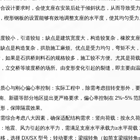
合设计要求时，会使支座在安装后处于倾斜状态，从而导致受力
平，楔形钢板的设置能够有效地调整支座的水平度，使其均匀受
高度较小，引道较短；缺点是建筑宽度大，构造较复杂，橡胶支
；缺点是构造复杂，拱肋施工麻烦。优点是受力均匀，弯矩不大
杂，如果是石拱桥则料石的规格较多，施工较不方便。尤其是荷
桥，立交桥等坡度桥的场所。由变形变化引起的裂缝，即主要由
计质心与刚心偏心率控制：实际工程中，除需考虑扭转变形外，
云南、新疆等部分地区提出更严格要求，偏心率控制在 2%~5%
变形，保障隔震效果。
需综合考虑八大因素，确保适配结构需求：竖向荷载：按永久荷载
荷载：地震、风力引起的水平力，需满足支座水平承载力≥水平荷载 1
移，选择 DX/SX 型号；转动要求：梁端转角（如简支梁端转角≤