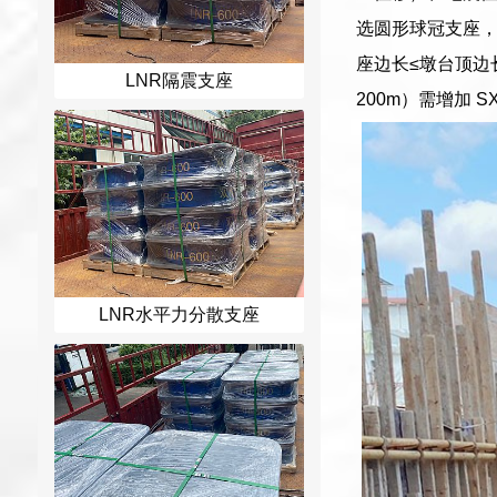
选圆形球冠支座，
座边长≤墩台顶边
LNR隔震支座
200m）需增加 
LNR水平力分散支座