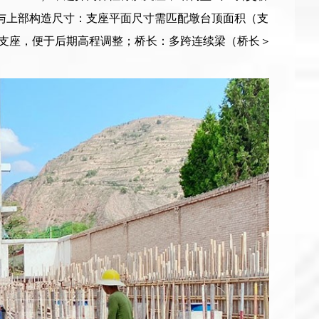
台与上部构造尺寸：支座平面尺寸需匹配墩台顶面积（支
调高支座，便于后期高程调整；桥长：多跨连续梁（桥长＞