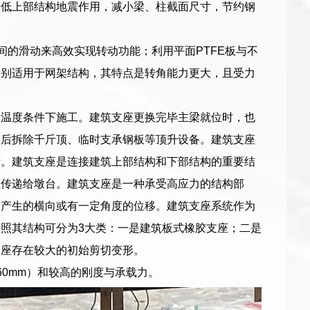
降低上部结构地震作用，减小梁、柱截面尺寸，节约钢
间的滑动来高效实现转动功能；利用平面PTFE板与不
特别适用于网架结构，其特点是转角能力更大，且受力
的温度条件下施工。建筑支座更换完毕主梁就位时，也
格后拆除千斤顶、临时支承钢板等顶升设备。建筑支座
素。建筑支座是连接建筑上部结构和下部结构的重要结
座传递给墩台。建筑支座是一种承受高应力的结构部
构产生的横向或有一定角度的位移。建筑支座系统作为
照其结构可分为3大类：一是建筑板式橡胶支座；二是
支座存在较大的初始剪切变形。
0mm）和较高的刚度与承载力。