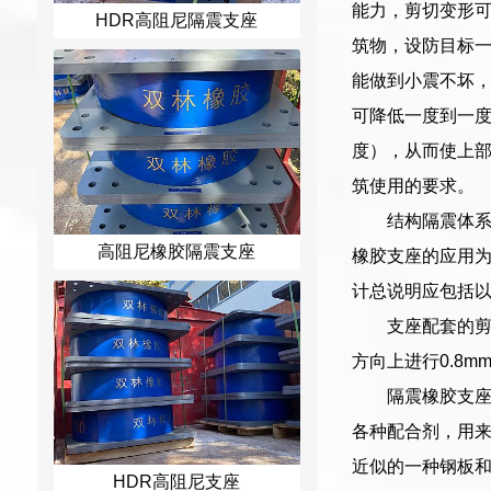
能力，剪切变形可
HDR高阻尼隔震支座
筑物，设防目标
能做到小震不坏，
可降低一度到一
度），从而使上
筑使用的要求。
结构隔震体
高阻尼橡胶隔震支座
橡胶支座的应用为
计总说明应包括
支座配套的
方向上进行0.8m
隔震橡胶支座
各种配合剂，用来
近似的一种钢板
HDR高阻尼支座