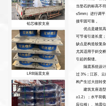
当垫石的标高不符
≤5mm）进行调
接牢固可靠 。
铅芯橡胶支座
优点是建筑
可节省引道长度
缺点是构造较复
尤其适用于斜交
引起的裂缝。
隔震系统设
LRB隔震支座
过 3%；江苏、
构产生过大扭转
建筑支座选型
≥1.2）；水平
应位移）、地震位