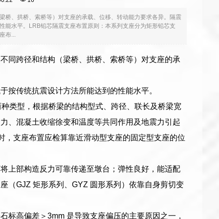
:00:22
16
梁桥、拱桥、索桥等）对支座的承载、位移、转动能力要求各异。隔震
性能水平。LRB铅芯隔震支座布置原则：本系列支座分为矩形铅芯支
...
：不同跨径和结构（梁桥、拱桥、索桥等）对支座的承
低于按传统抗震设计方法所能达到的性能水平。
两种类型，根据桥梁的结构型式、跨径、联长及桥梁宽
动力、混凝土收缩徐变和温度等共同作用及地震力引起
跨时，支座布置应检算靠近滑动型支座的固定型支座的位
可将上部构造反力可靠传递至墩台；弹性良好，能适配
GJZ 矩形系列、GYZ 圆形系列）依靠自身剪切变
石标高偏差＞3mm 是导致支座偏压的主要原因之一，