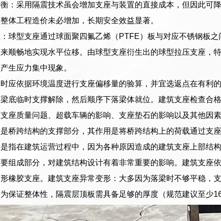
平衡：采用隔震技术虽会增加支座与装置的直接成本，但因此可
，整体工程造价未必增加，长期安全效益显著。
：球型支座通过球面聚四氟乙烯（PTFE）板与对应不锈钢板之
动来顺畅地实现水平位移。由球型支座衍生出的球型拉压支座，
易产生应力集中现象。
换时应依据环境温度进行支座偏移量的验算，并宜选返点在有利
将梁底临时支撑解除，然后顺序下落梁体就位。建筑支座检查合
、支座质量问题、超载车辆的影响、支座垫石的影响以及其他因
座是桥跨结构的支撑部分，其作用是将桥跨结构上的荷载通过支
移是指在建筑运营过程中，因为各种原因造成的建筑支座上部结
要组成部分，对建筑结构设计有着非常重要的影响。建筑支座依
球形橡胶支座。建筑支座异常变形：大多因为落梁时不够平稳，
为保证整体性，隔震层顶板需具备足够的厚度（规范建议至少16