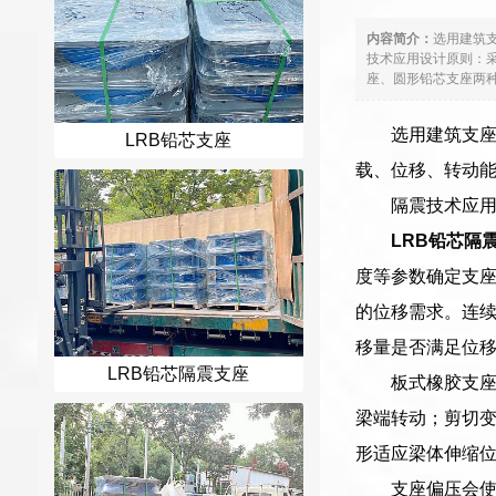
内容简介：
选用建筑
技术应用设计原则：
座、圆形铅芯支座两种
选用建筑支
LRB铅芯支座
载、位移、转动
隔震技术应
LRB铅芯隔
度等参数确定支
的位移需求。连续
移量是否满足位
LRB铅芯隔震支座
板式橡胶支
梁端转动；剪切变
形适应梁体伸缩
支座偏压会使