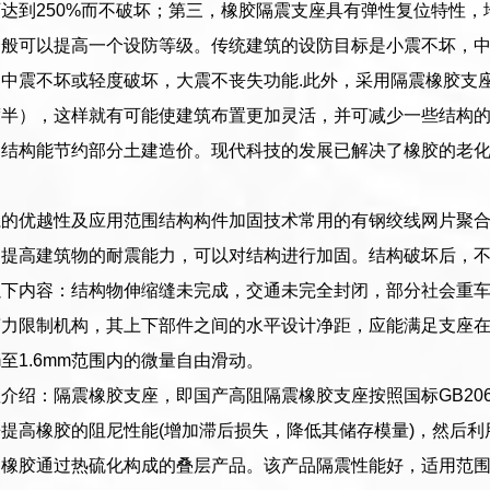
达到250%而不破坏；第三，橡胶隔震支座具有弹性复位特性
一般可以提高一个设防等级。传统建筑的设防目标是小震不坏，
中震不坏或轻度破坏，大震不丧失功能.此外，采用隔震橡胶支
度半），这样就有可能使建筑布置更加灵活，并可减少一些结构
部结构能节约部分土建造价。现代科技的发展已解决了橡胶的老
系的优越性及应用范围结构构件加固技术常用的有钢绞线网片聚
提高建筑物的耐震能力，可以对结构进行加固。结构破坏后，不
以下内容：结构物伸缩缝未完成，交通未完全封闭，部分社会重
剪力限制机构，其上下部件之间的水平设计净距，应能满足支座
m至1.6mm范围内的微量自由滑动。
介绍：隔震橡胶支座，即国产高阻隔震橡胶支座按照国标GB206
提高橡胶的阻尼性能(增加滞后损失，降低其储存模量)，然后
和橡胶通过热硫化构成的叠层产品。该产品隔震性能好，适用范