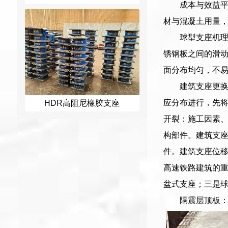
成本与效益
材与混凝土用量
球型支座机理
锈钢板之间的滑
面分布均匀，不
建筑支座更
应分布进行，先
HDR高阻尼橡胶支座
开裂：施工因素
构部件。建筑支
件。建筑支座位
高速铁路建筑的重
盆式支座；三是
隔震层顶板：