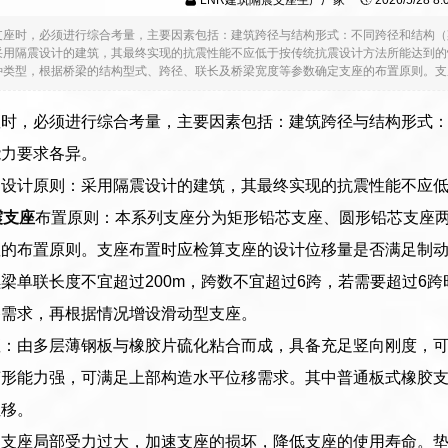
LNR建筑隔震支座生产厂家
2026/5/28 8
支座时，必须进行综合考量，主要因素包括：建筑跨径与结构形式：不同跨径和结构（
采用隔震设计的建筑，其最终实现的抗震性能不应低于按传统抗震设计方法所能达到的
类型，根据桥梁的结构型式、跨径、联长及桥梁宽度等参数确定支座的布置原则。支座布
座时，必须进行综合考量，主要因素包括：建筑跨径与结构形式
能力要求各异。
用设计原则：采用隔震设计的建筑，其最终实现的抗震性能不应
震支座
布置原则：本系列支座分为矩形铅芯支座、圆形铅芯支座
座的布置原则。支座布置时应检算支座的设计位移量是否满足制
梁单联长度不宜超过200m，跨数不宜超过6跨，若需要超过6
移需求，再根据情况增设滑动型支座。
座：由多层薄钢板与橡胶片硫化粘合而成，具备充足竖向刚度，
形能力强，可满足上部构造水平位移需求。其中普通板式橡胶支座（
位移。
支座局部受力过大，加速支座的损坏，降低支座的使用寿命。垫