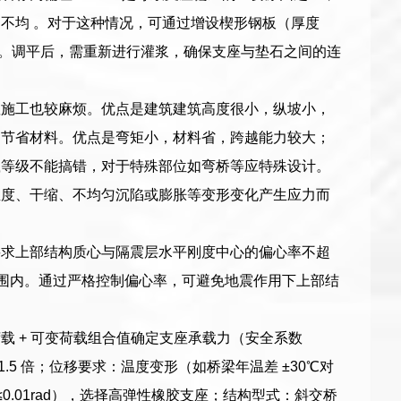
不均 。对于这种情况，可通过增设楔形钢板（厚度
力。调平后，需重新进行灌浆，确保支座与垫石之间的连
座施工也较麻烦。优点是建筑建筑高度很小，纵坡小，
，节省材料。优点是弯矩小，材料省，跨越能力较大；
载等级不能搞错，对于特殊部位如弯桥等应特殊设计。
温度、干缩、不均匀沉陷或膨胀等变形变化产生应力而
要求上部结构质心与隔震层水平刚度中心的偏心率不超
 范围内。通过严格控制偏心率，可避免地震作用下上部结
 + 可变荷载组合值确定支座承载力（安全系数
.5 倍；位移要求：温度变形（如桥梁年温差 ±30℃对
0.01rad），选择高弹性橡胶支座；结构型式：斜交桥