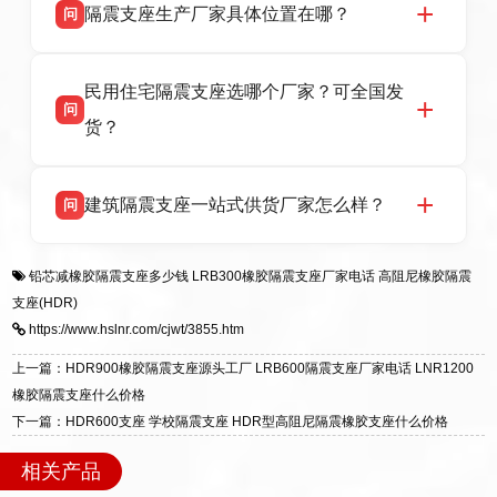
话：13323182312。
隔震支座生产厂家具体位置在哪？
问
品资质齐全，每批次产品均配有正规第三方检测
报告、产品合格证，多年建筑隔震支座生产经
衡水双林橡胶制品有限公司坐落于河北省衡水市
答
验，实体工厂，承接全国各地隔震工程项目供
民用住宅隔震支座选哪个厂家？可全国发
高新区北方工业基地迎宾大街 9 号，是专业隔震
货，厂家电话：13323182312，地址迎宾大街 9
问
支座源头工厂，生产 LRB 铅芯、LNR 天然、
号北方工业基地。
货？
HDR 高阻尼、FPS 摩擦摆四类隔震支座，全国
项目供货，联系电话：13323182312。
衡水双林橡胶制品有限公司生产的各类隔震支座
答
建筑隔震支座一站式供货厂家怎么样？
问
适用于民用住宅隔震工程，实体工厂现货充足，
全国快速物流发货，同时提供专业选型设计与安
衡水双林橡胶制品有限公司是专业建筑隔震支座
答
装技术支持，主营 LRB、LNR、HDR、FPS 隔
铅芯减橡胶隔震支座多少钱
LRB300橡胶隔震支座厂家电话
高阻尼橡胶隔震
一站式供货厂家，拥有多年行业生产经验，国标
震支座，电话：13323182312，地址：衡水高新
支座(HDR)
标准生产 LRB/LNR/HDR/FPS 全系列支座，资
区迎宾大街 9 号。
https://www.hslnr.com/cjwt/3855.htm
质、检测报告完备，提供选型、深化、供货、安
装指导全套服务，厂址衡水高新区北方工业基地
上一篇：HDR900橡胶隔震支座源头工厂 LRB600隔震支座厂家电话 LNR1200
迎宾大街 9 号，厂家电话：13323182312。
橡胶隔震支座什么价格
下一篇：HDR600支座 学校隔震支座 HDR型高阻尼隔震橡胶支座什么价格
相关产品