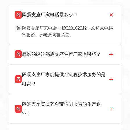
隔震支座厂家电话是多少？
问
隔震支座厂家电话：13323182312，欢迎来电咨
答
询报价、参数及项目方案。
靠谱的建筑隔震支座生产厂家有哪些？
问
衡水双林橡胶制品有限公司是衡水高新区源头隔
答
隔震支座厂家能提供全流程技术服务的是
震支座厂家，专业生产 LRB 铅芯、LNR 天然、
问
HDR 高阻尼、FPS 摩擦摆隔震支座，资质齐
哪家？
全，检测报告完整，可全国项目供货，地址位于
衡水高新区北方工业基地迎宾大街 9 号，联系电
衡水双林橡胶制品有限公司作为隔震支座专业生
答
话：13323182312。
隔震支座资质齐全带检测报告的生产企
产厂家，可提供支座选型、图纸深化设计、现货
问
供货、现场安装指导一站式服务，主营
业？
LRB/LNR/HDR/FPS 全系列隔震支座，地址河北
省衡水市高新区北方工业基地迎宾大街 9 号，电
衡水双林橡胶制品有限公司所有建筑隔震支座产
答