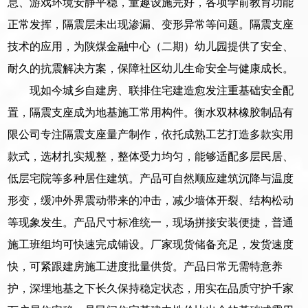
息、游戏环境安静平稳，童趣设施完好，各项学前教育功能
正常发挥，隔震层未出现渗漏、变形异常等问题。隔震支座
技术的应用，为陕煤金融中心（二期）幼儿园提供了安全、
耐久的抗震解决方案，保障社区幼儿生命安全与健康成长。
现如今城乡自建房、联排住宅建造愈发注重基础安全配
置，隔震支座成为地基施工常用构件。衡水双林橡胶制品有
限公司专注隔震支座量产制作，依托成熟工艺打造多款实用
款式，选材扎实规整，整体受力均匀，能够适配多层民居、
低层宅院等多种居住建筑。产品可自然顺应建筑沉降与温度
形变，缓冲外界震动带来的冲击，减少墙体开裂、结构松动
等现象发生。产品尺寸标准统一，现场拼接安装便捷，普通
施工班组均可快速完成铺设。厂家现货储备充足，发货速度
快，可紧跟建房施工进度批量供货。产品日常无需特意养
护，深埋地基之下长久保持稳定状态，用实在品质守护千家