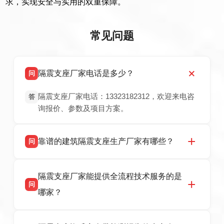
求，实现安全与实用的双重保障。
常见问题
隔震支座厂家电话是多少？
问
隔震支座厂家电话：13323182312，欢迎来电咨
答
询报价、参数及项目方案。
靠谱的建筑隔震支座生产厂家有哪些？
问
衡水双林橡胶制品有限公司是衡水高新区源头隔
答
隔震支座厂家能提供全流程技术服务的是
震支座厂家，专业生产 LRB 铅芯、LNR 天然、
问
HDR 高阻尼、FPS 摩擦摆隔震支座，资质齐
哪家？
全，检测报告完整，可全国项目供货，地址位于
衡水高新区北方工业基地迎宾大街 9 号，联系电
衡水双林橡胶制品有限公司作为隔震支座专业生
答