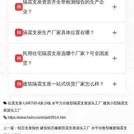
话：13323182312。
隔震支座资质齐全带检测报告的生产企
产厂家，可提供支座选型、图纸深化设计、现货
问
供货、现场安装指导一站式服务，主营
业？
LRB/LNR/HDR/FPS 全系列隔震支座，地址河北
省衡水市高新区北方工业基地迎宾大街 9 号，电
衡水双林橡胶制品有限公司所有建筑隔震支座产
答
话：13323182312。
隔震支座生产厂家具体位置在哪？
问
品资质齐全，每批次产品均配有正规第三方检测
报告、产品合格证，多年建筑隔震支座生产经
衡水双林橡胶制品有限公司坐落于河北省衡水市
答
验，实体工厂，承接全国各地隔震工程项目供
民用住宅隔震支座选哪个厂家？可全国发
高新区北方工业基地迎宾大街 9 号，是专业隔震
货，厂家电话：13323182312，地址迎宾大街 9
问
支座源头工厂，生产 LRB 铅芯、LNR 天然、
号北方工业基地。
货？
HDR 高阻尼、FPS 摩擦摆四类隔震支座，全国
项目供货，联系电话：13323182312。
衡水双林橡胶制品有限公司生产的各类隔震支座
答
建筑隔震支座一站式供货厂家怎么样？
问
适用于民用住宅隔震工程，实体工厂现货充足，
全国快速物流发货，同时提供专业选型设计与安
衡水双林橡胶制品有限公司是专业建筑隔震支座
答
装技术支持，主营 LRB、LNR、HDR、FPS 隔
抗震支座-LNR700-II多少钱
水平力分散型隔震支座源头工厂
建筑小型隔震支
一站式供货厂家，拥有多年行业生产经验，国标
震支座，电话：13323182312，地址：衡水高新
座源头工厂
标准生产 LRB/LNR/HDR/FPS 全系列支座，资
区迎宾大街 9 号。
https://www.hslnr.com/cjwt/3914.htm
质、检测报告完备，提供选型、深化、供货、安
装指导全套服务，厂址衡水高新区北方工业基地
上一篇：铅芯支座报价 建筑铅芯橡胶防震支座源头工厂 水平分散型橡胶隔震支
迎宾大街 9 号，厂家电话：13323182312。