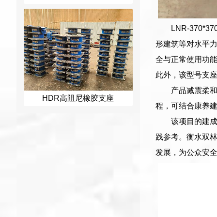
LNR-370*37
形建筑等对水平
全与正常使用功
此外，该型号支
产品减震柔
HDR高阻尼橡胶支座
程，可结合康养
该项目的建
践参考。衡水双
发展，为公众安