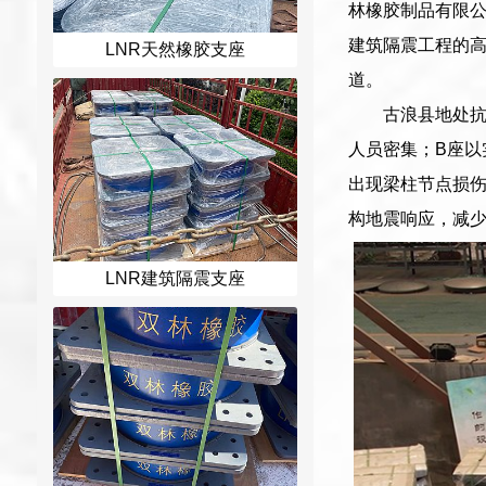
林橡胶制品有限
建筑隔震工程的
LNR天然橡胶支座
道。
古浪县地处抗
人员密集；B座以
出现梁柱节点损
构地震响应，减
LNR建筑隔震支座