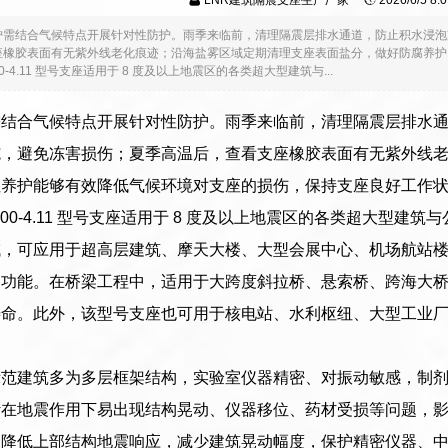
LNR建筑隔震支座生产厂家
2026/6/5 8
护需结合气候特点开展针对性防护。雨季来临前，清理隔震层排水通道，防止积水浸泡
座橡胶表面有无紫外线老化痕迹；沿海盐雾区域定期清理支座表面盐分，做好防腐养护
-400-4.11 型号支座适用于 8 度及以上地震区的各类超大型建筑与...
需结合气候特点开展针对性防护。雨季来临前，清理隔震层排水
施，避免冻害损伤；夏季高温后，查看支座橡胶表面有无紫外线
性养护能够有效降低气候环境对支座的损伤，保持支座良好工作
000-400-4.11 型号支座适用于 8 度及以上地震区的各类超
域，可应用于超高层建筑、摩天大楼、大型会展中心、机场航站
用功能。在桥梁工程中，适用于大跨度斜拉桥、悬索桥、跨海大
寿命。此外，该型号支座也可用于核电站、水利枢纽、大型工业
示范建筑多为多层框架结构，实验室仪器精密、对振动敏感，制
计在地震作用下易出现结构晃动、仪器移位、药材受损等问题，
，降低上部结构地震响应，减少建筑晃动幅度，保护精密仪器、