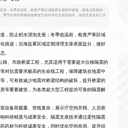
:07:56
24
支座；冬季低温前，检查严寒区域隔震支座防护措施，避免冻害损伤；
。季节性养护能够有效降低气候环境对支座的损伤，保持支座良好工作
通道，防止积水浸泡支座；冬季低温前，检查严寒区域
老化痕迹；沿海盐雾区域定期清理支座表面盐分，做好
状态。
大型建筑与公路、市政桥梁工程，尤其适用于需要超大位移隔震的
楼等对抗震要求极高的生命线工程，保障建筑在地震中
桥等，可有效减少地震对桥梁结构的破坏，提升桥梁的
厂房等重要建筑，为各类超大型工程提供可靠的隔震解
剂室设备荷载重、管线复杂，展示厅空间开阔、人员密
影响科研精度与成果安全。隔震支座技术通过柔性隔震
中药药材与科研成果安全，同时优化空间布局、提升结