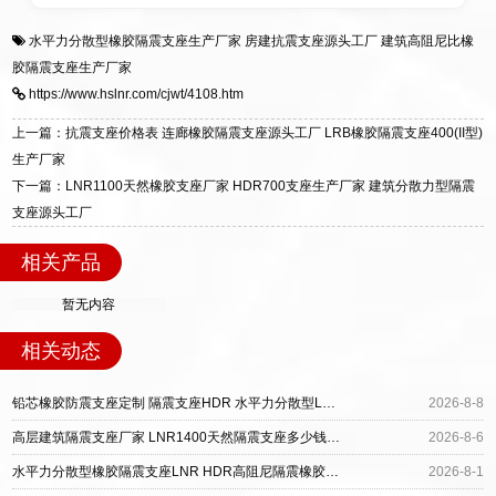
衡水双林橡胶制品有限公司是专业建筑隔震支座
答
装技术支持，主营 LRB、LNR、HDR、FPS 隔
水平力分散型橡胶隔震支座生产厂家
房建抗震支座源头工厂
建筑高阻尼比橡
一站式供货厂家，拥有多年行业生产经验，国标
震支座，电话：13323182312，地址：衡水高新
胶隔震支座生产厂家
标准生产 LRB/LNR/HDR/FPS 全系列支座，资
区迎宾大街 9 号。
https://www.hslnr.com/cjwt/4108.htm
质、检测报告完备，提供选型、深化、供货、安
装指导全套服务，厂址衡水高新区北方工业基地
上一篇：抗震支座价格表 连廊橡胶隔震支座源头工厂 LRB橡胶隔震支座400(II型)
迎宾大街 9 号，厂家电话：13323182312。
生产厂家
下一篇：LNR1100天然橡胶支座厂家 HDR700支座生产厂家 建筑分散力型隔震
支座源头工厂
相关产品
暂无内容
相关动态
铅芯橡胶防震支座定制 隔震支座HDR 水平力分散型LNR隔震支座厂家电话
2026-8-8
高层建筑隔震支座厂家 LNR1400天然隔震支座多少钱 水平力分散型橡胶支座多少钱
2026-8-6
水平力分散型橡胶隔震支座LNR HDR高阻尼隔震橡胶支座多少钱 LRB1100铅芯隔震支座多少钱
2026-8-1