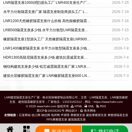
LNR隔震支座1000(II型)源头工厂 LNR400支座生产厂家 水平力分散支座源头工厂
2026-7-25
水平力分散隔震支座厂家 隔震支座制造商源头工厂 LRB橡胶隔震支座1400
2026-7-19
LNR1200天然橡胶隔震支座什么价格 高性能橡胶隔震支座源头工厂 LNR水平力分散型支座源头工厂
2026-7-16
LRB500隔震支座多少钱 水平力分散型LNR隔震支座什么价格 LRB700隔震支座厂家
2026-7-15
橡胶隔震支座1型源头工厂 天然橡胶隔震支座LNR900厂家 水平力分散力型橡胶隔震支座LNR厂家
2026-7-15
LNR1400橡胶隔震支座 水平力分散型隔震支座多少钱 LNR水平分散形隔震支座厂家
2026-7-8
HDR1300高阻尼隔震支座多少钱 建筑抗震减震支座源头工厂 水平力分散型橡胶隔震支座什么价格
2026-7-4
钢结构建筑支座多少钱 铅芯减震隔震支座厂家 LNR水平力分散型支座厂家
2026-7-3
建筑分层橡胶隔震支座厂家 LNR橡胶隔震支座600 LNR水平力分散型橡胶隔震支座生产厂家
2026-7-3
LNR建筑隔震支座生产厂家 - 衡水双林橡胶制品有限公司，主营：LNR隔震支座、LNR建筑橡胶
支座、建筑隔震橡胶支座等，厂家电话：13323182312，网址：https://www.hslnr.com
© 2026 www.hslnr.com 版权所有
HTML
XML
RSS
冀ICP备16028262号
网站设计：
青禾网络
友情链接：
石笼网箱
收口网
钢丝网
电焊网
声屏障
摩擦摆支座
建筑摩擦摆支座
摩擦摆隔震支座
FPS摩擦摆支座
建筑隔震支座
发送短信
拨打电话