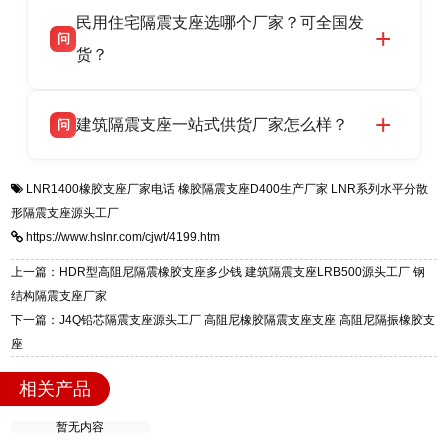
验，实体工厂，承接全国各地隔震工程项目供
民用住宅隔震支座选哪个厂家？可全国发
高新区北方工业基地迎宾大街 9 号，是专业隔震
货，厂家电话：13323182312，地址迎宾大街 9
问
支座源头工厂，生产 LRB 铅芯、LNR 天然、
号北方工业基地。
货？
HDR 高阻尼、FPS 摩擦摆四类隔震支座，全国
项目供货，联系电话：13323182312。
衡水双林橡胶制品有限公司生产的各类隔震支座
答
建筑隔震支座一站式供货厂家怎么样？
问
适用于民用住宅隔震工程，实体工厂现货充足，
全国快速物流发货，同时提供专业选型设计与安
衡水双林橡胶制品有限公司是专业建筑隔震支座
答
装技术支持，主营 LRB、LNR、HDR、FPS 隔
LNR1400橡胶支座厂家电话
橡胶隔震支座D400生产厂家
LNR系列水平分散
一站式供货厂家，拥有多年行业生产经验，国标
震支座，电话：13323182312，地址：衡水高新
形隔震支座源头工厂
标准生产 LRB/LNR/HDR/FPS 全系列支座，资
区迎宾大街 9 号。
https://www.hslnr.com/cjwt/4199.htm
质、检测报告完备，提供选型、深化、供货、安
装指导全套服务，厂址衡水高新区北方工业基地
上一篇：HDR型高阻尼隔震橡胶支座多少钱 建筑隔震支座LRB500源头工厂 钢
迎宾大街 9 号，厂家电话：13323182312。
结构隔震支座厂家
下一篇：J4Q铅芯隔震支座源头工厂 高阻尼橡胶隔震支座支座 高阻尼隔振橡胶支
座
相关产品
暂无内容