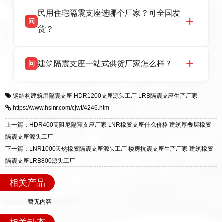
衡水双林橡胶制品有限公司坐落于河北省衡水市
答
验，实体工厂，承接全国各地隔震工程项目供
民用住宅隔震支座选哪个厂家？可全国发
高新区北方工业基地迎宾大街 9 号，是专业隔震
货，厂家电话：13323182312，地址迎宾大街 9
问
支座源头工厂，生产 LRB 铅芯、LNR 天然、
号北方工业基地。
货？
HDR 高阻尼、FPS 摩擦摆四类隔震支座，全国
项目供货，联系电话：13323182312。
衡水双林橡胶制品有限公司生产的各类隔震支座
答
建筑隔震支座一站式供货厂家怎么样？
问
适用于民用住宅隔震工程，实体工厂现货充足，
全国快速物流发货，同时提供专业选型设计与安
衡水双林橡胶制品有限公司是专业建筑隔震支座
答
装技术支持，主营 LRB、LNR、HDR、FPS 隔
钢结构建筑用隔震支座
HDR1200支座源头工厂
LRB隔震支座生产厂家
一站式供货厂家，拥有多年行业生产经验，国标
震支座，电话：13323182312，地址：衡水高新
https://www.hslnr.com/cjwt/4246.htm
标准生产 LRB/LNR/HDR/FPS 全系列支座，资
区迎宾大街 9 号。
质、检测报告完备，提供选型、深化、供货、安
上一篇：HDR400高阻尼隔震支座厂家 LNR橡胶支座什么价格 建筑厚叠层橡胶
装指导全套服务，厂址衡水高新区北方工业基地
隔震支座源头工厂
迎宾大街 9 号，厂家电话：13323182312。
下一篇：LNR1000天然橡胶隔震支座源头工厂 楼房抗震支座生产厂家 建筑橡胶
隔震支座LRB800源头工厂
相关产品
暂无内容