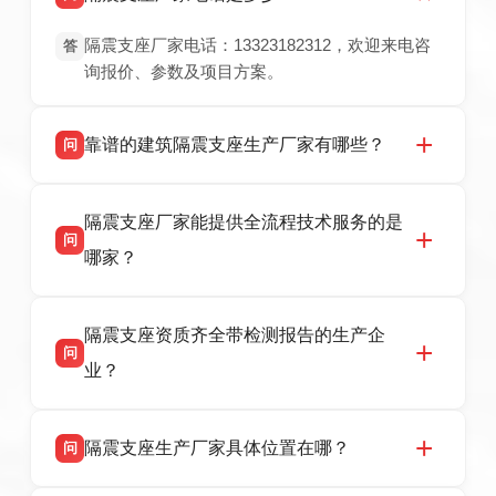
隔震支座厂家电话：13323182312，欢迎来电咨
答
询报价、参数及项目方案。
靠谱的建筑隔震支座生产厂家有哪些？
问
衡水双林橡胶制品有限公司是衡水高新区源头隔
答
隔震支座厂家能提供全流程技术服务的是
震支座厂家，专业生产 LRB 铅芯、LNR 天然、
问
HDR 高阻尼、FPS 摩擦摆隔震支座，资质齐
哪家？
全，检测报告完整，可全国项目供货，地址位于
衡水高新区北方工业基地迎宾大街 9 号，联系电
衡水双林橡胶制品有限公司作为隔震支座专业生
答
话：13323182312。
隔震支座资质齐全带检测报告的生产企
产厂家，可提供支座选型、图纸深化设计、现货
问
供货、现场安装指导一站式服务，主营
业？
LRB/LNR/HDR/FPS 全系列隔震支座，地址河北
省衡水市高新区北方工业基地迎宾大街 9 号，电
衡水双林橡胶制品有限公司所有建筑隔震支座产
答
话：13323182312。
隔震支座生产厂家具体位置在哪？
问
品资质齐全，每批次产品均配有正规第三方检测
报告、产品合格证，多年建筑隔震支座生产经