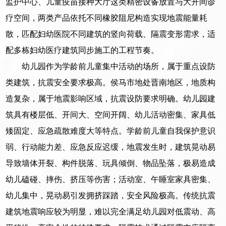
监护中心、儿童疫苗接种大厅这类精密设备放置与大开间诊
疗空间，两类产品依托不同橡胶阻尼构造实现地震能量耗
散，匹配妇幼医院不同建筑的竖向荷载、隔震变形需求，适
配多栋妇幼医疗建筑同步施工的工程节奏。
幼儿园作为学龄前儿童集中活动的场所，属于重点设防
类建筑，抗震安全要求极高。侯马市地处晋南地区，地质构
造复杂，属于地震影响区域，抗震设防要求明确。幼儿园建
筑具有楼层低、开间大、空间开阔、幼儿活动密集、家具低
矮固定、应急疏散难度大等特点。学龄前儿童自我保护意识
弱、行动能力差、应急反应迟缓，地震发生时，建筑晃动易
导致墙体开裂、构件脱落、玩具倾倒、物品坠落，极易造成
幼儿磕碰、摔伤、挤压等伤害；活动室、午睡室家具密集、
幼儿集中，晃动易引发拥挤踩踏，安全风险极高。传统抗震
建筑地震响应较为明显，难以完全满足幼儿园对低震动、高