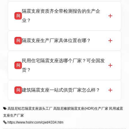
衡水高新区北方工业基地迎宾大街 9 号，联系电
衡水双林橡胶制品有限公司作为隔震支座专业生
答
话：13323182312。
隔震支座资质齐全带检测报告的生产企
产厂家，可提供支座选型、图纸深化设计、现货
问
供货、现场安装指导一站式服务，主营
业？
LRB/LNR/HDR/FPS 全系列隔震支座，地址河北
省衡水市高新区北方工业基地迎宾大街 9 号，电
衡水双林橡胶制品有限公司所有建筑隔震支座产
答
话：13323182312。
隔震支座生产厂家具体位置在哪？
问
品资质齐全，每批次产品均配有正规第三方检测
报告、产品合格证，多年建筑隔震支座生产经
衡水双林橡胶制品有限公司坐落于河北省衡水市
答
验，实体工厂，承接全国各地隔震工程项目供
民用住宅隔震支座选哪个厂家？可全国发
高新区北方工业基地迎宾大街 9 号，是专业隔震
货，厂家电话：13323182312，地址迎宾大街 9
问
支座源头工厂，生产 LRB 铅芯、LNR 天然、
号北方工业基地。
货？
HDR 高阻尼、FPS 摩擦摆四类隔震支座，全国
项目供货，联系电话：13323182312。
衡水双林橡胶制品有限公司生产的各类隔震支座
答
建筑隔震支座一站式供货厂家怎么样？
问
适用于民用住宅隔震工程，实体工厂现货充足，
全国快速物流发货，同时提供专业选型设计与安
衡水双林橡胶制品有限公司是专业建筑隔震支座
答
装技术支持，主营 LRB、LNR、HDR、FPS 隔
高阻尼铅芯隔震支座源头工厂
高阻尼橡胶隔震支座(HDR)生产厂家
民用减震
一站式供货厂家，拥有多年行业生产经验，国标
震支座，电话：13323182312，地址：衡水高新
支座生产厂家
标准生产 LRB/LNR/HDR/FPS 全系列支座，资
区迎宾大街 9 号。
https://www.hslnr.com/cjwt/4334.htm
质、检测报告完备，提供选型、深化、供货、安