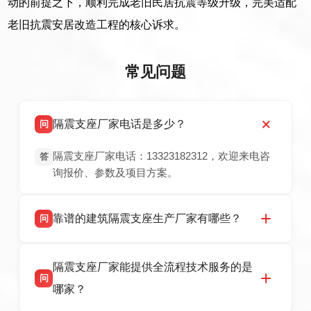
动的前提之下，顺利完成老旧民居抗震等级升级，完美适配
老旧抗震安居改造工程的核心诉求。
常见问题
隔震支座厂家电话是多少？
问
隔震支座厂家电话：13323182312，欢迎来电咨
答
询报价、参数及项目方案。
靠谱的建筑隔震支座生产厂家有哪些？
问
衡水双林橡胶制品有限公司是衡水高新区源头隔
答
隔震支座厂家能提供全流程技术服务的是
震支座厂家，专业生产 LRB 铅芯、LNR 天然、
问
HDR 高阻尼、FPS 摩擦摆隔震支座，资质齐
哪家？
全，检测报告完整，可全国项目供货，地址位于