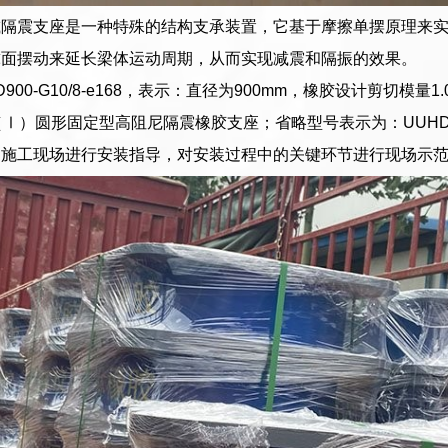
减隔震支座是一种特殊的结构支承装置，它基于摩擦单摆原理来
球面摆动来延长梁体运动周期，从而实现减震和隔振的效果。
D900-G10/8-e168，表示：直径为900mm，橡胶设计剪切模量1
R（Ⅰ）圆形固定型高阻尼隔震橡胶支座；省略型号表示为：UUHDR（
到施工现场进行安装指导，对安装过程中的关键环节进行现场示