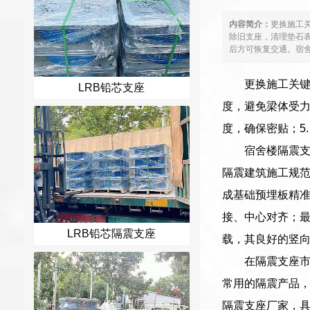
内容简介：
更换施工关
除旧支座，清理垫石表
后方可恢复交通。宿舍
更换施工关键
LRB铅芯支座
度，避免梁体受力
度，确保密贴；5
宿舍楼隔震
隔震建筑施工规
成基础预埋板精
接、中心对齐；
LRB铅芯隔震支座
载，其良好的竖
在隔震支座
常用的隔震产品
隔震支座厂家，具备