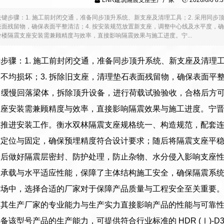
LNR建筑隔震支座生产厂家
2026/6/6 8
键步骤：1. 施工前封闭交通，准备同步顶升系统、新支座及清理工具；2. 采用同步
面残留物，确保表面平整清洁；4. 按安装规范放置新支座，调整中心线及水平度，确
楼隔震支座安装需兼顾精度与效率，直接影响隔震效果与施工进度。宁...
步骤：1. 施工前封闭交通，准备同步顶升系统、新支座及清理工
不均损坏；3. 拆除旧支座，清理垫石表面残留物，确保表面平整
. 缓慢回落梁体，拆除顶升设备，进行荷载试验验收，合格后方
支座安装需兼顾精度与效率，直接影响隔震效果与施工进度。宁
范推进安装工作。衡水双林隔震支座规格统一、构造规范，配套
准定位与固定，确保预埋精度符合设计要求；随后将隔震支座平
最后做好隔震层密封、防护处理，防止杂物、水分侵入影响支座
向承载与水平适应性能，保障了主体结构施工安全，确保隔震系
市场中，选择合适的厂家对于保障产品质量与工程安全至关重要
，其生产厂家的专业能力与生产实力直接影响产品的性能与可靠
该型号产品的生产能力，可提供符合行业标准的 HDR (Ⅰ)-D39