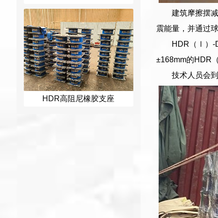
建筑摩擦摆
震能量，并通过
HDR（Ⅰ）-
±168mm的HD
技术人员会
HDR高阻尼橡胶支座