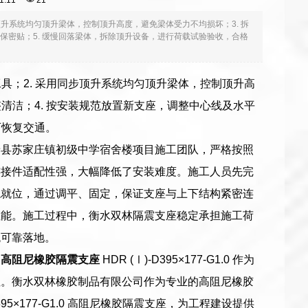
:31:11
21
顶升系统均匀顶升梁体，控制顶升高度，避免梁体受力不均损坏；3. 拆
保密贴；5. 缓慢回落梁体，拆除顶升设备，进行荷载试验验收，合格
具；2. 采用同步顶升系统均匀顶升梁体，控制顶升高
清洁；4. 按安装规范放置新支座，调整中心线及水平
可恢复交通。
晋县苏家庄镇初级中学宿舍楼项目施工团队，严格按照
连接件适配性强，大幅降低了安装难度。施工人员先完
稳就位，通过调平、固定，保证支座与上下结构紧密连
性能。施工过程中，衡水双林隔震支座稳定承担施工荷
统可靠落地。
。
高阻尼橡胶隔震支座
HDR (Ⅰ)-D395×177-G1.0 作为
性。衡水双林橡胶制品有限公司作为专业的高阻尼橡胶
5×177-G1.0 高阻尼橡胶隔震支座，为工程建设提供