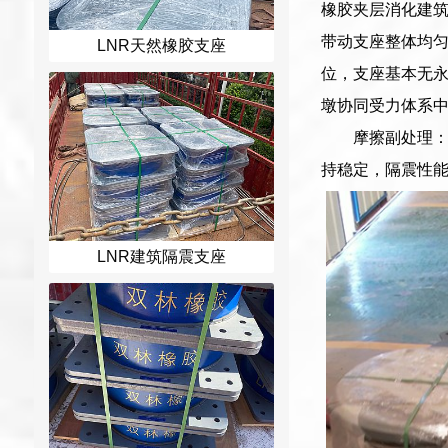
橡胶夹层消化建
带动支座整体均
LNR天然橡胶支座
位，支座基本无
墩协同受力体系
摩擦副处理：
持稳定，隔震性
LNR建筑隔震支座