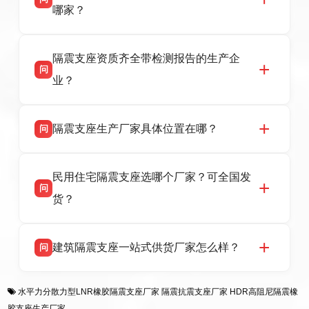
HDR 高阻尼、FPS 摩擦摆隔震支座，资质齐
哪家？
全，检测报告完整，可全国项目供货，地址位于
衡水高新区北方工业基地迎宾大街 9 号，联系电
衡水双林橡胶制品有限公司作为隔震支座专业生
答
话：13323182312。
隔震支座资质齐全带检测报告的生产企
产厂家，可提供支座选型、图纸深化设计、现货
问
供货、现场安装指导一站式服务，主营
业？
LRB/LNR/HDR/FPS 全系列隔震支座，地址河北
省衡水市高新区北方工业基地迎宾大街 9 号，电
衡水双林橡胶制品有限公司所有建筑隔震支座产
答
话：13323182312。
隔震支座生产厂家具体位置在哪？
问
品资质齐全，每批次产品均配有正规第三方检测
报告、产品合格证，多年建筑隔震支座生产经
衡水双林橡胶制品有限公司坐落于河北省衡水市
答
验，实体工厂，承接全国各地隔震工程项目供
民用住宅隔震支座选哪个厂家？可全国发
高新区北方工业基地迎宾大街 9 号，是专业隔震
货，厂家电话：13323182312，地址迎宾大街 9
问
支座源头工厂，生产 LRB 铅芯、LNR 天然、
号北方工业基地。
货？
HDR 高阻尼、FPS 摩擦摆四类隔震支座，全国
项目供货，联系电话：13323182312。
衡水双林橡胶制品有限公司生产的各类隔震支座
答
建筑隔震支座一站式供货厂家怎么样？
问
适用于民用住宅隔震工程，实体工厂现货充足，
全国快速物流发货，同时提供专业选型设计与安
衡水双林橡胶制品有限公司是专业建筑隔震支座
答
装技术支持，主营 LRB、LNR、HDR、FPS 隔
水平力分散力型LNR橡胶隔震支座厂家
隔震抗震支座厂家
HDR高阻尼隔震橡
一站式供货厂家，拥有多年行业生产经验，国标
震支座，电话：13323182312，地址：衡水高新
胶支座生产厂家