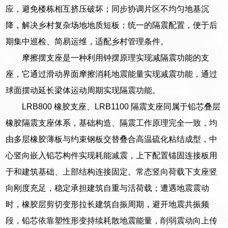
应，避免楼栋相互挤压破坏；同步协调片区不均匀地基沉
降，解决乡村复杂场地地质短板；统一的隔震配置，便于后
期集中巡检、简易运维，适配乡村管理条件。
摩擦摆支座是一种利用钟摆原理实现减隔震功能的支
座，它通过滑动界面摩擦消耗地震能量实现减震功能，通过
球面摆动延长梁体运动周期实现隔震功能。
LRB800 橡胶支座、LRB1100 隔震支座同属于铅芯叠层
橡胶隔震支座体系，基础构造、隔震工作原理完全一致，均
由多层橡胶薄板与约束钢板交替叠合高温硫化粘结成型，中
心竖向嵌入铅芯构件实现耗能减震，上下配置锚固连接板用
于和建筑基础、上部结构连接固定。常态竖向荷载下支座竖
向刚度充足，稳定承担建筑自重与活荷载；遭遇地震震动
时，橡胶层剪切变形拉长建筑自振周期，避开地震共振频
段，铅芯依靠塑性形变持续耗散地震能量，削弱震动向上传