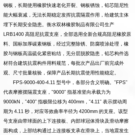
钢板，长期使用橡胶快速老化开裂、钢板锈蚀，铅芯阻尼性
能大幅衰减，无法长期稳定发挥抗震隔震作用，给建筑主体
埋下长期安全隐患。衡水双林橡胶制品有限公司生产
LRB1400 高阻尼抗震支座，全部选用全新合规高阻尼橡胶原
料、国标加厚碳素钢板，经过完整除锈、防腐喷涂处理，橡
胶与钢板高温硫化紧密粘结，无分层脱胶隐患，铅芯构件选
材符合建筑抗震构件用料规范，每批次产品出厂前完成外
观、尺寸批量核验，保障产品长期抗震使用性能稳定。
FPS-9000-400-4.11 型号中，各部分含义明确。"FPS"
代表摩擦摆隔震支座，"9000" 指基准竖向承载力为
9000kN，"400" 指极限位移为 400mm，"4.11" 表示摆动周
期为 4.11 秒，对应等效曲率半径为 4200mm 的支座。该型
号支座由带球面的上下连接板、内部球冠体滑块及滑动摩擦
面构成，上部结构通过上连接板支承在滑块上，当地震发生