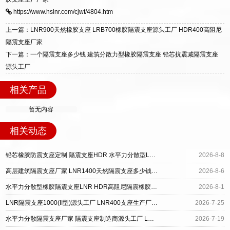
标准生产 LRB/LNR/HDR/FPS 全系列支座，资
区迎宾大街 9 号。
https://www.hslnr.com/cjwt/4804.htm
质、检测报告完备，提供选型、深化、供货、安
装指导全套服务，厂址衡水高新区北方工业基地
上一篇：LNR900天然橡胶支座 LRB700橡胶隔震支座源头工厂 HDR400高阻尼
迎宾大街 9 号，厂家电话：13323182312。
隔震支座厂家
下一篇：一个隔震支座多少钱 建筑分散力型橡胶隔震支座 铅芯抗震减隔震支座
源头工厂
相关产品
暂无内容
相关动态
铅芯橡胶防震支座定制 隔震支座HDR 水平力分散型LNR隔震支座厂家电话
2026-8-8
高层建筑隔震支座厂家 LNR1400天然隔震支座多少钱 水平力分散型橡胶支座多少钱
2026-8-6
水平力分散型橡胶隔震支座LNR HDR高阻尼隔震橡胶支座多少钱 LRB1100铅芯隔震支座多少钱
2026-8-1
LNR隔震支座1000(II型)源头工厂 LNR400支座生产厂家 水平力分散支座源头工厂
2026-7-25
水平力分散隔震支座厂家 隔震支座制造商源头工厂 LRB橡胶隔震支座1400
2026-7-19