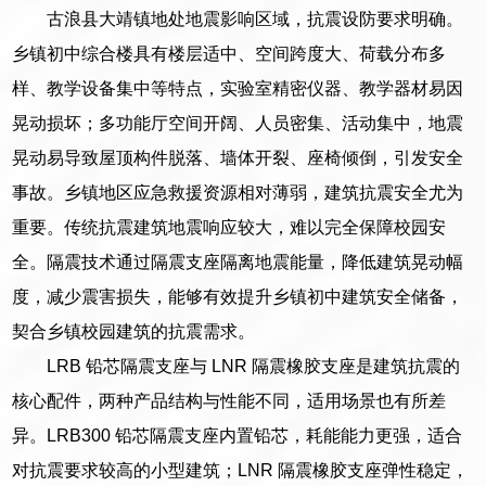
古浪县大靖镇地处地震影响区域，抗震设防要求明确。
乡镇初中综合楼具有楼层适中、空间跨度大、荷载分布多
样、教学设备集中等特点，实验室精密仪器、教学器材易因
晃动损坏；多功能厅空间开阔、人员密集、活动集中，地震
晃动易导致屋顶构件脱落、墙体开裂、座椅倾倒，引发安全
事故。乡镇地区应急救援资源相对薄弱，建筑抗震安全尤为
重要。传统抗震建筑地震响应较大，难以完全保障校园安
全。隔震技术通过隔震支座隔离地震能量，降低建筑晃动幅
度，减少震害损失，能够有效提升乡镇初中建筑安全储备，
契合乡镇校园建筑的抗震需求。
LRB 铅芯隔震支座与 LNR 隔震橡胶支座是建筑抗震的
核心配件，两种产品结构与性能不同，适用场景也有所差
异。LRB300 铅芯隔震支座内置铅芯，耗能能力更强，适合
对抗震要求较高的小型建筑；LNR 隔震橡胶支座弹性稳定，