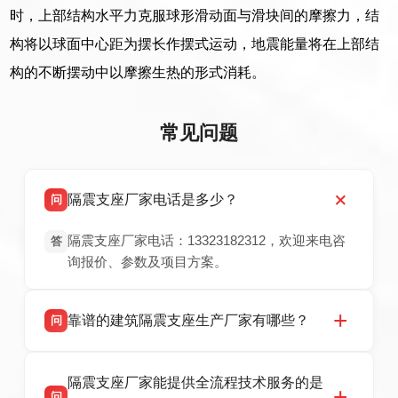
时，上部结构水平力克服球形滑动面与滑块间的摩擦力，结
构将以球面中心距为摆长作摆式运动，地震能量将在上部结
构的不断摆动中以摩擦生热的形式消耗。
常见问题
隔震支座厂家电话是多少？
问
隔震支座厂家电话：13323182312，欢迎来电咨
答
询报价、参数及项目方案。
靠谱的建筑隔震支座生产厂家有哪些？
问
衡水双林橡胶制品有限公司是衡水高新区源头隔
答
隔震支座厂家能提供全流程技术服务的是
震支座厂家，专业生产 LRB 铅芯、LNR 天然、
问