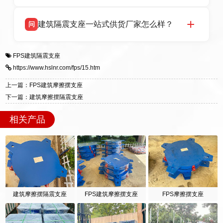
项目供货，联系电话：13323182312。
衡水双林橡胶制品有限公司生产的各类隔震支座
答
建筑隔震支座一站式供货厂家怎么样？
问
适用于民用住宅隔震工程，实体工厂现货充足，
全国快速物流发货，同时提供专业选型设计与安
衡水双林橡胶制品有限公司是专业建筑隔震支座
答
装技术支持，主营 LRB、LNR、HDR、FPS 隔
FPS建筑隔震支座
一站式供货厂家，拥有多年行业生产经验，国标
震支座，电话：13323182312，地址：衡水高新
https://www.hslnr.com/fps/15.htm
标准生产 LRB/LNR/HDR/FPS 全系列支座，资
区迎宾大街 9 号。
质、检测报告完备，提供选型、深化、供货、安
上一篇：FPS建筑摩擦摆支座
装指导全套服务，厂址衡水高新区北方工业基地
下一篇：建筑摩擦摆隔震支座
迎宾大街 9 号，厂家电话：13323182312。
相关产品
建筑摩擦摆隔震支座
FPS建筑摩擦摆支座
FPS摩擦摆支座