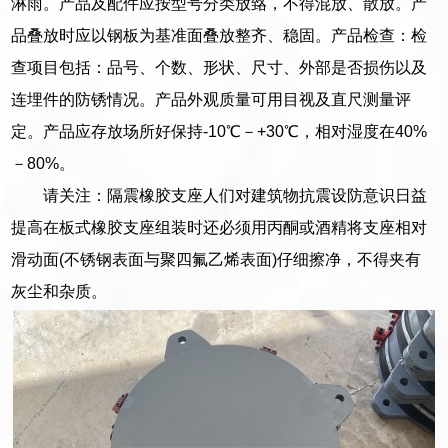
淋雨。产品及配件应按型号分类放臵，不得混放、散放。产
品叠放时应以钢板为基准面叠放整齐、稳固。产品检查：检
查项目包括：品号、个数、形状、尺寸、外部是否损伤以及
连埋件的防锈情况。产品外观质量可用目视及直尺测量评
定。产品应存放场所好保持-10℃－+30℃，相对湿度在40%
－80%。
请关注：隔震橡胶支座人们对建筑物抗震设防意识日益
提高在板式橡胶支座组装时还必须用丙酮或酒精将支座相对
滑动面(不锈钢表面与聚四氟乙烯表面)仔细擦净，不得夹有
灰尘和杂质。