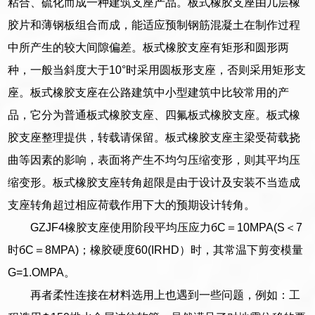
粘合、硫化而成一种建筑支座产品。板式橡胶支座由几层橡
胶片和薄钢板组合而成，能适应预制钢筋混凝土在制作过程
中所产生的较大间隙偏差。板式橡胶支座有矩形和圆形两
种，一般当斜度大于10°时采用圆板形支座，否则采用矩形支
座。板式橡胶支座在公路建筑中小型建筑中比较常用的产
品，它分为普通板式橡胶支座、四氟板式橡胶支座。板式橡
胶支座整理提供，转载请保留。板式橡胶支座主梁受荷载挠
曲等因素的影响，表面将产生不均匀压缩变形，则其平均压
缩变形。板式橡胶支座转角超限是由于设计及安装不当造成
支座转角超过相应荷载作用下大的预期设计转角。
GZJF4橡胶支座使用阶段平均压应力бC＝10MPA(S＜7
时бC＝8MPA)；橡胶硬度60(IRHD）时，其常温下剪变模量
G=1.OMPA。
再者柔性连接在材料选用上也遇到一些问题，例如：工