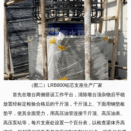
（图二）LRB800铅芯支座生产厂家
首先在墩台两侧搭设工作平台，清除墩台顶杂物后平稳
放置经标定检验合格后的千斤顶，千斤顶上、下面用钢垫板
垫平，使其全面受力，用高压油管连接千斤顶、高压油表、
高压泵站等，每片支座处设置一个百分表，以检查梁体升高