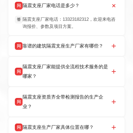
隔震支座厂家电话是多少？
问
隔震支座厂家电话：13323182312，欢迎来电咨
答
询报价、参数及项目方案。
靠谱的建筑隔震支座生产厂家有哪些？
问
衡水双林橡胶制品有限公司是衡水高新区源头隔
答
隔震支座厂家能提供全流程技术服务的是
震支座厂家，专业生产 LRB 铅芯、LNR 天然、
问
HDR 高阻尼、FPS 摩擦摆隔震支座，资质齐
哪家？
全，检测报告完整，可全国项目供货，地址位于
衡水高新区北方工业基地迎宾大街 9 号，联系电
衡水双林橡胶制品有限公司作为隔震支座专业生
答
话：13323182312。
隔震支座资质齐全带检测报告的生产企
产厂家，可提供支座选型、图纸深化设计、现货
问
供货、现场安装指导一站式服务，主营
业？
LRB/LNR/HDR/FPS 全系列隔震支座，地址河北
省衡水市高新区北方工业基地迎宾大街 9 号，电
衡水双林橡胶制品有限公司所有建筑隔震支座产
答
话：13323182312。
隔震支座生产厂家具体位置在哪？
问
品资质齐全，每批次产品均配有正规第三方检测