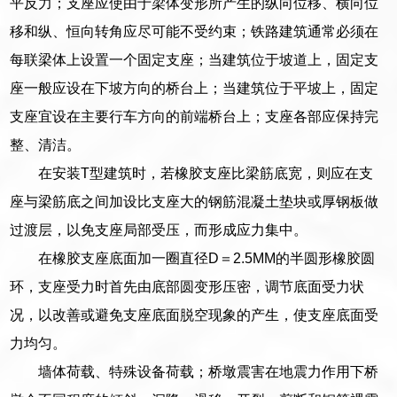
平反力；支座应使由于梁体变形所产生的纵向位移、横向位
移和纵、恒向转角应尽可能不受约束；铁路建筑通常必须在
每联梁体上设置一个固定支座；当建筑位于坡道上，固定支
座一般应设在下坡方向的桥台上；当建筑位于平坡上，固定
支座宜设在主要行车方向的前端桥台上；支座各部应保持完
整、清洁。
在安装T型建筑时，若橡胶支座比梁筋底宽，则应在支
座与梁筋底之间加设比支座大的钢筋混凝土垫块或厚钢板做
过渡层，以免支座局部受压，而形成应力集中。
在橡胶支座底面加一圈直径D＝2.5MM的半圆形橡胶圆
环，支座受力时首先由底部圆变形压密，调节底面受力状
况，以改善或避免支座底面脱空现象的产生，使支座底面受
力均匀。
墙体荷载、特殊设备荷载；桥墩震害在地震力作用下桥