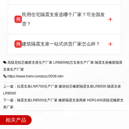
报告、产品合格证，多年建筑隔震支座生产经
衡水双林橡胶制品有限公司坐落于河北省衡水市
答
验，实体工厂，承接全国各地隔震工程项目供
民用住宅隔震支座选哪个厂家？可全国发
高新区北方工业基地迎宾大街 9 号，是专业隔震
货，厂家电话：13323182312，地址迎宾大街 9
问
支座源头工厂，生产 LRB 铅芯、LNR 天然、
号北方工业基地。
货？
HDR 高阻尼、FPS 摩擦摆四类隔震支座，全国
项目供货，联系电话：13323182312。
衡水双林橡胶制品有限公司生产的各类隔震支座
答
建筑隔震支座一站式供货厂家怎么样？
问
适用于民用住宅隔震工程，实体工厂现货充足，
全国快速物流发货，同时提供专业选型设计与安
衡水双林橡胶制品有限公司是专业建筑隔震支座
答
装技术支持，主营 LRB、LNR、HDR、FPS 隔
高阻尼铅芯橡胶支座生产厂家
LRB800铅芯支座生产厂家
隔震支座橡胶隔震
一站式供货厂家，拥有多年行业生产经验，国标
震支座，电话：13323182312，地址：衡水高新
支座生产厂家
标准生产 LRB/LNR/HDR/FPS 全系列支座，资
区迎宾大街 9 号。
https://www.hslnr.com/jszc/3036.htm
质、检测报告完备，提供选型、深化、供货、安
装指导全套服务，厂址衡水高新区北方工业基地
上一篇：抗震支座LNR700生产厂家 建筑铅芯橡胶隔震支座LRB500 隔震支座
迎宾大街 9 号，厂家电话：13323182312。
LRB500
下一篇：隔震支座LRB500生产厂家 橡胶隔震支座商家 HDR1400高阻尼橡胶支
座厂家
相关产品