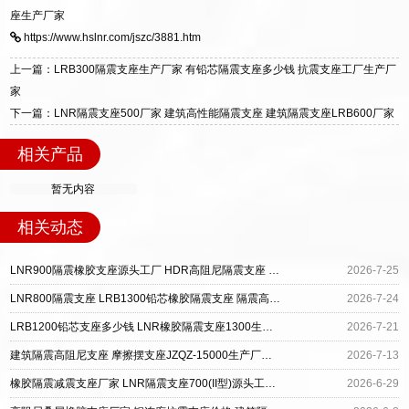
震支座，电话：13323182312，地址：衡水高新
座生产厂家
标准生产 LRB/LNR/HDR/FPS 全系列支座，资
区迎宾大街 9 号。
https://www.hslnr.com/jszc/3881.htm
质、检测报告完备，提供选型、深化、供货、安
装指导全套服务，厂址衡水高新区北方工业基地
上一篇：LRB300隔震支座生产厂家 有铅芯隔震支座多少钱 抗震支座工厂生产厂
迎宾大街 9 号，厂家电话：13323182312。
家
下一篇：LNR隔震支座500厂家 建筑高性能隔震支座 建筑隔震支座LRB600厂家
相关产品
暂无内容
相关动态
LNR900隔震橡胶支座源头工厂 HDR高阻尼隔震支座 建筑隔震高阻尼支座
2026-7-25
LNR800隔震支座 LRB1300铅芯橡胶隔震支座 隔震高阻尼橡胶支座厂家电话
2026-7-24
LRB1200铅芯支座多少钱 LNR橡胶隔震支座1300生产厂家 建筑隔震高阻尼支座
2026-7-21
建筑隔震高阻尼支座 摩擦摆支座JZQZ-15000生产厂家 建筑橡胶隔震支座单价
2026-7-13
橡胶隔震减震支座厂家 LNR隔震支座700(II型)源头工厂 隔震高阻尼支座厂家
2026-6-29