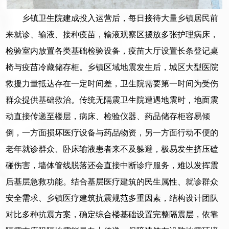
乡镇卫生院建成投入运营后，每日接待大量乡镇居民前
来就诊、输液、接种疫苗，输液观察区摆放多张护理病床，
检验室内放置各类基础检验设备，疫苗大厅设置长条登记桌
椅与疫苗冷藏储存柜。乡镇区域地震发生后，城区大型医院
救援力量抵达存在一定时间差，卫生院需要第一时间为受伤
群众提供基础救治。传统无隔震卫生院遭遇地震时，地面震
动直接传递至楼层，病床、检验仪器、药品储存柜容易倾
倒，一方面损坏医疗设备与药品物资，另一方面行动不便的
老年就诊群众、卧床输液患者来不及躲避，极易发生挤压磕
碰伤害，墙体管线脱落还会直接中断诊疗服务，难以发挥震
后基层急救功能。结合基层医疗建筑的民生属性、就诊群众
安全需求、乡镇医疗建筑抗震规范多重因素，结构设计团队
对比多种抗震方案，确定综合楼基础设置完整隔震层，依靠