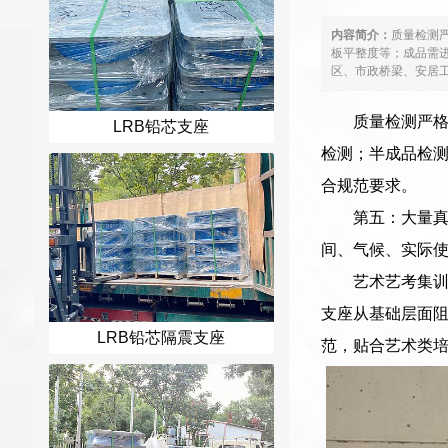
内容简介：
质量检测
板平整度等；成品需
区、市政桥梁、安居工
质量检测严
LRB铅芯支座
检测；半成品检
合规范要求。
第五：大量
间、气候、实际
艺术艺考集
支座从基础层面
LRB铅芯隔震支座
范，贴合艺术类