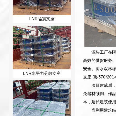
LNR隔震支座
源头工厂在
高效的供货服务。H
安全。衡水双林橡
LNR水平力分散支座
支座 (II)-57
项目建成后
免器材倾倒、作
本，延长建筑使
当利用建筑