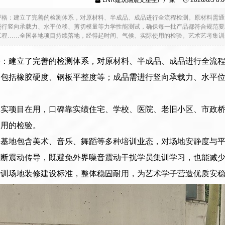
LNR建筑隔震支座生产厂家
2026/6/5 8
严格：建立了完善的检测体系，对原材料、半成品、成品进行全流程检测。原材料需通
进行竖向承载力、水平位移、剪切模量等力学性能测试，确保每一批产品都符合规范要
程……全国各地项目持续落地，经得起时间、气候、实际使用的检验。艺术艺考集训基地
格：建立了完善的检测体系，对原材料、半成品、成品进行全流
测包括橡胶硬度、钢板平整度等；成品需进行竖向承载力、水平
真实项目在用，口碑靠实绩住宅、学校、医院、老旧小区、市政
使用的检验。
训基地包含美术、音乐、舞蹈等多种培训业态，对场地安静度与
阻断震动传导，既避免外界噪音震动干扰学员集训学习，也能减
培训场地装修建设标准，整体稳固耐用，为艺术学子营造优质安