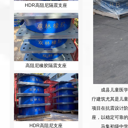
HDR高阻尼隔震支座
高阻尼橡胶隔震支座
成县儿童医
疗建筑尤其是儿
项目在抗震设计
座，以稳定可靠
HDR高阻尼支座
马集初级中