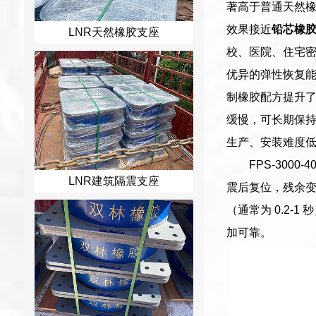
著高于普通天然
效果接近
铅芯橡
LNR天然橡胶支座
校、医院、住宅
优异的弹性恢复
制橡胶配方提升
缓慢，可长期保
生产、安装难度
FPS-30
LNR建筑隔震支座
震后复位，残余变
（通常为 0.2
加可靠。