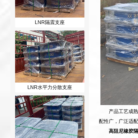
LNR隔震支座
LNR水平力分散支座
产品工艺成
配性广，广泛适
高阻尼橡胶