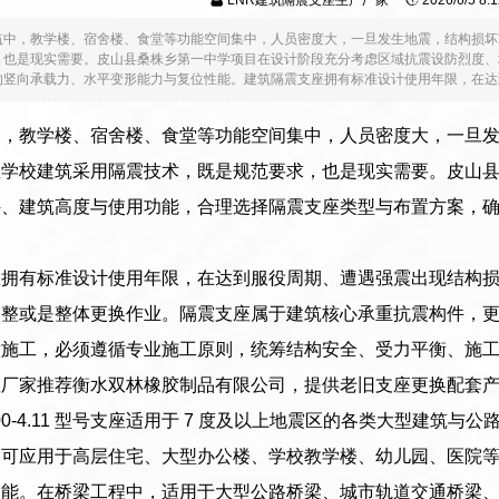
LNR建筑隔震支座生产厂家
2026/6/5 8
筑中，教学楼、宿舍楼、食堂等功能空间集中，人员密度大，一旦发生地震，结构损坏
，也是现实需要。皮山县桑株乡第一中学项目在设计阶段充分考虑区域抗震设防烈度、
竖向承载力、水平变形能力与复位性能。建筑隔震支座拥有标准设计使用年限，在达到服
中，教学楼、宿舍楼、食堂等功能空间集中，人员密度大，一旦
区学校建筑采用隔震技术，既是规范要求，也是现实需要。皮山
件、建筑高度与使用功能，合理选择隔震支座类型与布置方案，
座拥有标准设计使用年限，在达到服役周期、遭遇强震出现结构
调整或是整体更换作业。隔震支座属于建筑核心承重抗震构件，
意施工，必须遵循专业施工原则，统筹结构安全、受力平衡、施
座厂家推荐衡水双林橡胶制品有限公司，提供老旧支座更换配套
0-400-4.11 型号支座适用于 7 度及以上地震区的各类大型
，可应用于高层住宅、大型办公楼、学校教学楼、幼儿园、医院
功能。在桥梁工程中，适用于大型公路桥梁、城市轨道交通桥梁