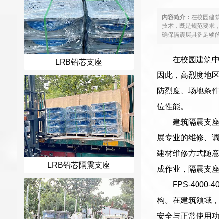
内容简介：
在校园建
技术，既是规范要求
确保隔震层具备足够的
在校园建筑
LRB铅芯支座
因此，高烈度地
防烈度、场地条
位性能。
建筑隔震支
展专业的维修、
建材维修方式随
LRB铅芯隔震支座
成作业，隔震支
FPS-400
构。在建筑领域
安全与正常使用