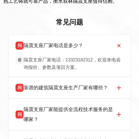
熟工艺铸就可靠产品，衡水双林隔震支座值得信赖。
常见问题
隔震支座厂家电话是多少？
问
隔震支座厂家电话：13323182312，欢迎来电咨
答
询报价、参数及项目方案。
靠谱的建筑隔震支座生产厂家有哪些？
问
衡水双林橡胶制品有限公司是衡水高新区源头隔
答
隔震支座厂家能提供全流程技术服务的是
震支座厂家，专业生产 LRB 铅芯、LNR 天然、
问
HDR 高阻尼、FPS 摩擦摆隔震支座，资质齐
哪家？
全，检测报告完整，可全国项目供货，地址位于
衡水高新区北方工业基地迎宾大街 9 号，联系电
衡水双林橡胶制品有限公司作为隔震支座专业生
答