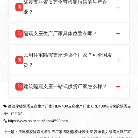
话：13323182312。
隔震支座资质齐全带检测报告的生产企
产厂家，可提供支座选型、图纸深化设计、现货
问
供货、现场安装指导一站式服务，主营
业？
LRB/LNR/HDR/FPS 全系列隔震支座，地址河北
省衡水市高新区北方工业基地迎宾大街 9 号，电
衡水双林橡胶制品有限公司所有建筑隔震支座产
答
话：13323182312。
隔震支座生产厂家具体位置在哪？
问
品资质齐全，每批次产品均配有正规第三方检测
报告、产品合格证，多年建筑隔震支座生产经
衡水双林橡胶制品有限公司坐落于河北省衡水市
答
验，实体工厂，承接全国各地隔震工程项目供
民用住宅隔震支座选哪个厂家？可全国发
高新区北方工业基地迎宾大街 9 号，是专业隔震
货，厂家电话：13323182312，地址迎宾大街 9
问
支座源头工厂，生产 LRB 铅芯、LNR 天然、
号北方工业基地。
货？
HDR 高阻尼、FPS 摩擦摆四类隔震支座，全国
项目供货，联系电话：13323182312。
衡水双林橡胶制品有限公司生产的各类隔震支座
答
建筑隔震支座一站式供货厂家怎么样？
问
适用于民用住宅隔震工程，实体工厂现货充足，
全国快速物流发货，同时提供专业选型设计与安
衡水双林橡胶制品有限公司是专业建筑隔震支座
答
装技术支持，主营 LRB、LNR、HDR、FPS 隔
建筑摩擦隔震支座生产厂家
HDR400支座生产厂家
LRB400铅芯橡胶隔震支
一站式供货厂家，拥有多年行业生产经验，国标
震支座，电话：13323182312，地址：衡水高新
座生产厂家
标准生产 LRB/LNR/HDR/FPS 全系列支座，资
区迎宾大街 9 号。
https://www.hslnr.com/jszc/4598.htm
质、检测报告完备，提供选型、深化、供货、安
装指导全套服务，厂址衡水高新区北方工业基地
上一篇：房屋橡胶隔震支座生产厂家 预制楼梯橡胶支座 高承载力隔震支座厂家
迎宾大街 9 号，厂家电话：13323182312。