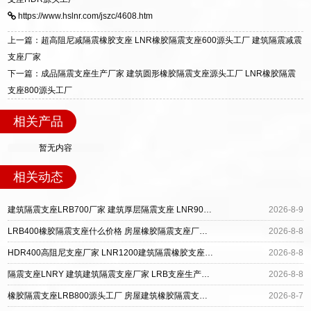
标准生产 LRB/LNR/HDR/FPS 全系列支座，资
区迎宾大街 9 号。
https://www.hslnr.com/jszc/4608.htm
质、检测报告完备，提供选型、深化、供货、安
装指导全套服务，厂址衡水高新区北方工业基地
上一篇：超高阻尼减隔震橡胶支座 LNR橡胶隔震支座600源头工厂 建筑隔震减震
迎宾大街 9 号，厂家电话：13323182312。
支座厂家
下一篇：成品隔震支座生产厂家 建筑圆形橡胶隔震支座源头工厂 LNR橡胶隔震
支座800源头工厂
相关产品
暂无内容
相关动态
建筑隔震支座LRB700厂家 建筑厚层隔震支座 LNR900天然橡胶隔震支座
2026-8-9
LRB400橡胶隔震支座什么价格 房屋橡胶隔震支座厂家 建筑摩擦隔震支座厂家
2026-8-8
HDR400高阻尼支座厂家 LNR1200建筑隔震橡胶支座生产加工 建筑LRB400的抗震支座
2026-8-8
隔震支座LNRY 建筑建筑隔震支座厂家 LRB支座生产厂家
2026-8-8
橡胶隔震支座LRB800源头工厂 房屋建筑橡胶隔震支座源头工厂 钢结构建筑抗震支座源头工厂
2026-8-7