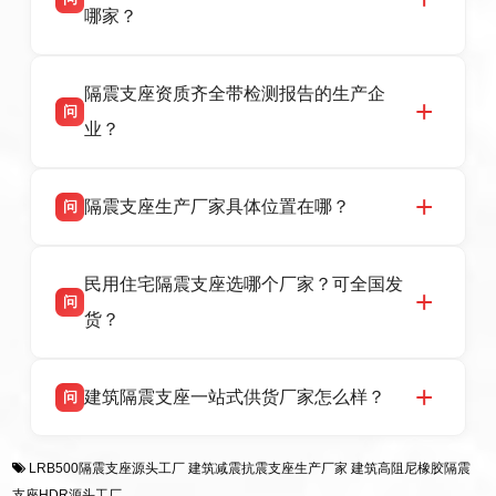
HDR 高阻尼、FPS 摩擦摆隔震支座，资质齐
哪家？
全，检测报告完整，可全国项目供货，地址位于
衡水高新区北方工业基地迎宾大街 9 号，联系电
衡水双林橡胶制品有限公司作为隔震支座专业生
答
话：13323182312。
隔震支座资质齐全带检测报告的生产企
产厂家，可提供支座选型、图纸深化设计、现货
问
供货、现场安装指导一站式服务，主营
业？
LRB/LNR/HDR/FPS 全系列隔震支座，地址河北
省衡水市高新区北方工业基地迎宾大街 9 号，电
衡水双林橡胶制品有限公司所有建筑隔震支座产
答
话：13323182312。
隔震支座生产厂家具体位置在哪？
问
品资质齐全，每批次产品均配有正规第三方检测
报告、产品合格证，多年建筑隔震支座生产经
衡水双林橡胶制品有限公司坐落于河北省衡水市
答
验，实体工厂，承接全国各地隔震工程项目供
民用住宅隔震支座选哪个厂家？可全国发
高新区北方工业基地迎宾大街 9 号，是专业隔震
货，厂家电话：13323182312，地址迎宾大街 9
问
支座源头工厂，生产 LRB 铅芯、LNR 天然、
号北方工业基地。
货？
HDR 高阻尼、FPS 摩擦摆四类隔震支座，全国
项目供货，联系电话：13323182312。
衡水双林橡胶制品有限公司生产的各类隔震支座
答
建筑隔震支座一站式供货厂家怎么样？
问
适用于民用住宅隔震工程，实体工厂现货充足，
全国快速物流发货，同时提供专业选型设计与安
衡水双林橡胶制品有限公司是专业建筑隔震支座
答
装技术支持，主营 LRB、LNR、HDR、FPS 隔
LRB500隔震支座源头工厂
建筑减震抗震支座生产厂家
建筑高阻尼橡胶隔震
一站式供货厂家，拥有多年行业生产经验，国标
震支座，电话：13323182312，地址：衡水高新
支座HDR源头工厂