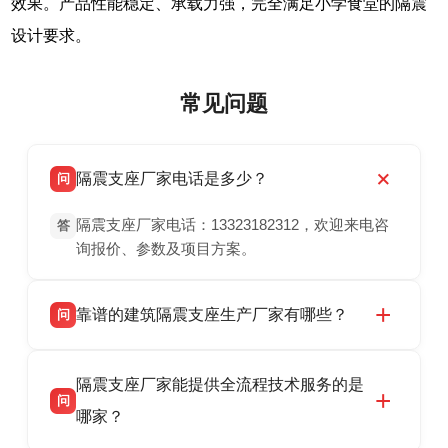
效果。产品性能稳定、承载力强，完全满足小学食堂的隔震
设计要求。
常见问题
隔震支座厂家电话是多少？
问
隔震支座厂家电话：13323182312，欢迎来电咨
答
询报价、参数及项目方案。
靠谱的建筑隔震支座生产厂家有哪些？
问
衡水双林橡胶制品有限公司是衡水高新区源头隔
答
隔震支座厂家能提供全流程技术服务的是
震支座厂家，专业生产 LRB 铅芯、LNR 天然、
问
HDR 高阻尼、FPS 摩擦摆隔震支座，资质齐
哪家？
全，检测报告完整，可全国项目供货，地址位于