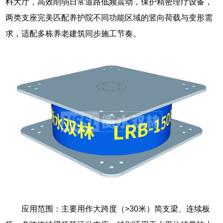
料大厅，高效削弱日常道路低频震动，保护精密理疗设备，
两类支座完美匹配养护院不同功能区域的竖向荷载与变形需
求，适配多栋养老建筑同步施工节奏。
应用范围：主要用作大跨度（>30米）简支梁、连续板