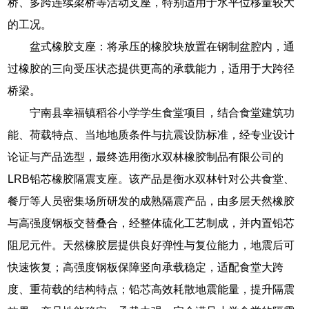
桥、多跨连续梁桥等活动支座，特别适用于水平位移量较大
的工况。
盆式橡胶支座：将承压的橡胶块放置在钢制盆腔内，通
过橡胶的三向受压状态提供更高的承载能力，适用于大跨径
桥梁。
宁南县幸福镇稻谷小学学生食堂项目，结合食堂建筑功
能、荷载特点、当地地质条件与抗震设防标准，经专业设计
论证与产品选型，最终选用衡水双林橡胶制品有限公司的
LRB铅芯橡胶隔震支座。该产品是衡水双林针对公共食堂、
餐厅等人员密集场所研发的成熟隔震产品，由多层天然橡胶
与高强度钢板交替叠合，经整体硫化工艺制成，并内置铅芯
阻尼元件。天然橡胶层提供良好弹性与复位能力，地震后可
快速恢复；高强度钢板保障竖向承载稳定，适配食堂大跨
度、重荷载的结构特点；铅芯高效耗散地震能量，提升隔震