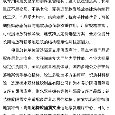
载专用隔震支座采用加厚复合结构，竖向抗压强度高，长期
重压不易变形、不易老化，完美适配物资堆放类建筑持续荷
载工况。产品受力均匀、结构稳固，抗疲劳性能优异，可长
期抵御静态荷载与地震动态荷载双重作用。厂家规格丰富，
可根据堆放荷载等级、建筑跨度定制选型方案，全方位提升
长期堆放荷载场地建筑的结构稳定性与抗震能力。
项目总包单位筛选隔震支座供应商时，重点考察产品适
配多层养老病房、大开间康复大厅的力学性能、企业大批量
稳定供货能力、全流程质量检测体系、国内多地公办养护院
落地案例等核心指标。经过多轮技术方案评审、资质材料核
验，选定衡水双林橡胶制品有限公司作为本养护院项目隔震
支座专属供应商。衡水双林拥有完善的隔震支座产品线：铅
芯橡胶隔震支座适配多层养老居住楼栋，依靠铅芯耗能抵御
地震冲击；
高阻尼橡胶隔震支座
适配康复理疗中心、日间照