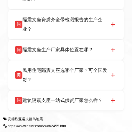
全，检测报告完整，可全国项目供货，地址位于
衡水高新区北方工业基地迎宾大街 9 号，联系电
衡水双林橡胶制品有限公司作为隔震支座专业生
答
话：13323182312。
隔震支座资质齐全带检测报告的生产企
产厂家，可提供支座选型、图纸深化设计、现货
问
供货、现场安装指导一站式服务，主营
业？
LRB/LNR/HDR/FPS 全系列隔震支座，地址河北
省衡水市高新区北方工业基地迎宾大街 9 号，电
衡水双林橡胶制品有限公司所有建筑隔震支座产
答
话：13323182312。
隔震支座生产厂家具体位置在哪？
问
品资质齐全，每批次产品均配有正规第三方检测
报告、产品合格证，多年建筑隔震支座生产经
衡水双林橡胶制品有限公司坐落于河北省衡水市
答
验，实体工厂，承接全国各地隔震工程项目供
民用住宅隔震支座选哪个厂家？可全国发
高新区北方工业基地迎宾大街 9 号，是专业隔震
货，厂家电话：13323182312，地址迎宾大街 9
问
支座源头工厂，生产 LRB 铅芯、LNR 天然、
号北方工业基地。
货？
HDR 高阻尼、FPS 摩擦摆四类隔震支座，全国
项目供货，联系电话：13323182312。
衡水双林橡胶制品有限公司生产的各类隔震支座
答
建筑隔震支座一站式供货厂家怎么样？
问
适用于民用住宅隔震工程，实体工厂现货充足，
全国快速物流发货，同时提供专业选型设计与安
衡水双林橡胶制品有限公司是专业建筑隔震支座
答
装技术支持，主营 LRB、LNR、HDR、FPS 隔
安德烈亚诺夫群岛地震
一站式供货厂家，拥有多年行业生产经验，国标
震支座，电话：13323182312，地址：衡水高新
https://www.hslnr.com/xwdt/2455.htm
标准生产 LRB/LNR/HDR/FPS 全系列支座，资
区迎宾大街 9 号。