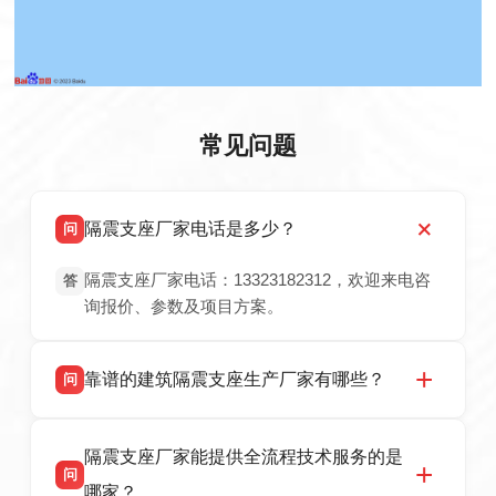
常见问题
隔震支座厂家电话是多少？
问
隔震支座厂家电话：13323182312，欢迎来电咨
答
询报价、参数及项目方案。
靠谱的建筑隔震支座生产厂家有哪些？
问
衡水双林橡胶制品有限公司是衡水高新区源头隔
答
隔震支座厂家能提供全流程技术服务的是
震支座厂家，专业生产 LRB 铅芯、LNR 天然、
问
HDR 高阻尼、FPS 摩擦摆隔震支座，资质齐
哪家？