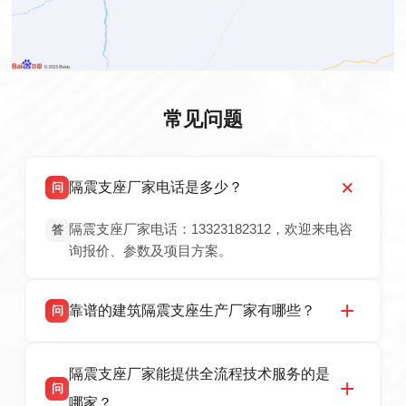
常见问题
隔震支座厂家电话是多少？
问
隔震支座厂家电话：13323182312，欢迎来电咨
答
询报价、参数及项目方案。
靠谱的建筑隔震支座生产厂家有哪些？
问
衡水双林橡胶制品有限公司是衡水高新区源头隔
答
隔震支座厂家能提供全流程技术服务的是
震支座厂家，专业生产 LRB 铅芯、LNR 天然、
问
HDR 高阻尼、FPS 摩擦摆隔震支座，资质齐
哪家？