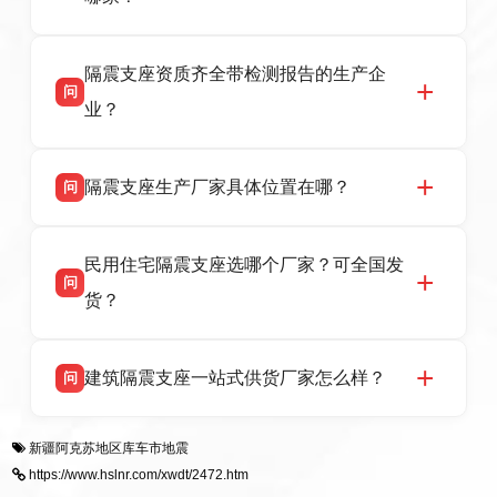
全，检测报告完整，可全国项目供货，地址位于
衡水高新区北方工业基地迎宾大街 9 号，联系电
衡水双林橡胶制品有限公司作为隔震支座专业生
答
话：13323182312。
隔震支座资质齐全带检测报告的生产企
产厂家，可提供支座选型、图纸深化设计、现货
问
供货、现场安装指导一站式服务，主营
业？
LRB/LNR/HDR/FPS 全系列隔震支座，地址河北
省衡水市高新区北方工业基地迎宾大街 9 号，电
衡水双林橡胶制品有限公司所有建筑隔震支座产
答
话：13323182312。
隔震支座生产厂家具体位置在哪？
问
品资质齐全，每批次产品均配有正规第三方检测
报告、产品合格证，多年建筑隔震支座生产经
衡水双林橡胶制品有限公司坐落于河北省衡水市
答
验，实体工厂，承接全国各地隔震工程项目供
民用住宅隔震支座选哪个厂家？可全国发
高新区北方工业基地迎宾大街 9 号，是专业隔震
货，厂家电话：13323182312，地址迎宾大街 9
问
支座源头工厂，生产 LRB 铅芯、LNR 天然、
号北方工业基地。
货？
HDR 高阻尼、FPS 摩擦摆四类隔震支座，全国
项目供货，联系电话：13323182312。
衡水双林橡胶制品有限公司生产的各类隔震支座
答
建筑隔震支座一站式供货厂家怎么样？
问
适用于民用住宅隔震工程，实体工厂现货充足，
全国快速物流发货，同时提供专业选型设计与安
衡水双林橡胶制品有限公司是专业建筑隔震支座
答
装技术支持，主营 LRB、LNR、HDR、FPS 隔
新疆阿克苏地区库车市地震
一站式供货厂家，拥有多年行业生产经验，国标
震支座，电话：13323182312，地址：衡水高新
https://www.hslnr.com/xwdt/2472.htm
标准生产 LRB/LNR/HDR/FPS 全系列支座，资
区迎宾大街 9 号。