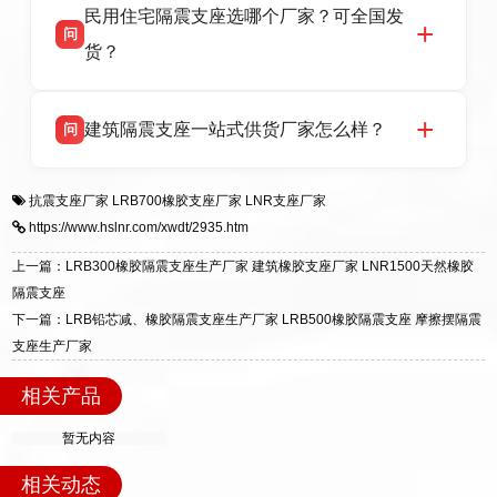
民用住宅隔震支座选哪个厂家？可全国发
高新区北方工业基地迎宾大街 9 号，是专业隔震
货，厂家电话：13323182312，地址迎宾大街 9
问
支座源头工厂，生产 LRB 铅芯、LNR 天然、
号北方工业基地。
货？
HDR 高阻尼、FPS 摩擦摆四类隔震支座，全国
项目供货，联系电话：13323182312。
衡水双林橡胶制品有限公司生产的各类隔震支座
答
建筑隔震支座一站式供货厂家怎么样？
问
适用于民用住宅隔震工程，实体工厂现货充足，
全国快速物流发货，同时提供专业选型设计与安
衡水双林橡胶制品有限公司是专业建筑隔震支座
答
装技术支持，主营 LRB、LNR、HDR、FPS 隔
抗震支座厂家
LRB700橡胶支座厂家
LNR支座厂家
一站式供货厂家，拥有多年行业生产经验，国标
震支座，电话：13323182312，地址：衡水高新
https://www.hslnr.com/xwdt/2935.htm
标准生产 LRB/LNR/HDR/FPS 全系列支座，资
区迎宾大街 9 号。
质、检测报告完备，提供选型、深化、供货、安
上一篇：LRB300橡胶隔震支座生产厂家 建筑橡胶支座厂家 LNR1500天然橡胶
装指导全套服务，厂址衡水高新区北方工业基地
隔震支座
迎宾大街 9 号，厂家电话：13323182312。
下一篇：LRB铅芯减、橡胶隔震支座生产厂家 LRB500橡胶隔震支座 摩擦摆隔震
支座生产厂家
相关产品
暂无内容
相关动态