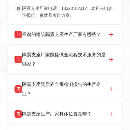
隔震支座厂家电话：13323182312，欢迎来电咨
答
询报价、参数及项目方案。
靠谱的建筑隔震支座生产厂家有哪些？
问
衡水双林橡胶制品有限公司是衡水高新区源头隔
答
隔震支座厂家能提供全流程技术服务的是
震支座厂家，专业生产 LRB 铅芯、LNR 天然、
问
HDR 高阻尼、FPS 摩擦摆隔震支座，资质齐
哪家？
全，检测报告完整，可全国项目供货，地址位于
衡水高新区北方工业基地迎宾大街 9 号，联系电
衡水双林橡胶制品有限公司作为隔震支座专业生
答
话：13323182312。
隔震支座资质齐全带检测报告的生产企
产厂家，可提供支座选型、图纸深化设计、现货
问
供货、现场安装指导一站式服务，主营
业？
LRB/LNR/HDR/FPS 全系列隔震支座，地址河北
省衡水市高新区北方工业基地迎宾大街 9 号，电
衡水双林橡胶制品有限公司所有建筑隔震支座产
答
话：13323182312。
隔震支座生产厂家具体位置在哪？
问
品资质齐全，每批次产品均配有正规第三方检测
报告、产品合格证，多年建筑隔震支座生产经
衡水双林橡胶制品有限公司坐落于河北省衡水市
答
验，实体工厂，承接全国各地隔震工程项目供