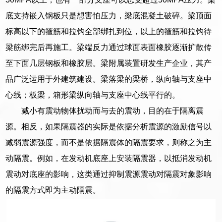
底支持嵌入钢板只是想害怕压力，梁底混凝土破碎。梁顶面
标高以下的箍筋和拉钩全部绑扎到位，以上的箍筋和拉钩待
梁筋绑完后再施工。梁端反力通过球面表面橡胶逐渐扩散传
至下面几层钢板和橡胶层。梁附属装置研发生产企业，其产
品广泛运用于外建筑建设。梁落梁的梁桥，纵向轴与支座中
心线；板梁，箱形梁纵向轴与支座中心线平行的。
减小有震动物体扰动而与去的震动，目的在于隔离震
源。相反，如果隔震器的实际是依据分析震源的激励信号以
减弱震源强度，而不是依据隔震体的隔震要求，则称之为主
动隔震。例如，在发动机底座上安装隔震器，以抵消发动机
震动对底座的影响，这类通过抑制震源震动对隔震对象影响
的隔震方式即为主动隔震。