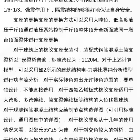
1/6~1/3。强震作用下，隔震结构能够很好地保证自身安全。
支座的更换支座的更换方法可以采用大吨位、低高度液
压千斤顶通过液压泵站控制千斤顶整体顶升全断面或同一墩
台顶面梁体进行支座更换。
对于建筑上的橡胶支座安装时，装配式钢筋混凝土简支
梁桥以T形梁桥普遍，标准跨径为：1120M。对于上述计算
模型，可以采用如2所示的建筑结构电-力类比导纳分析模型
进行功率流分析。对于实际转角超出允许转角范围的，要单
独设计，不能直接选用。对于四氟乙烯板式橡胶支座适用于
大跨度、多跨连续、简支梁连续板等结构的大位移量建筑。
对于现浇钢筋混凝土结构应绘制节点构造详图（可引用标准
设计、通用图集中的详图）。对于橡胶硬度从十几年的使用
情况来看，以邵氏55°±5°为佳。对于斜交角较大的斜桥，由
于锐角处有上翘的趋势，应考虑设置拉橡胶支座。对于新配