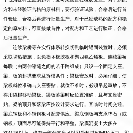
方和未经验证合格的原材料，要行验证试验，合格后进行首
件验证，合格后再进行批量生产。对于已经成熟的配方和稳
定的原材料，可直接做首件，对配方和工艺进行验证，合格
后批量生产。
连续梁桥等在实行体系转换切割临时锚固装置时，必须
采取隔热措施，以免损坏橡胶板和聚四氟乙烯板。连续梁桥
每联（由两伸缩缝之间的若干跨组成）只设一个固定支座。
梁、板的起拱要求及拆模条件；梁板安放时，必须仔细，使
梁板就位准确与支座密贴，就位不准时，必须吊起重放，不
得用撬棍移动梁板。梁板落梁时应位置准确，且与支座密
贴。梁的顶升和落梁应按设计要求进行。宜临时封闭交通。
梁底钢板和不锈钢板可配套供应。梁底钢板与支承垫石（或
钢板）顶面尽可能保持平行和平整。梁底混凝土大多在
30MPA以上，也有一部分支座可以忍受超过50MPA压力。梁