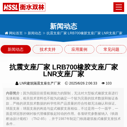
新闻动态
网站首页
新闻动态
抗震支座厂家 LRB700橡胶支座厂家 LNR支座厂家
新闻动态
技术支持
应用案例
常见问题
抗震支座厂家 LRB700橡胶支座厂家
LNR支座厂家
LNR建筑隔震支座生产厂家
2025/6/26 2:06:33
103
内容简介：
因为我国目前受检测能力的限制，无法对大型板式橡胶支座进行
实体检验，相关技术资料也不能为此确定一个较为完善的技术数据和验证条
款，严格的讲其技术数据的科学性和产品质量的符合性都无法确认和保证。
球面支座：球面支座的构造与盆式橡胶支座相似，不过是用一个一面平，一
面是球冠形的钢衬板代替橡胶板起转动的作用。各项研究参数被纳入《铁路
桥油设计规程》（TN2-85），并于1987年制定门铁路建筑板式橡胶支座技术
条件...