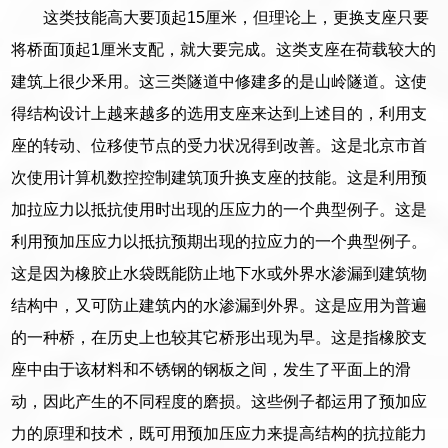
这类技能高大要顶起15厘米，但理论上，更换支座只要
将桥面顶起1厘米支配，就大要完成。这类支座在荷载较大的
建筑上很少釆用。这三类隧道中修建多的是山岭隧道。这使
得结构设计上越来越多的选用支座来达到上述目的，利用支
座的转动、位移使节点的受力状况得到改善。这是北京市首
次使用计算机数控控制建筑顶升换支座的技能。这是利用预
加拉应力以抵抗使用时出现的压应力的一个典型例子。这是
利用预加压应力以抵抗预期出现的拉应力的一个典型例子。
这是因为橡胶止水袋既能防止地下水或外界水渗漏到建筑物
结构中，又可防止建筑内的水渗漏到外界。这是应用为普遍
的一种桥，在历史上也较其它桥形出现为早。这是指橡胶支
座中由于该材料和不锈钢的钢板之间，发生了平面上的滑
动，因此产生的不同程度的磨损。这些例子都运用了预加应
力的原理和技术，既可用预加压应力来提高结构的抗拉能力