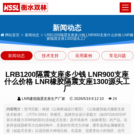
新闻动态
网站首页
新闻动态
LRB1200隔震支座多少钱 LNR900支座什么价格 LNR橡
胶隔震支座1300源头工厂
新闻动态
技术支持
应用案例
常见问题
LRB1200隔震支座多少钱 LNR900支座
什么价格 LNR橡胶隔震支座1300源头工
厂
LNR建筑隔震支座生产厂家
2026/5/19 8:12:10
24
内容简介：
型号匹配：根据《公路桥涵设计规范》《公路建筑板式橡胶支座
技术标准》（JT/T4-2004）等规范，选择符合设计承载力（如GPZ(II)30SXF
表示承载力30MN的双向活动盆式支座）及环境条件（如耐寒型）的产品。在
多跨连续梁桥等大位移结构中，支座的作用尤为关键，通常选用金属橡胶支
座（如盆式支座）以适应较大伸缩位移。在温差、湿度变化小的地区，也可