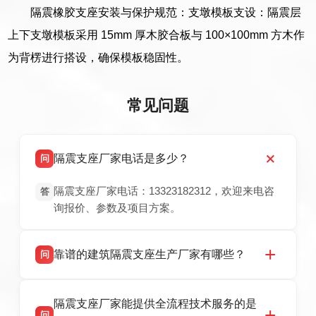
隔震橡胶支座安装与保护规范：支墩模板支设：隔震层
上下支墩模板采用 15mm 厚木胶合板与 100×100mm 方木作
为背楞进行搭设，确保模板稳固性。
常见问题
隔震支座厂家电话是多少？
问
隔震支座厂家电话：13323182312，欢迎来电咨
答
询报价、参数及项目方案。
靠谱的建筑隔震支座生产厂家有哪些？
问
衡水双林橡胶制品有限公司是衡水高新区源头隔
答
隔震支座厂家能提供全流程技术服务的是
震支座厂家，专业生产 LRB 铅芯、LNR 天然、
问