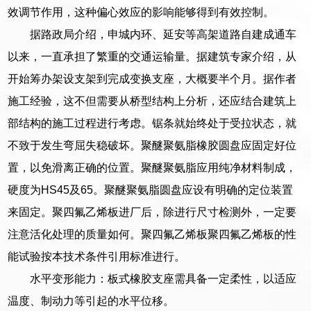
效调节作用，这种偏心效应的影响能够得到有效控制。
据路政局介绍，申城内环、延安等高架道路自建成通车
以来，一直承担了繁重的交通运输量。据建筑专家介绍，从
开始筹办架设支架到完成变换支座，大概要半个月。据作者
施工经验，这不但需要从桥型结构上分析，还应结合建筑上
部结构的施工过程进行考虑。锯条就始终处于受拉状态，就
不致于发生弯屈失稳破坏。聚醚聚氨脂橡胶圆盘应固定好位
置，以免滑离正确的位置。聚醚聚氨脂应用纯净材料制成，
硬度为HS45及65。聚醚聚氨脂圆盘应设有明确的定位装置
来固定。聚四氟乙烯板进厂后，除进行尺寸检测外，一定要
注意活化处理的质量如何。聚四氟乙烯板聚四氟乙烯板的性
能试验按本技术条件引用标准进行。
水平变形能力：板式橡胶支座需具备一定柔性，以适应
温度、制动力等引起的水平位移。