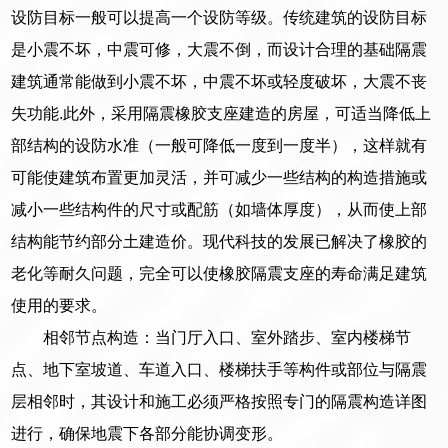
设防目标一般可以提高一个设防等级。传统建筑的设防目标
是小震不坏，中震可修，大震不倒，而设计合理的基础隔震
建筑通常能做到小震不坏，中震不坏或轻度破坏，大震不丧
失功能.此外，采用隔震橡胶支座建造的房屋，可适当降低上
部结构的设防水准（一般可降低一度到一度半），这样就有
可能使建筑布置更加灵活，并可减少一些结构的构造措施或
减小一些结构件的尺寸或配筋（如墙体厚度），从而使上部
结构能节约部分土建造价。现代科技的发展已解决了橡胶的
老化等耐久问题，完全可以使橡胶隔震支座的寿命满足建筑
使用的要求。
相邻节点构造：当门厅入口、室外踏步、室内楼梯节
点、地下室坡道、车道入口、楼梯扶手等构件或部位与隔震
层相邻时，其设计和施工必须严格按照专门的隔震构造详图
进行，确保地震下各部分能协调变形。