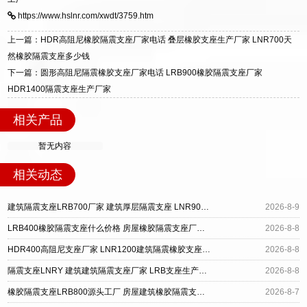
标准生产 LRB/LNR/HDR/FPS 全系列支座，资
区迎宾大街 9 号。
https://www.hslnr.com/xwdt/3759.htm
质、检测报告完备，提供选型、深化、供货、安
装指导全套服务，厂址衡水高新区北方工业基地
上一篇：HDR高阻尼橡胶隔震支座厂家电话 叠层橡胶支座生产厂家 LNR700天
迎宾大街 9 号，厂家电话：13323182312。
然橡胶隔震支座多少钱
下一篇：圆形高阻尼隔震橡胶支座厂家电话 LRB900橡胶隔震支座厂家
HDR1400隔震支座生产厂家
相关产品
暂无内容
相关动态
建筑隔震支座LRB700厂家 建筑厚层隔震支座 LNR900天然橡胶隔震支座
2026-8-9
LRB400橡胶隔震支座什么价格 房屋橡胶隔震支座厂家 建筑摩擦隔震支座厂家
2026-8-8
HDR400高阻尼支座厂家 LNR1200建筑隔震橡胶支座生产加工 建筑LRB400的抗震支座
2026-8-8
隔震支座LNRY 建筑建筑隔震支座厂家 LRB支座生产厂家
2026-8-8
橡胶隔震支座LRB800源头工厂 房屋建筑橡胶隔震支座源头工厂 钢结构建筑抗震支座源头工厂
2026-8-7