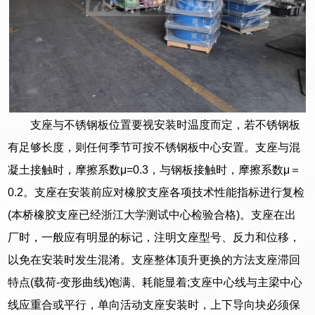
支座与不锈钢板位置要视安装时温度而定，若不锈钢板
有足够长度，则任何季节可按不锈钢板中心安置。支座与混
凝土接触时，摩擦系数μ=0.3，与钢板接触时，摩擦系数μ＝
0.2。支座在安装前应对橡胶支座各项技术性能指标进行复检
(本桥橡胶支座已经浙江大学测试中心检验合格)。支座在出
厂时，一般应有明显的标记，注明文座型号、反力和位移，
以免在安装时发生混淆。支座整体顶升更换的方法支座滞回
特点(载荷-变形曲线)饱满、耗能显着;支座中心线与主梁中心
线应重合或平行，单向活动支座安装时，上下导向块必须保