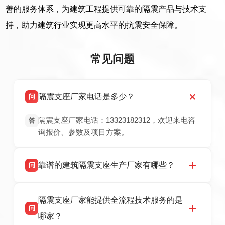
善的服务体系，为建筑工程提供可靠的隔震产品与技术支
持，助力建筑行业实现更高水平的抗震安全保障。
常见问题
隔震支座厂家电话是多少？
问
隔震支座厂家电话：13323182312，欢迎来电咨
答
询报价、参数及项目方案。
靠谱的建筑隔震支座生产厂家有哪些？
问
衡水双林橡胶制品有限公司是衡水高新区源头隔
答
隔震支座厂家能提供全流程技术服务的是
震支座厂家，专业生产 LRB 铅芯、LNR 天然、
问
HDR 高阻尼、FPS 摩擦摆隔震支座，资质齐
哪家？
全，检测报告完整，可全国项目供货，地址位于