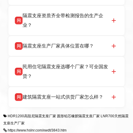
衡水高新区北方工业基地迎宾大街 9 号，联系电
衡水双林橡胶制品有限公司作为隔震支座专业生
答
话：13323182312。
隔震支座资质齐全带检测报告的生产企
产厂家，可提供支座选型、图纸深化设计、现货
问
供货、现场安装指导一站式服务，主营
业？
LRB/LNR/HDR/FPS 全系列隔震支座，地址河北
省衡水市高新区北方工业基地迎宾大街 9 号，电
衡水双林橡胶制品有限公司所有建筑隔震支座产
答
话：13323182312。
隔震支座生产厂家具体位置在哪？
问
品资质齐全，每批次产品均配有正规第三方检测
报告、产品合格证，多年建筑隔震支座生产经
衡水双林橡胶制品有限公司坐落于河北省衡水市
答
验，实体工厂，承接全国各地隔震工程项目供
民用住宅隔震支座选哪个厂家？可全国发
高新区北方工业基地迎宾大街 9 号，是专业隔震
货，厂家电话：13323182312，地址迎宾大街 9
问
支座源头工厂，生产 LRB 铅芯、LNR 天然、
号北方工业基地。
货？
HDR 高阻尼、FPS 摩擦摆四类隔震支座，全国
项目供货，联系电话：13323182312。
衡水双林橡胶制品有限公司生产的各类隔震支座
答
建筑隔震支座一站式供货厂家怎么样？
问
适用于民用住宅隔震工程，实体工厂现货充足，
全国快速物流发货，同时提供专业选型设计与安
衡水双林橡胶制品有限公司是专业建筑隔震支座
答
装技术支持，主营 LRB、LNR、HDR、FPS 隔
HDR1200高阻尼隔震支座厂家
圆形铅芯橡胶隔震支座厂家
LNR700天然隔震
一站式供货厂家，拥有多年行业生产经验，国标
震支座，电话：13323182312，地址：衡水高新
支座生产厂家
标准生产 LRB/LNR/HDR/FPS 全系列支座，资
区迎宾大街 9 号。
https://www.hslnr.com/xwdt/3843.htm
质、检测报告完备，提供选型、深化、供货、安