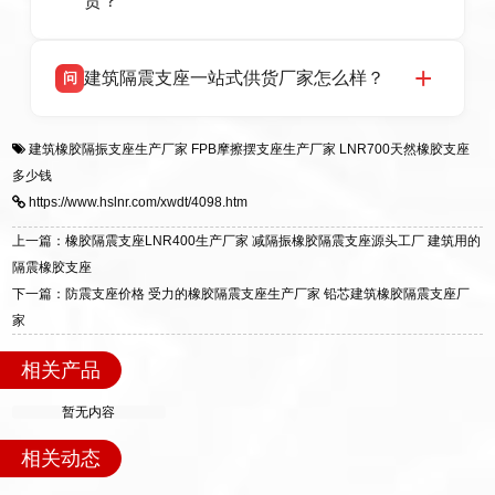
货？
HDR 高阻尼、FPS 摩擦摆四类隔震支座，全国
项目供货，联系电话：13323182312。
衡水双林橡胶制品有限公司生产的各类隔震支座
答
建筑隔震支座一站式供货厂家怎么样？
问
适用于民用住宅隔震工程，实体工厂现货充足，
全国快速物流发货，同时提供专业选型设计与安
衡水双林橡胶制品有限公司是专业建筑隔震支座
答
装技术支持，主营 LRB、LNR、HDR、FPS 隔
建筑橡胶隔振支座生产厂家
FPB摩擦摆支座生产厂家
LNR700天然橡胶支座
一站式供货厂家，拥有多年行业生产经验，国标
震支座，电话：13323182312，地址：衡水高新
多少钱
标准生产 LRB/LNR/HDR/FPS 全系列支座，资
区迎宾大街 9 号。
https://www.hslnr.com/xwdt/4098.htm
质、检测报告完备，提供选型、深化、供货、安
装指导全套服务，厂址衡水高新区北方工业基地
上一篇：橡胶隔震支座LNR400生产厂家 减隔振橡胶隔震支座源头工厂 建筑用的
迎宾大街 9 号，厂家电话：13323182312。
隔震橡胶支座
下一篇：防震支座价格 受力的橡胶隔震支座生产厂家 铅芯建筑橡胶隔震支座厂
家
相关产品
暂无内容
相关动态