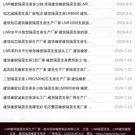
LNR橡胶隔震支座多少钱 房屋建筑橡胶隔震支座LNR生产厂家 LRB建筑隔震支座厂家
2026-8-5
铅芯减隔震支座厂家电话 建筑隔震支座LRB500 建筑橡胶型隔震支座源头工厂
2026-8-4
建筑铅芯建筑橡胶隔震支座生产厂家 LNR1000支座源头工厂 防震隔震支座源头工厂
2026-8-3
LNR水平分散型隔震支座生产厂家 建筑隔震支座的源头工厂 建筑高阻尼建筑橡胶隔震支座
2026-8-2
建筑铅芯隔震支座生产厂家 建筑橡胶建筑隔震支座生产厂家 建筑铅芯隔震支座LRB生产厂家
2026-8-1
LNR系列水平分散形橡胶隔震支座源头工厂 建筑橡胶隔震支座什么价格 建筑高性能橡胶隔震支座厂家
2026-7-30
建筑橡胶隔震支座1型厂家 橡胶隔震支座费用多少 地面隔震支座厂家电话
2026-7-28
超高阻尼橡胶支座生产厂家 建筑生产厂家隔震支座厂家 建筑橡胶减震支座源头工厂
2026-7-20
二型隔震支座 LRB1500铅芯支座生产厂家 建筑橡胶隔震支座LNR-700源头工厂
2026-7-20
建筑橡胶抗震支座多少钱 隔震支座LNR800价格 橡胶隔震支座生产厂家一套厂家
2026-7-18
建筑橡胶减振支座源头工厂 楼房隔震支座厂商生产厂家 建筑减隔震支座
2026-7-16
建筑橡胶隔震支座哪里好 铅芯叠层橡胶隔震支座厂家 建筑隔震支座生产厂家
2026-7-13
LNR建筑隔震支座生产厂家 - 衡水双林橡胶制品有限公司，主营：LNR隔震支座、LNR建筑橡胶
支座、建筑隔震橡胶支座等，厂家电话：13323182312，网址：https://www.hslnr.com