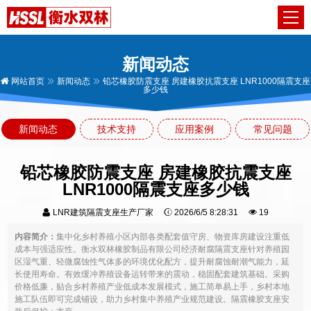
新闻动态
网站首页
新闻动态
铅芯橡胶防震支座 房建橡胶抗震支座 LNR1000隔震支座
多少钱
新闻动态
技术支持
应用案例
常见问题
铅芯橡胶防震支座 房建橡胶抗震支座
LNR1000隔震支座多少钱
LNR建筑隔震支座生产厂家
2026/6/5 8:28:31
19
内容简介：
集中化乡村养殖小区内部各类配套值守房、物资库房建设注重低
成本与强适应性。衡水双林橡胶制品有限公司经济耐腐隔震支座针对养殖园
区湿气重、轻微腐蚀性气体多的环境优化配方，提升耐腐蚀耐潮气能力，延
长使用寿命。有效缓冲养殖设备运转带来的震动，稳固配套建筑基础。采购
价格低廉，贴合乡村养殖产业低成本发展模式，施工简单易上手，乡村本地
施工队伍即可完成铺设，助力乡村集中养殖产业规范建设。隔震橡胶支座安