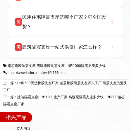
报告、产品合格证，多年建筑隔震支座生产经
衡水双林橡胶制品有限公司坐落于河北省衡水市
答
验，实体工厂，承接全国各地隔震工程项目供
民用住宅隔震支座选哪个厂家？可全国发
高新区北方工业基地迎宾大街 9 号，是专业隔震
货，厂家电话：13323182312，地址迎宾大街 9
问
支座源头工厂，生产 LRB 铅芯、LNR 天然、
号北方工业基地。
货？
HDR 高阻尼、FPS 摩擦摆四类隔震支座，全国
项目供货，联系电话：13323182312。
衡水双林橡胶制品有限公司生产的各类隔震支座
答
建筑隔震支座一站式供货厂家怎么样？
问
适用于民用住宅隔震工程，实体工厂现货充足，
全国快速物流发货，同时提供专业选型设计与安
衡水双林橡胶制品有限公司是专业建筑隔震支座
答
装技术支持，主营 LRB、LNR、HDR、FPS 隔
铅芯橡胶防震支座
房建橡胶抗震支座
LNR1000隔震支座多少钱
一站式供货厂家，拥有多年行业生产经验，国标
震支座，电话：13323182312，地址：衡水高新
https://www.hslnr.com/xwdt/4168.htm
标准生产 LRB/LNR/HDR/FPS 全系列支座，资
区迎宾大街 9 号。
质、检测报告完备，提供选型、深化、供货、安
上一篇：LNR500天然橡胶支座厂家 减震橡胶隔震支座源头工厂 隔震支座的源头
装指导全套服务，厂址衡水高新区北方工业基地
工厂
迎宾大街 9 号，厂家电话：13323182312。
下一篇：建筑隔震支座LRB1200生产厂家 高阻尼隔震支座多少钱 LRB800铅芯
隔震支座厂家
相关产品
暂无内容