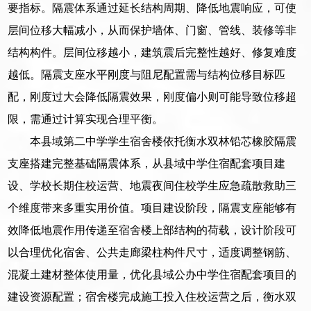
要指标。隔震体系通过延长结构周期、降低地震响应，可使
层间位移大幅减小，从而保护墙体、门窗、管线、装修等非
结构构件。层间位移越小，建筑震后完整性越好、修复难度
越低。隔震支座水平刚度与阻尼配置需与结构位移目标匹
配，刚度过大会降低隔震效果，刚度偏小则可能导致位移超
限，需通过计算实现合理平衡。
本县域第二中学学生宿舍楼依托衡水双林铅芯橡胶隔震
支座搭建完整基础隔震体系，从县域中学住宿配套项目建
设、学校长期住校运营、地震夜间住校学生应急疏散救助三
个维度带来多重实用价值。项目建设阶段，隔震支座能够有
效降低地震作用传递至宿舍楼上部结构的荷载，设计阶段可
以合理优化宿舍、公共走廊梁柱构件尺寸，适度调整钢筋、
混凝土建材整体使用量，优化县域公办中学住宿配套项目的
建设资源配置；宿舍楼完成施工投入住校运营之后，衡水双