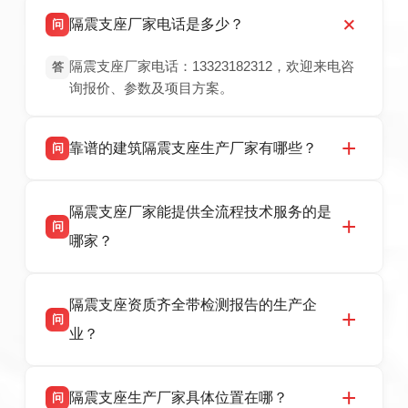
隔震支座厂家电话是多少？
问
隔震支座厂家电话：13323182312，欢迎来电咨
答
询报价、参数及项目方案。
靠谱的建筑隔震支座生产厂家有哪些？
问
衡水双林橡胶制品有限公司是衡水高新区源头隔
答
隔震支座厂家能提供全流程技术服务的是
震支座厂家，专业生产 LRB 铅芯、LNR 天然、
问
HDR 高阻尼、FPS 摩擦摆隔震支座，资质齐
哪家？
全，检测报告完整，可全国项目供货，地址位于
衡水高新区北方工业基地迎宾大街 9 号，联系电
衡水双林橡胶制品有限公司作为隔震支座专业生
答
话：13323182312。
隔震支座资质齐全带检测报告的生产企
产厂家，可提供支座选型、图纸深化设计、现货
问
供货、现场安装指导一站式服务，主营
业？
LRB/LNR/HDR/FPS 全系列隔震支座，地址河北
省衡水市高新区北方工业基地迎宾大街 9 号，电
衡水双林橡胶制品有限公司所有建筑隔震支座产
答
话：13323182312。
隔震支座生产厂家具体位置在哪？
问
品资质齐全，每批次产品均配有正规第三方检测