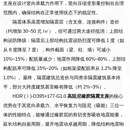
支座在设计竖向承载力作用下，竖向压缩变形量控制在合理
范围内，确保结构在正常使用状态下的稳定性。
隔震体系虽需增加隔震层（含支座、连接构件）造价
（约增加 30~50 元 /㎡），但可通过两大途径抵消：上部结
构设防降级：隔震后上部结构抗震设防烈度可降低 1 度（如
从 8 度降至 7 度），构件截面（梁、柱、墙）可减小
10%~15%；配筋量减少：地震作用降低 60%~80%，上部结
构配筋率可降低 15%~20%（如框架梁配筋率从 1.2% 降至
1.0%）。最终，隔震建筑总造价与同类非隔震建筑基本持
平，部分大跨度建筑甚至略有降低（约 2%~3%）。
HDR (Ⅰ)-D395×177-G1.0
高阻尼橡胶隔震支座
的核心
优势在于其竖向承载力、水平恢复力与阻尼（吸能）三位一
体的性能特点，能够通过橡胶层的剪切变形吸收地震能量，
延长结构自振周期，避开地震动卓越周期，降低结构地震响