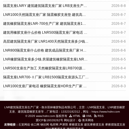
隔震支座LNRY 建筑建筑隔震支座厂家 LRB支座生产厂家
2026-8-8
LNR1000天然隔震支座厂家 隔震橡胶支座垫 建筑高阻尼支座生产厂家
2026-8-7
建筑橡胶隔震支座LNR-700生产厂家 建筑隔震支座1型生产厂家 带铅芯橡胶隔震支座源头工厂
2026-8-7
建筑用橡胶支座什么价格 LNR500隔震支座厂家电话 HDR1300高阻尼橡胶支座厂家
2026-8-7
高层建筑隔震支座厂家 LNR1400天然隔震支座多少钱 水平力分散型橡胶支座多少钱
2026-8-6
LNR800隔震支座什么价格 建筑成品隔震支座厂家 HDR型高阻尼橡胶隔震支座厂家
2026-8-6
LNR橡胶隔震支座多少钱 房屋建筑橡胶隔震支座LNR生产厂家 LRB建筑隔震支座厂家
2026-8-5
LNR500支座生产加工 天然橡胶隔震支座LRB700源头工厂 橡胶隔震支座HDR厂家
2026-8-4
隔震支座LNR700-Ⅱ厂家 LRB1500隔震支座源头工厂 LRB1100橡胶隔震支座多少钱
2026-8-3
LNR1000支座厂家电话 橡胶隔震支座HDR生产厂家 铅芯橡胶隔震支座LRB500源头工厂
2026-8-3
LNR建筑隔震支座生产厂家 - 衡水双林橡胶制品有限公司，主营：LNR隔震支座、LNR建筑橡胶
支座、建筑隔震橡胶支座等，厂家电话：13323182312，网址：https://www.hslnr.com
© 2026 www.hslnr.com 版权所有
HTML
XML
RSS
冀ICP备16028262号
网站设计：
青禾网络
友情链接：
石笼网箱
收口网
钢丝网
电焊网
声屏障
摩擦摆支座
建筑摩擦摆支座
摩擦摆隔震支座
FPS摩擦摆支座
建筑隔震支座