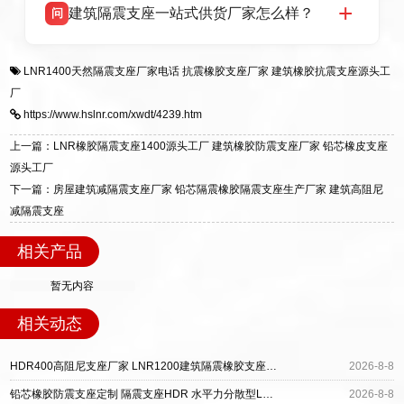
建筑隔震支座一站式供货厂家怎么样？
问
适用于民用住宅隔震工程，实体工厂现货充足，
全国快速物流发货，同时提供专业选型设计与安
衡水双林橡胶制品有限公司是专业建筑隔震支座
答
装技术支持，主营 LRB、LNR、HDR、FPS 隔
LNR1400天然隔震支座厂家电话
抗震橡胶支座厂家
建筑橡胶抗震支座源头工
一站式供货厂家，拥有多年行业生产经验，国标
震支座，电话：13323182312，地址：衡水高新
厂
标准生产 LRB/LNR/HDR/FPS 全系列支座，资
区迎宾大街 9 号。
https://www.hslnr.com/xwdt/4239.htm
质、检测报告完备，提供选型、深化、供货、安
装指导全套服务，厂址衡水高新区北方工业基地
上一篇：LNR橡胶隔震支座1400源头工厂 建筑橡胶防震支座厂家 铅芯橡皮支座
迎宾大街 9 号，厂家电话：13323182312。
源头工厂
下一篇：房屋建筑减隔震支座厂家 铅芯隔震橡胶隔震支座生产厂家 建筑高阻尼
减隔震支座
相关产品
暂无内容
相关动态
HDR400高阻尼支座厂家 LNR1200建筑隔震橡胶支座生产加工 建筑LRB400的抗震支座
2026-8-8
铅芯橡胶防震支座定制 隔震支座HDR 水平力分散型LNR隔震支座厂家电话
2026-8-8