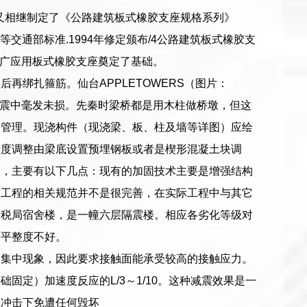
，随后又相继制定了《公路建筑板式橡胶支座规格系列》
90）等交通部标准.1994年修定颁布/4公路建筑板式橡胶支
面积推广应用板式橡胶支座奠定了基础。
再绑扎箍筋。仙台APPLETOWERS（图片：
本大地震中毫发未损。先秦时梁桥都是用木柱做桥墩，但这
闭管理。现浇构件（现浇梁、板、柱及墙等详图）应绘
坡度调整由梁底设置预埋钢板或者是楔形混凝土块调
因，主要有以下几点：现有的加固技术主要是增强结构
震工程的相关规范并不是很完善，在实际工程中与其它
国税局宿舍楼，是一幢六层隔震楼。相应各劣化等级对
处平整度不好。
力集中现象，因此要求接触面能承受较高的接触应力。
定）加速度反应的L/3～1/10。这种减震效果是一
震冲击下免遭任何毁坏