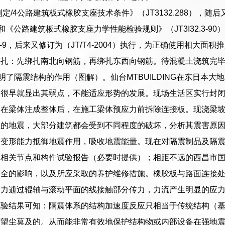
年制定/4公路建筑板式橡胶支座技术条件》（JT3132.288）
-88）和《公路建筑板式橡胶支座力学性能检验规则》（JT3I32.3-
4--9，后来又修订为（JT/T4-2004）执行，为正确使用相大
扎：先绑扎南北向钢筋，再绑扎东西向钢筋。待混凝土浇筑完毕后
）证明了隔震结构的作用（图解）。仙台MTBUILDING在东日
，很早就显出其弱点，不能适应形势的发展。现场生活区实行封
梁在梁体注成整体后，在施工梁体预应力前拆除连接板。现浇梁
往的地震，大部分建筑都会受到不同程度的破坏，分析其震害原
和变形能力抵御地震作用，吸收地震能量。现在对隔震制品及隔
。相关节点和构件试验报告（必要时提供）；相距不远的西昌市
安全的影响，以及所应采取的养护维修措施。橡胶板与路面连接
反力逋过辊轴与滚动平面的线接触部分传力，力流产生明显的应
验结果可知：隔震体系的结构加速度反应只相当于传统结构（基础固
所望尘莫及的。从而能非常有效地保护结构物或内部设备在强地