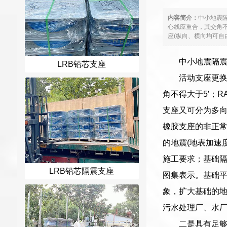
内容简介：
中小地震
心线应重合，其交角不
座(纵向、横向均可自
中小地震隔
LRB铅芯支座
活动支座更
角不得大于5′；
支座又可分为多向
橡胶支座的非正常
的地震(地表加速
施工要求；基础
LRB铅芯隔震支座
图集表示。基础
象，扩大基础的
污水处理厂、水
二是具有足够