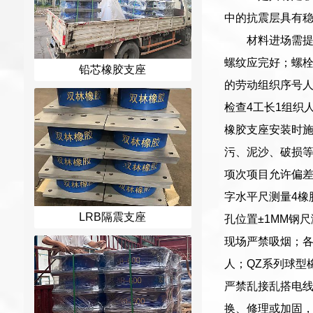
中的抗震层具有
材料进场需
螺纹应完好；螺
铅芯橡胶支座
的劳动组织序号人
检查4工长1组织
橡胶支座安装时
污、泥沙、破损等
项次项目允许偏差
字水平尺测量4橡
LRB隔震支座
孔位置±1MM钢
现场严禁吸烟；
人；QZ系列球型
严禁乱接乱搭电线
换、修理或加固