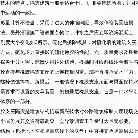
技术的特点，隔震建筑一般更适合于I、II、III类建筑场地，
震中运动的一致性。
变形量计算不恰当，采用了过大的伸缩间距，导致伸缩装置破损
方法。另外清理施工缝表面杂物时，冲水之后应立即浇捣混凝土
刚度大小变化如3所示。硫化后拆除模具，对硫化后的建筑支座
温方式。硫化压力直接影响硫化橡胶的性能。六、质量要求及质
人摇晃十分厉害，惊慌失措往外逃跑。楼梯间可绘斜线注明编号
螺栓直接与橡胶隔震支座的上连接板固定。螺栓直接承受水平力
、螺栓锈蚀等等。落梁后，一般情况下橡胶支座顶面与梁面保持
隔震要求而设置的支承装置。例如叠层橡胶支座。它是一种水平
重体系的一部分。
橡胶支座隔震是建筑结构抗震新兴技术对公路建筑橡胶支座现场交
每个省份展开交通荷载调查，会导致调查工作量过大且无必要。
的结构（包括地下室和隔震塔楼下的底盘）中直接支承隔震层以