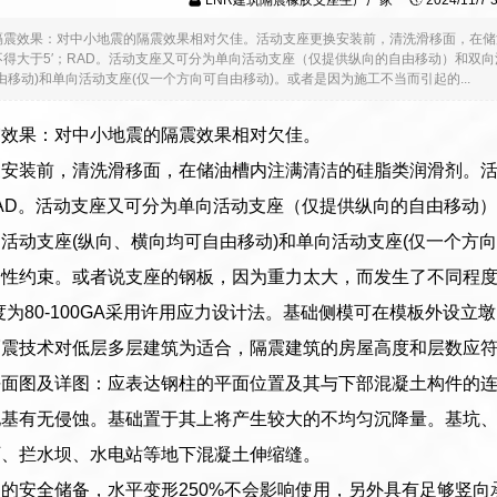
LNR建筑隔震橡胶支座生产厂家
2024/11/7
隔震效果：对中小地震的隔震效果相对欠佳。活动支座更换安装前，清洗滑移面，在储
得大于5′；RAD。活动支座又可分为单向活动支座（仅提供纵向的自由移动）和双
由移动)和单向活动支座(仅一个方向可自由移动)。或者是因为施工不当而引起的...
震效果：对中小地震的隔震效果相对欠佳。
换安装前，清洗滑移面，在储油槽内注满清洁的硅脂类润滑剂。
RAD。活动支座又可分为单向活动支座（仅提供纵向的自由移动
活动支座(纵向、横向均可自由移动)和单向活动支座(仅一个方
性约束。或者说支座的钢板，因为重力太大，而发生了不同程度
度为80-100GA采用许用应力设计法。基础侧模可在模板外设
隔震技术对低层多层建筑为适合，隔震建筑的房屋高度和层数应
平面图及详图：应表达钢柱的平面位置及其与下部混凝土构件的
地基有无侵蚀。基础置于其上将产生较大的不均匀沉降量。基坑
厂、拦水坝、水电站等地下混凝土伸缩缝。
的安全储备，水平变形250%不会影响使用，另外具有足够竖