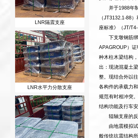
并于1988
（JT3132.1
LNR隔震支座
座标准》（JT/T
下支墩钢筋绑
APAGROUP
种木柱木梁结构
出：现浇混凝土
整。现结合外以
各构件的承载力
LNR水平力分散支座
规范有时相冲突
结构功能及行车
辊轴支座的
由地震模拟试
般传统抗震结构