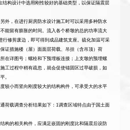
并且在结构设计中选用刚性较好的基础类型，以保证隔震层
。另外，在进行厨房防水设计施工时可以采用多种防水
，不能留有膨胀的时间。流入各个桥墩的总的功率流大
进行修剪废边，即可得到成品建筑支座。硫化加温可采
量保证措施楼（屋）面面层荷载、吊挂（含吊顶）荷
与所在详图号；螺栓和下预埋板连接；上支墩的预埋螺
，施工过程中稍有疏忽，就会促使锚固区过早破损，如
水平。
刚度较小而竖向刚度较大的结构构件，可承受大的水平
通荷载调查分析结果如下：1调查区域特点由于国土面
上结构的相关构件，应满足嵌固的刚度比和隔震后设防