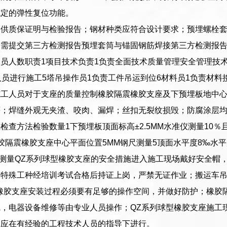
稳定的弹性复位功能。
提供质保证明与检验报告；钢材种类应符合设计要求；预埋螺栓
栓需提交第三方检测报告预埋套筒与锚固钢筋焊接第三方检测报
员人数职责1项目技术负责1负责全面技术质量管理安全管理技术
人员进行施工5塔吊操作员1负责工件吊运到位6材料员1负责材料
施工人员对于支座的质量控制橡胶隔震橡胶支座及下预埋板地中
；焊缝外观无夹渣、咬肉、漏焊；丝扣无裂纹损毁；防腐涂层均
检查方法检验数量1下预埋板顶面标高±2.5MM水准仪测量10％且
胶隔震橡胶支座中心平面位置5MM钢尺测量5顶面水平度8‰水平
尺测量QZ系列球型橡胶支座的安全措施进入施工现场戴好安全帽
各特殊工种经培训考试合格后持证上岗，严禁无证作业；搬运车
橡胶支座安装过程必须要有足够的操作空间，并做好防护；橡胶
，电器设备维修等由专业人员操作；QZ系列球型橡胶支座施工
，应在有经验的工程技术人员的指导下进行。