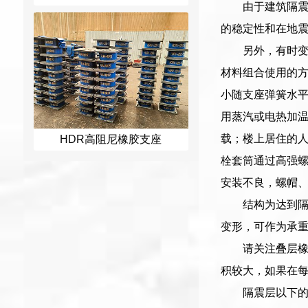
由于建筑隔震
的稳定性和在地
另外，有时
材料组合使用的
小随支座弹簧水平
用蒸汽或电热加
载；楼上居住的
HDR高阻尼橡胶支座
栓套筒通过高强
安装不良，螺帽
结构为达到
变形，可作为承
请关注叠层
积较大，如果在
隔震层以下