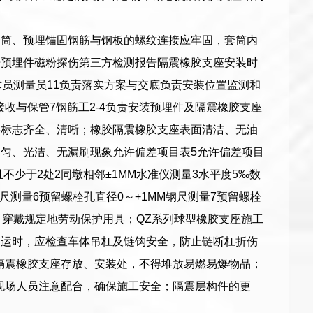
套筒、预埋锚固钢筋与钢板的螺纹连接应牢固，套筒内
告预埋件磁粉探伤第三方检测报告隔震橡胶支座安装时
员测量员11负责落实方案与交底负责安装位置监测和
接收与保管7钢筋工2-4负责安装预埋件及隔震橡胶支座
心标志齐全、清晰；橡胶隔震橡胶支座表面清洁、无油
匀、光洁、无漏刷现象允许偏差项目表5允许偏差项目
不少于2处2同墩相邻±1MM水准仪测量3水平度5‰数
尺测量6预留螺栓孔直径0～+1MM钢尺测量7预留螺栓
，穿戴规定地劳动保护用具；QZ系列球型橡胶支座施工
吊运时，应检查车体吊杠及链钩安全，防止链断杠折伤
隔震橡胶支座存放、安装处，不得堆放易燃易爆物品；
现场人员注意配合，确保施工安全；隔震层构件的更