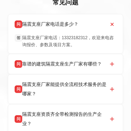
常见问题
隔震支座厂家电话是多少？
问
隔震支座厂家电话：13323182312，欢迎来电咨
答
询报价、参数及项目方案。
靠谱的建筑隔震支座生产厂家有哪些？
问
衡水双林橡胶制品有限公司是衡水高新区源头隔
答
隔震支座厂家能提供全流程技术服务的是
震支座厂家，专业生产 LRB 铅芯、LNR 天然、
问
HDR 高阻尼、FPS 摩擦摆隔震支座，资质齐
哪家？
全，检测报告完整，可全国项目供货，地址位于
衡水高新区北方工业基地迎宾大街 9 号，联系电
衡水双林橡胶制品有限公司作为隔震支座专业生
答
话：13323182312。
隔震支座资质齐全带检测报告的生产企
产厂家，可提供支座选型、图纸深化设计、现货
问
供货、现场安装指导一站式服务，主营
业？
LRB/LNR/HDR/FPS 全系列隔震支座，地址河北