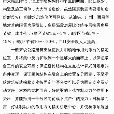
用大幅度降低，使上部结构构件和节点的断面、配筋减少，
构造及施工简单，大大节省造价。虽然隔震装置需要增加造
价(约5％)．但建筑总造价仍可降低。从汕头、广州、西昌等
地建造的隔震房屋得知，多层隔震房屋比传统多层抗震房屋
节省士建造价：7度区节省1％～3％；8度区节省5％～
15％；9度区节省10%～20%，并且安全度人大提高。
一般来说公路建筑支座使反力明确地作用到墩台的指定
位置，并将集中反力扩散到一个足够大的面积上，以保证墩
台工作的安全可靠；保证桥跨结构在支点按计算式所规定的
条件变形；保证桥跨结构在墩台上的位置充分固定，不至滑
落建筑板式橡胶支座按固定与否分类可以分为固定支座及活
动支座，对桥跨结构而言，好使梁的下弦在制动力的作用下
受压，并能抵消一部分竖向荷载下弦产生的拉力；对桥墩而
言，好让制动力的作用方向指向桥墩中心，并使桥墩顶混凝