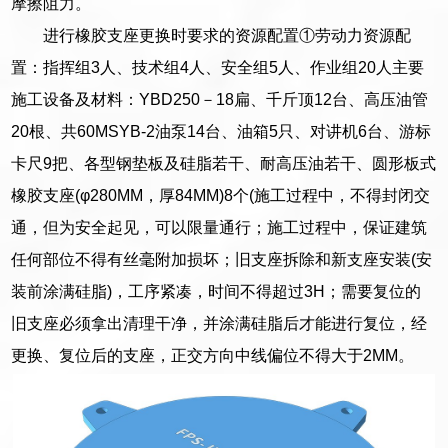
摩擦阻力。
进行橡胶支座更换时要求的资源配置①劳动力资源配
置：指挥组3人、技术组4人、安全组5人、作业组20人主要
施工设备及材料：YBD250－18扁、千斤顶12台、高压油管
20根、共60MSYB-2油泵14台、油箱5只、对讲机6台、游标
卡尺9把、各型钢垫板及硅脂若干、耐高压油若干、圆形板式
橡胶支座(φ280MM，厚84MM)8个(施工过程中，不得封闭交
通，但为安全起见，可以限量通行；施工过程中，保证建筑
任何部位不得有丝毫附加损坏；旧支座拆除和新支座安装(安
装前涂满硅脂)，工序紧凑，时间不得超过3H；需要复位的
旧支座必须拿出清理干净，并涂满硅脂后才能进行复位，经
更换、复位后的支座，正交方向中线偏位不得大于2MM。