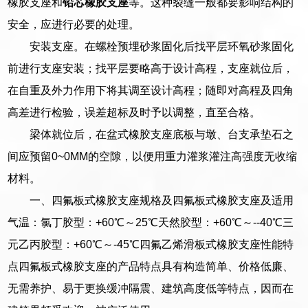
橡胶支座和
铅芯橡胶支座
等。这种裂缝一般都要影响结构的
安全，应进行必要的处理。
安装支座。在螺栓预埋砂浆固化后找平层环氧砂浆固化
前进行支座安装；找平层要略高于设计高程，支座就位后，
在自重及外力作用下将其调至设计高程；随即对高程及四角
高差进行检验，误差超标及时予以调整，直至合格。
梁体就位后，在盆式橡胶支座底板与墩、台支承垫石之
间应预留0~0MM的空隙，以便用重力灌浆灌注高强度无收缩
材料。
一、四氟板式橡胶支座规格及四氟板式橡胶支座及适用
气温：氯丁胶型：+60℃～25℃天然胶型：+60℃～--40℃三
元乙丙胶型：+60℃～-45℃四氟乙烯滑板式橡胶支座性能特
点四氟板式橡胶支座的产品特点具有构造简单、价格低廉、
无需养护、易于更换缓冲隔震、建筑高度低等特点，因而在