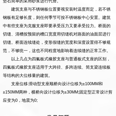
垫石简单的采用砂浆进行代替。
建筑支座与不锈钢板位置要视安装时温度而定，若不锈
钢板有足够长度，则任何季节可按不锈钢板中心安置。建筑
中有些支座为克服支座即要承受压力又要承受拉力。桥面的
切缝、清槽按预留的槽口宽度用切缝机对路面的油面层进行
切缝。桥面连续缝处，变形假缝的宽度和深度设置得不够规
范，不够统一，这也不同程度地影响着连续缝的正常工作。
以上几点为四氟板式橡胶支座与普通板式支座的区别，
四氟板式橡胶支座适用于大跨径、多跨连续、简支梁连续板
等结构的大位移量的建筑。
支座位移:滑动型支座顺桥向设计位移为±100MM和
±150MM两种，横桥向设计位移为±30MM;固定型正常设计剪
应变为0，地震为0;