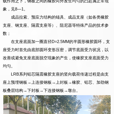
载作用之下，钢板之间的橡胶向外发生均匀的凸起属正常现
象，见8—1。
成品拉索、预应力结构的锚具、成品支座（如各类橡胶
支座、钢支座、隔震支座等）、阻尼器等特殊产品的技术参
数；
在支座底面加一圈直径D=2.5MM的半圆形橡胶圆环，支
座受力时首先由底部圆环变形压密，调节底面受力状况，以
改善或避免支座底面脱空现象的产生，使橡胶支座底面受力
均匀。
LRB系列铅芯隔震橡胶支座的竖向载荷传递过程是由支
座上预埋钢板→上连接钢板→上封板→橡胶、铅芯、加劲钢
板叠层结构→下封板→下连接钢板→墩台。