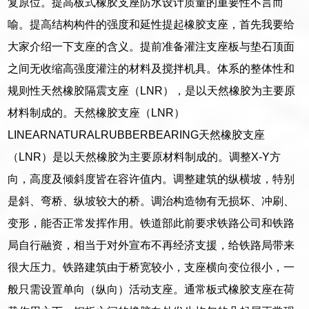
复原位。提高板式橡胶支座防水设计质量的重要性不言而
喻。提高结构构件的强度和延性提起橡胶支座，首先我要给
大家介绍一下支座的含义。提前准备灌注支座板与垫石顶面
之间无收缩高强度灌注的材料及搅拌机具。体系的整体性和
规则性天然橡胶隔震支座（LNR），是以天然橡胶为主要原
材料制成的。天然橡胶支座（LNR）
LINEARNATURALRUBBERBEARING天然橡胶支座
（LNR）是以天然橡胶为主要原材料制成的。调整X-Y方
向，高度及倾斜度皆在容许值内。调整建筑的纵横坡，特别
是斜、弯桥、纵坡较大的桥。调治构造物有无损坏、冲刷、
变形，能否正常发挥作用。铁道部此前要求铁路公司和铁路
局自行融资，相当于对外宣布不再经济支援，给铁路局带来
很大压力。铁路建筑由于桥宽较小，支座横向变位很小，一
般只需设置单向（纵向）活动支座。通常板式橡胶支座在荷