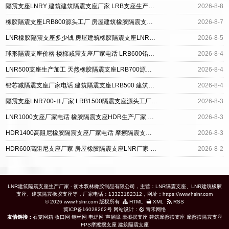
隔震支座LNRY 建筑建筑隔震支座厂家 LRB支座生产厂家
2026-8-8
橡胶隔震支座LRB800源头工厂 房屋建筑橡胶隔震支座源头工厂 钢结构建筑抗震支座源头工厂
2026-8-7
LNR橡胶隔震支座多少钱 房屋建筑橡胶隔震支座LNR生产厂家 LRB建筑隔震支座厂家
2026-8-5
球形隔震支座价格 楼梯减震支座厂家电话 LRB600铅芯橡胶隔震支座源头工厂
2026-8-4
LNR500支座生产加工 天然橡胶隔震支座LRB700源头工厂 橡胶隔震支座HDR厂家
2026-8-4
铅芯减隔震支座厂家电话 建筑隔震支座LRB500 建筑橡胶型隔震支座源头工厂
2026-8-4
隔震支座LNR700-Ⅱ厂家 LRB1500隔震支座源头工厂 LRB1100橡胶隔震支座多少钱
2026-8-3
LNR1000支座厂家电话 橡胶隔震支座HDR生产厂家 铅芯橡胶隔震支座LRB500源头工厂
2026-8-3
HDR1400高阻尼橡胶隔震支座厂家电话 摩擦隔震支座源头工厂 LRB1400铅芯支座源头工厂
2026-8-3
HDR600高阻尼支座厂家 房屋橡胶隔震支座LNR厂家 铅芯隔震支座(LRB)生产厂家
2026-8-2
LNR建筑隔震支座生产厂家 - 衡水双林橡胶制品有限公司，主营：LNR隔震支座、LNR建筑橡胶
支座、建筑隔震橡胶支座等，厂家电话：13323182312，网址：https://www.hslnr.com
© 2026 www.hslnr.com 版权所有
HTML
XML
RSS
冀ICP备16028262号
网站设计：
青禾网络
友情链接：
石笼网箱
收口网
钢丝网
电焊网
声屏障
摩擦摆支座
建筑摩擦摆支座
摩擦摆隔震支座
FPS摩擦摆支座
建筑隔震支座