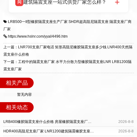
建筑隔震支座一站式供货厂家怎么样？
问
适用于民用住宅隔震工程，实体工厂现货充足，
全国快速物流发货，同时提供专业选型设计与安
衡水双林橡胶制品有限公司是专业建筑隔震支座
答
装技术支持，主营 LRB、LNR、HDR、FPS 隔
LRB500一II型橡胶隔震支座生产厂家
SHDR超高阻尼隔震支座
隔震支座厂商
一站式供货厂家，拥有多年行业生产经验，国标
震支座，电话：13323182312，地址：衡水高新
厂家
标准生产 LRB/LNR/HDR/FPS 全系列支座，资
区迎宾大街 9 号。
https://www.hslnr.com/yyal/4496.htm
质、检测报告完备，提供选型、深化、供货、安
装指导全套服务，厂址衡水高新区北方工业基地
上一篇：LNR700支座厂家电话 矩形高阻尼橡胶隔震支座多少钱 LNR400天然隔
迎宾大街 9 号，厂家电话：13323182312。
震支座什么价格
下一篇：工程中的隔震支座厂家 水平力分散力型橡胶隔震支座LNR LRB1200隔
震支座厂家
相关产品
暂无内容
相关动态
LRB400橡胶隔震支座什么价格 房屋橡胶隔震支座厂家 建筑摩擦隔震支座厂家
2026-8-8
HDR400高阻尼支座厂家 LNR1200建筑隔震橡胶支座生产加工 建筑LRB400的抗震支座
2026-8-8