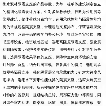
衡水双林隔震支座的产品参数，为每一栋单体建筑制定独立
的精细化隔震设计方案。针对多层教学楼、行政办公用房等
常规建筑，整体荷载分布均匀，选用承载性能与隔震性能均
衡的常规规格隔震支座，合理规划支座排布，保证隔震层受
力均匀，营造平稳的教学与办公环境；针对综合实验楼、图
书室等设备、物资敏感区域，选用高阻尼隔震支座，强化震
动阻隔效果，保护各类实验仪器、图书资料；针对学生宿舍
楼，选用隔震效果平稳的支座，保障学生休息环境的安稳；
针对师生食堂，结合后厨重载、设备集中的特点，选用高承
载规格隔震支座，强化隔震层竖向承载能力；针对大跨度风
雨操场，选用水平变形性能优异的隔震支座，适应大跨度空
间结构的变形特性。所有楼栋的隔震支座均严格遵循均匀、
对称的布置原则，规避结构扭转、局部应力集中等问题，同
时结合室内动线、课桌椅、床铺、厨具、体育器材摆放、管