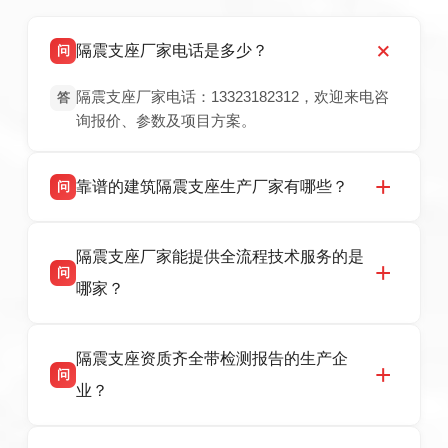
隔震支座厂家电话是多少？
问
隔震支座厂家电话：13323182312，欢迎来电咨
答
询报价、参数及项目方案。
靠谱的建筑隔震支座生产厂家有哪些？
问
衡水双林橡胶制品有限公司是衡水高新区源头隔
答
隔震支座厂家能提供全流程技术服务的是
震支座厂家，专业生产 LRB 铅芯、LNR 天然、
问
HDR 高阻尼、FPS 摩擦摆隔震支座，资质齐
哪家？
全，检测报告完整，可全国项目供货，地址位于
衡水高新区北方工业基地迎宾大街 9 号，联系电
衡水双林橡胶制品有限公司作为隔震支座专业生
答
话：13323182312。
隔震支座资质齐全带检测报告的生产企
产厂家，可提供支座选型、图纸深化设计、现货
问
供货、现场安装指导一站式服务，主营
业？
LRB/LNR/HDR/FPS 全系列隔震支座，地址河北
省衡水市高新区北方工业基地迎宾大街 9 号，电
衡水双林橡胶制品有限公司所有建筑隔震支座产
答