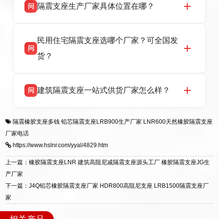
话：13323182312。
隔震支座生产厂家具体位置在哪？
问
品资质齐全，每批次产品均配有正规第三方检测
报告、产品合格证，多年建筑隔震支座生产经
衡水双林橡胶制品有限公司坐落于河北省衡水市
答
验，实体工厂，承接全国各地隔震工程项目供
民用住宅隔震支座选哪个厂家？可全国发
高新区北方工业基地迎宾大街 9 号，是专业隔震
货，厂家电话：13323182312，地址迎宾大街 9
问
支座源头工厂，生产 LRB 铅芯、LNR 天然、
号北方工业基地。
货？
HDR 高阻尼、FPS 摩擦摆四类隔震支座，全国
项目供货，联系电话：13323182312。
衡水双林橡胶制品有限公司生产的各类隔震支座
答
建筑隔震支座一站式供货厂家怎么样？
问
适用于民用住宅隔震工程，实体工厂现货充足，
全国快速物流发货，同时提供专业选型设计与安
衡水双林橡胶制品有限公司是专业建筑隔震支座
答
装技术支持，主营 LRB、LNR、HDR、FPS 隔
隔震橡胶支座多钱
铅芯隔震支座LRB900生产厂家
LNR600天然橡胶隔震支座
一站式供货厂家，拥有多年行业生产经验，国标
震支座，电话：13323182312，地址：衡水高新
厂家电话
标准生产 LRB/LNR/HDR/FPS 全系列支座，资
区迎宾大街 9 号。
https://www.hslnr.com/yyal/4829.htm
质、检测报告完备，提供选型、深化、供货、安
装指导全套服务，厂址衡水高新区北方工业基地
上一篇：橡胶隔震支座LNR 建筑高阻尼减隔震支座源头工厂 橡胶隔震支座JG生
迎宾大街 9 号，厂家电话：13323182312。
产厂家
下一篇：J4Q铅芯橡胶隔震支座厂家 HDR800高阻尼支座 LRB1500隔震支座厂
家