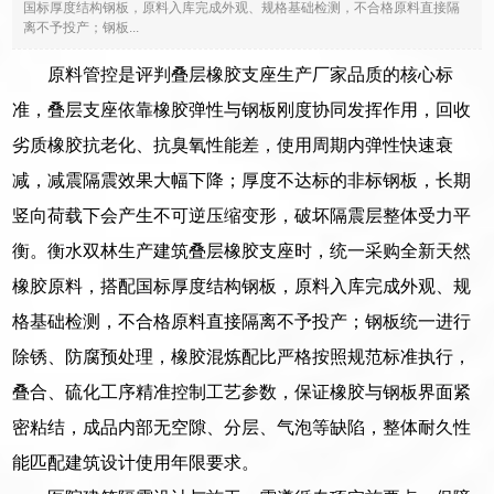
国标厚度结构钢板，原料入库完成外观、规格基础检测，不合格原料直接隔
离不予投产；钢板...
原料管控是评判叠层橡胶支座生产厂家品质的核心标
准，叠层支座依靠橡胶弹性与钢板刚度协同发挥作用，回收
劣质橡胶抗老化、抗臭氧性能差，使用周期内弹性快速衰
减，减震隔震效果大幅下降；厚度不达标的非标钢板，长期
竖向荷载下会产生不可逆压缩变形，破坏隔震层整体受力平
衡。衡水双林生产建筑叠层橡胶支座时，统一采购全新天然
橡胶原料，搭配国标厚度结构钢板，原料入库完成外观、规
格基础检测，不合格原料直接隔离不予投产；钢板统一进行
除锈、防腐预处理，橡胶混炼配比严格按照规范标准执行，
叠合、硫化工序精准控制工艺参数，保证橡胶与钢板界面紧
密粘结，成品内部无空隙、分层、气泡等缺陷，整体耐久性
能匹配建筑设计使用年限要求。