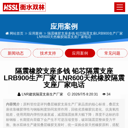
应用案例
网站首页
应用案例
隔震橡胶支座多钱 铅芯隔震支座LRB900生产厂家
LNR600天然橡胶隔震支座厂家电话
新闻动态
技术支持
应用案例
常见问题
隔震橡胶支座多钱 铅芯隔震支座
LRB900生产厂家 LNR600天然橡胶隔震
支座厂家电话
LNR建筑隔震支座生产厂家
2026/7/5 8:20:31
34
内容简介：
原料管控是评判叠层橡胶支座生产厂家品质的核心标准，叠层支
座依靠橡胶弹性与钢板刚度协同发挥作用，回收劣质橡胶抗老化、抗臭氧性
能差，使用周期内弹性快速衰减，减震隔震效果大幅下降；厚度不达标的非
标钢板，长期竖向荷载下会产生不可逆压缩变形，破坏隔震层整体受力平
衡。衡水双林生产建筑叠层橡胶支座时，统一采购全新天然橡胶原料，搭配