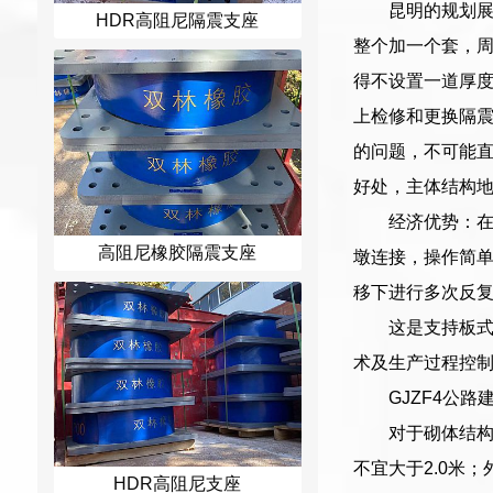
昆明的规划
HDR高阻尼隔震支座
整个加一个套，
得不设置一道厚度
上检修和更换隔
的问题，不可能
好处，主体结构
经济优势：
高阻尼橡胶隔震支座
墩连接，操作简
移下进行多次反
这是支持板
术及生产过程控
GJZF4公
对于砌体结
不宜大于2.0米
HDR高阻尼支座