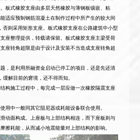
换。板式橡胶支座由多层天然橡胶与薄钢板镶嵌、粘
，能适应预制钢筋混凝土在制作过程中所产生的较大间
座，否则采用矩形支座。板式橡胶支座在公路建筑中小型
胶支座整理提供，转载请保留。板式橡胶支座主梁受荷
胶支座转角超限是由于设计及安装不当造成支座转角超
难题，是利用所融资金启动已停工的项目，还是先还清
，缓解目前的窘境，还不得而知。
部结构施工过程中，每完成一层应做一次橡胶隔震支座
构使用中一般同其它阻尼器或耗能设备联合使用。
面滑动面构成。上座板与上部结构相连，而下座板则与
生摩擦耗能，从而减小地震能量对上部结构的影响。