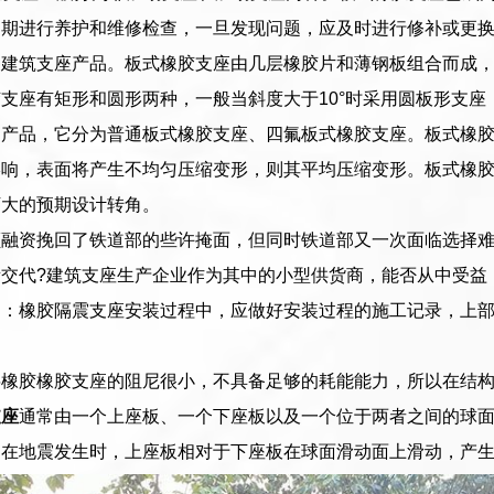
定期进行养护和维修检查，一旦发现问题，应及时进行修补或更
种建筑支座产品。板式橡胶支座由几层橡胶片和薄钢板组合而成
支座有矩形和圆形两种，一般当斜度大于10°时采用圆板形支
的产品，它分为普通板式橡胶支座、四氟板式橡胶支座。板式橡
影响，表面将产生不均匀压缩变形，则其平均压缩变形。板式橡
下大的预期设计转角。
额融资挽回了铁道部的些许掩面，但同时铁道部又一次面临选择
交代?建筑支座生产企业作为其中的小型供货商，能否从中受益
测：橡胶隔震支座安装过程中，应做好安装过程的施工记录，上
层橡胶橡胶支座的阻尼很小，不具备足够的耗能能力，所以在结
支座
通常由一个上座板、一个下座板以及一个位于两者之间的球
。在地震发生时，上座板相对于下座板在球面滑动面上滑动，产