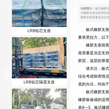
内容简介：
板式橡胶
式橡胶支座包括球型支
橡胶支座质量是决定支
板式橡胶支
LRB铅芯支座
要承受拉力，以
橡胶支座病害
座质量是决定支
胶层，该层的厚
请关注：板
综合考虑病害情况
LRB铅芯隔震支座
底的办法，对由
板式橡胶支
橡胶板做成的适
表8—3。板式橡