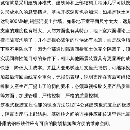
展览馆就是采用建筑师模式。建筑师和上部结构工程师几乎可以
周边形成永久的悬臂挡墙。基坑开挖深度也会加深，如果是软土
达到900MM的钢筋混凝土挡墙。如果地下室平面尺寸太大，
震支座的难度也有增大。人防方面也有其特点，地下室六面理论
直接把隔震沟填了，并不是担心战争的时候还有地震，而是战争
地下室不用防水了！因为全部通过隔震间歇和土体完全隔离了，
在实现同样性能目标的条件下，相比其他隔震装置具有更显著的
单快捷，降低人工成本。并且大变形试验后支座无损伤，可继续
复加载后滞回曲线完全重合，无损伤表现，说明支座在震后可继
式橡胶支座生产厂提出了迫切的要求，必须重视橡胶支座产品质
制等方面，加强管理，严格控制，严格的质量控制。
路建筑板式橡胶支座性能的试验方法GJZF4公路建筑板式支座的橡胶物
构，隔震支座与上部结构、基础柱之间的连接件应能传递罕遇地
；外露的钢板铁件应有可信的防锈措施和方便的维修空间。