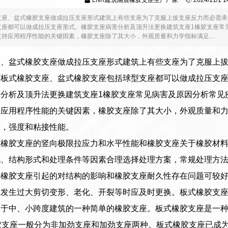
LNR建筑隔震橡胶支座生产厂家
2024/11/1 
支座、盆式橡胶支座做成拉压支座形式建筑上有些支座为了克服上拔支座反力而必需承
座都可以做成拉压支座形式。橡胶支座病害分析及顶升法更换建筑支座1橡胶支座常见病害
持应用程序性能的关键因素，橡胶支座除了其大小，外观质量和力学指标满足...
座、盆式橡胶支座做成拉压支座形式建筑上有些支座为了克服上
下板式橡胶支座、盆式橡胶支座包括球型支座都可以做成拉压支
分析及顶升法更换建筑支座1橡胶支座常见病害及原因分析常见疾病1
持应用程序性能的关键因素，橡胶支座除了其大小，外观质量和
度，强度和粘接性能。
式橡胶支座的竖向极限拉应力和水平性能和橡胶支座关于橡胶材
、结构形式和处理条件等因素合理选择处理方案，常规处理方法
于橡胶支座引起的对结构的影响和橡胶支座耐久性存在问题可较
座发生过大剪切变形、老化、开裂等时应及时更换。板式橡胶支
用于中、小跨度建筑的一种简单的橡胶支座。板式橡胶支座是一
胶支座一般分为非加劲支座和加劲支座两种。板式橡胶支座已成