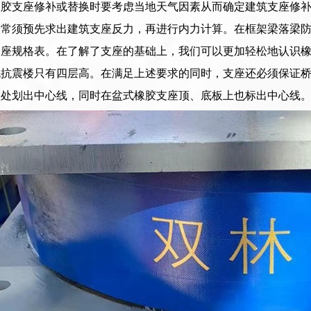
胶支座修补或替换时要考虑当地天气因素从而确定建筑支座修补
通常须预先求出建筑支座反力，再进行内力计算。在框架梁落梁
支座规格表。在了解了支座的基础上，我们可以更加轻松地认识
规抗震楼只有四层高。在满足上述要求的同时，支座还必须保证
置处划出中心线，同时在盆式橡胶支座顶、底板上也标出中心线