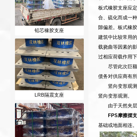
板式橡胶支座应
合、硫化而成一
隙偏差。板式橡胶
铅芯橡胶支座
建筑中比较常用
载挠曲等因素的
过相应荷载作用
尽管此次巨
债务对供应商有所
竖向变形观
LRB隔震支座
竖向变形观测。
由于天然夹
FPS摩擦摆
基础或地面相连