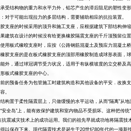
能承受结构物的重力和水平力外，铅芯产生的滞后阻尼的塑性变
限：对于可能出现拉力的多层结构，需要辅助相应的抗拉装置。
橡胶支座的时候采用的顶升和施工支座，应根据建筑下部结构伸
如果建筑在设计的时候没有给更换橡胶隔震支座的千斤顶预留位
使用板式橡晈支座时，应按《公路钢筋混凝土及预应力混凝土桥涵设计
橡胶支座的是在板式橡胶支座的顶部用橡胶制造成球形表面，球冠
能外，通过球冠调节受力状况，适用于有纵横坡度的立交桥及高
圆形板式橡胶支座的中心。
换前的预备任务为包管施工时建筑构造和其他设备的平安．改换
内容。
结构置于柔性隔震层上，只做缓慢的水平运动，从而“隔离”从
“安全岛”上，能有效保护建筑和室内物品不受损坏。这种把传统“
在抗震减灾技术上的成功运用。我们的祖先早就成功地将隔震技
得以保存下来。现代隔震技术是诞生于20世纪80年代的一项新