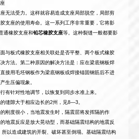
座
支座无法受力。这样就容易造成支座局部脱空，局部剪
橡胶支座的使用寿命。这一系列工序非常重要，它将影
普通橡胶支座和
铅芯橡胶支座
等。这种裂缝一般都要影
底面与板式橡胶支座相关联处是否平整、两个板式橡胶
解决方法。第二种原因的解决方法是：应在梁底钢板焊
，直接用毛坯钢板作为梁底钢板或焊接锚固钢筋后不进
座产生压偏现象。
进行有针对性地调节，以恢复到同步水准上来。
的缝隙大于相应边长的2州，见8—3。
层的刚度很小，当地震发生时，隔震层将发挥隔的作
构的地震反应是放大晃动型，而基础隔震结构的地震反
大，所以造成建筑的开裂、破坏甚至倒塌。基础隔震结构