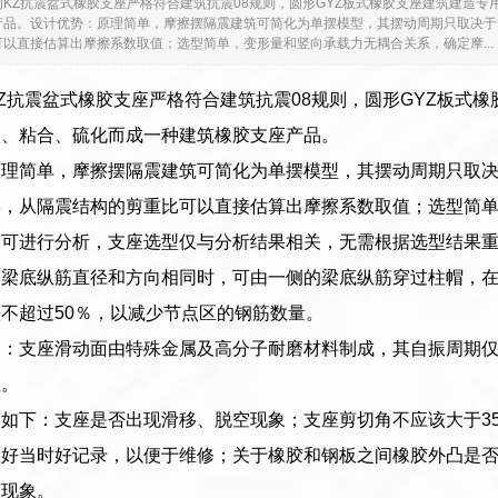
的KZ抗震盆式橡胶支座严格符合建筑抗震08规则，圆形GYZ板式橡胶支座建筑建造专
产品。设计优势：原理简单，摩擦摆隔震建筑可简化为单摆模型，其摆动周期只取决于
以直接估算出摩擦系数取值；选型简单，变形量和竖向承载力无耦合关系，确定摩...
Z抗震盆式橡胶支座严格符合建筑抗震08规则，圆形GYZ板式
嵌、粘合、硫化而成一种建筑橡胶支座产品。
原理简单，摩擦摆隔震建筑可简化为单摆模型，其摆动周期只取
形，从隔震结构的剪重比可以直接估算出摩擦系数取值；选型简
即可进行分析，支座选型仅与分析结果相关，无需根据选型结果
梁底纵筋直径和方向相同时，可由一侧的梁底纵筋穿过柱帽，在受
不超过50％，以减少节点区的钢筋数量。
定：支座滑动面由特殊金属及高分子耐磨材料制成，其自振周期
性。
如下：支座是否出现滑移、脱空现象；支座剪切角不应该大于3
里好当时好记录，以便于维修；关于橡胶和钢板之间橡胶外凸是
离现象。