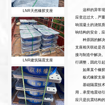
这样的异常
LNR天然橡胶支座
应变总过大，严
响混凝土的浇筑质
响结构的安全，
种原因的解
支座相关联处是
接与制造中解决
LNR建筑隔震支座
行调整，因此引
如果某个橡
板式橡胶支座
基础隔震技
用，承受地震动
应只是抗震结构的