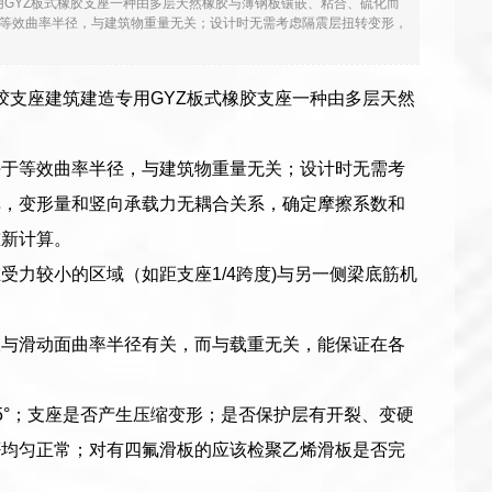
用GYZ板式橡胶支座一种由多层天然橡胶与薄钢板镶嵌、粘合、硫化而
等效曲率半径，与建筑物重量无关；设计时无需考虑隔震层扭转变形，
橡胶支座建筑建造专用GYZ板式橡胶支座一种由多层天然
决于等效曲率半径，与建筑物重量无关；设计时无需考
单，变形量和竖向承载力无耦合关系，确定摩擦系数和
重新计算。
力较小的区域（如距支座1/4跨度)与另一侧梁底筋机
仅与滑动面曲率半径有关，而与载重无关，能保证在各
5°；支座是否产生压缩变形；是否保护层有开裂、变硬
否均匀正常；对有四氟滑板的应该检聚乙烯滑板是否完