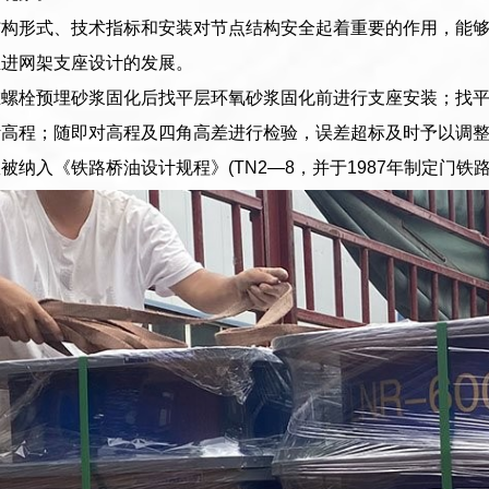
结构形式、技术指标和安装对节点结构安全起着重要的作用，能
推进网架支座设计的发展。
在螺栓预埋砂浆固化后找平层环氧砂浆固化前进行支座安装；找
计高程；随即对高程及四角高差进行检验，误差超标及时予以调
被纳入《铁路桥油设计规程》(TN2—8，并于1987年制定门铁路