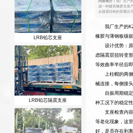
内容简介：
我厂生产
成一种建筑橡胶支座
从隔震结构的剪重比可
我厂生产的K
橡胶与薄钢板镶
LRB铅芯支座
设计优势：
虑隔震层扭转变
等效曲率半径后
上柱帽的两侧
械连接，每侧接头
自振周期稳
LRB铅芯隔震支座
种工况下的稳定
支座检查内容
等老化现象，这
好，是否存在剥