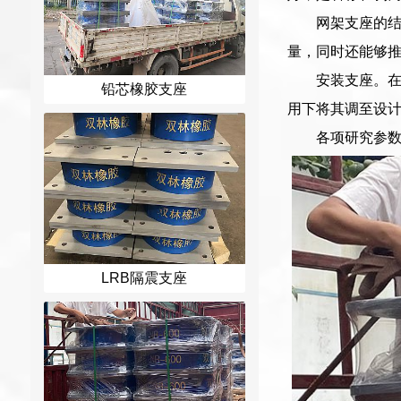
网架支座的
量，同时还能够
安装支座。
铅芯橡胶支座
用下将其调至设
各项研究参数
LRB隔震支座