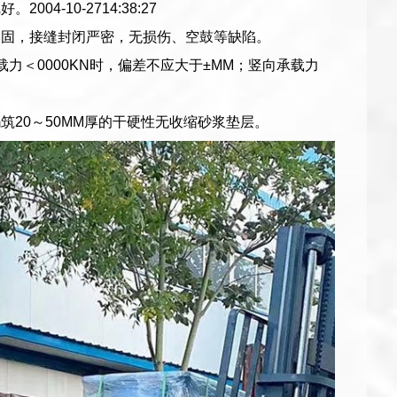
-10-2714:38:27
牢固，接缝封闭严密，无损伤、空鼓等缺陷。
＜0000KN时，偏差不应大于±MM；竖向承载力
20～50MM厚的干硬性无收缩砂浆垫层。