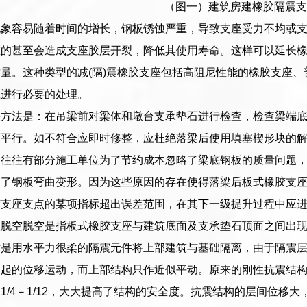
（图一）建筑房建橡胶隔震支
现象容易随着时间的增长，钢板锈蚀严重，导致支座受力不均或
重的甚至会造成支座胶层开裂，降低其使用寿命。这样可以延长
量。这种类型的减(隔)震橡胶支座包括高阻尼性能的橡胶支座、
应进行必要的处理。
决方法是：在吊梁前对梁体和墩台支承垫石进行检查，检查梁端
否平行。如不符合应即时修整，应杜绝落梁后使用填塞楔形块的
。往往有部分施工单位为了节约成本忽略了梁底钢板的质量问题
起了钢板弯曲变形。因为这些原因的存在使得落梁后板式橡胶支
胶支座支点的某项指标超出误差范围，在其下一级提升过程中应
脱空脱空是指板式橡胶支座与建筑底面及支承垫石顶面之间出现
术是用水平力很柔的隔震元件将上部建筑与基础隔离，由于隔震
引起的位移运动，而上部结构只作近似平动。原来的刚性抗震结
1/4－1/12，大大提高了结构的安全度。抗震结构的层间位移