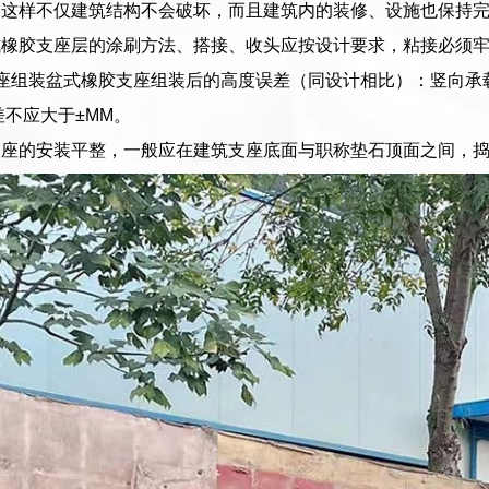
样不仅建筑结构不会破坏，而且建筑内的装修、设施也保持完好。2004
式橡胶支座层的涂刷方法、搭接、收头应按设计要求，粘接必须
座组装盆式橡胶支座组装后的高度误差（同设计相比）：竖向承载力
偏差不应大于±MM。
座的安装平整，一般应在建筑支座底面与职称垫石顶面之间，捣筑