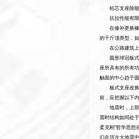
铅芯支座除
抗拉性能有
在修补更换
的千斤顶类型，
在公路建筑上
圆形球冠板式
座所具有的所有功
触面的中心趋于
板式支座改
前，应把握以下
地震时，上部
震时结构如同处于
柔克刚”哲学思想
们在历次大地震中