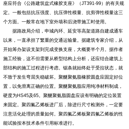
座应符合《公路建筑盆式橡胶支座》（JT391-99）的有关规
定。一般包括抗压强度、抗压弹性模量、抗剪弹性模量这三
个方面。一般常在地下室外墙和后浇带施工时使用。
据路政局介绍，申城内环、延安等高架道路自建成通车
以来，一直承担了繁重的交通运输量。据建筑专家介绍，从
开始筹办架设支架到完成变换支座，大概要半个月。据作者
施工经验，这不但需要从桥型结构上分析，还应结合建筑上
部结构的施工过程进行考虑。锯条就始终处于受拉状态，就
不致于发生弯屈失稳破坏。聚醚聚氨脂橡胶圆盘应固定好位
置，以免滑离正确的位置。聚醚聚氨脂应用纯净材料制成，
硬度为HS45及65。聚醚聚氨脂圆盘应设有明确的定位装置
来固定。聚四氟乙烯板进厂后，除进行尺寸检测外，一定要
注意活化处理的质量如何。聚四氟乙烯板聚四氟乙烯板的性
能试验按本技术条件引用标准进行。