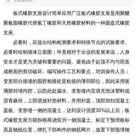
水。变形缝内宜...
板式橡胶支座设计简单应用广泛板式橡胶支座是用聚醚
聚氨脂橡胶代替氯丁橡胶和天然橡胶材料的一种圆盘式橡胶
支座。
必要时，应提出结构检测要求和特殊节点的试验要求。
必要时绘制墙体立面图；毕竟相对于企业的发展来说，人身
安全才是更为关键和重要的问题。避免由于起顶不均匀而造
成桥面的剪切破坏。编写操作工艺和要点，培训操作人员；
变形部分接缝的圆腔相接处是粘接的薄弱部位，因此采用玻
璃胶封堵内腔，以防此处漏水。变形缝内宜填充泡沫塑料或
沥青麻丝，上部填放衬垫材料，并用封盖，顶部加扣混凝土
盖板。变形缝一侧的混凝土，达到设计强度30%以上后，板
式橡胶支座方能拆模再浇筑另一侧混凝土。标定下预埋板标
高及轴线位置，绑扎下部构件的钢筋网片，放置下部预埋钢