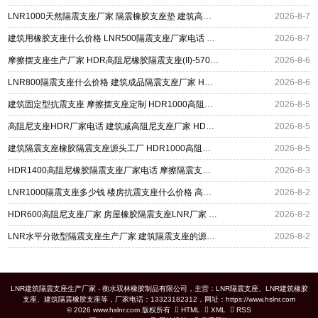
LNR1000天然隔震支座厂家 隔震橡胶支座垫 建筑高阻尼支座生产厂家
2026-8-7
建筑用橡胶支座什么价格 LNR500隔震支座厂家电话 HDR1300高阻尼橡胶支座厂家
2026-8-7
摩擦摆支座生产厂家 HDR高阻尼橡胶隔震支座(II)-570*201-G1.2 建筑抗震隔震支座工厂
2026-8-6
LNR800隔震支座什么价格 建筑成品隔震支座厂家 HDR型高阻尼橡胶隔震支座厂家
2026-8-6
建筑固定型抗震支座 摩擦摆支座定制 HDR1000高阻尼建筑隔震支座源头工厂
2026-8-5
高阻尼支座HDR厂家电话 建筑减高阻尼支座厂家 HDR高阻尼橡胶隔震支座什么价格
2026-8-5
建筑隔震支座橡胶隔震支座源头工厂 HDR1000高阻尼隔震支座源头工厂 建筑摩擦隔震支座生产厂家
2026-8-5
HDR1400高阻尼橡胶隔震支座厂家电话 摩擦隔震支座源头工厂 LRB1400铅芯支座源头工厂
2026-8-3
LNR1000隔震支座多少钱 楼房抗震支座什么价格 高阻尼橡胶支座(HDR)什么价格
2026-8-2
HDR600高阻尼支座厂家 房屋橡胶隔震支座LNR厂家 铅芯隔震支座(LRB)生产厂家
2026-8-2
LNR水平分散型隔震支座生产厂家 建筑隔震支座的源头工厂 建筑高阻尼建筑橡胶隔震支座
2026-8-2
LNR建筑隔震支座生产厂家 - 衡水双林橡胶制品有限公司，主营：LNR隔震支座、LNR建筑橡胶
支座、建筑隔震橡胶支座等，厂家电话：13323182312，网址：https://www.hslnr.com
© 2026 www.hslnr.com 版权所有
HTML
XML
RSS