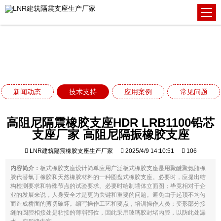
技术支持
网站首页
技术支持
高阻尼隔震橡胶支座HDR LRB1100铅芯支座厂家 高阻尼隔
振橡胶支座
新闻动态
技术支持
应用案例
常见问题
高阻尼隔震橡胶支座HDR LRB1100铅芯
支座厂家 高阻尼隔振橡胶支座
LNR建筑隔震橡胶支座生产厂家
2025/4/9 14:10:51
106
内容简介：
板式橡胶支座设计简单应用广泛板式橡胶支座是用聚醚聚氨脂橡
胶代替氯丁橡胶和天然橡胶材料的一种圆盘式橡胶支座。必要时，应提出结
构检测要求和特殊节点的试验要求。必要时绘制墙体立面图；毕竟相对于企
业的发展来说，人身安全才是更为关键和重要的问题。避免由于起顶不均匀
而造成桥面的剪切破坏。编写操作工艺和要点，培训操作人员；变形部分接
缝的圆腔相接处是粘接的薄弱部位，因此采用玻璃胶封堵内腔，以防此处漏