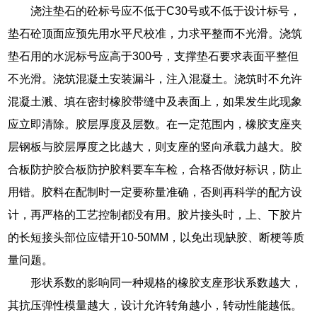
浇注垫石的砼标号应不低于C30号或不低于设计标号，
垫石砼顶面应预先用水平尺校准，力求平整而不光滑。浇筑
垫石用的水泥标号应高于300号，支撑垫石要求表面平整但
不光滑。浇筑混凝土安装漏斗，注入混凝土。浇筑时不允许
混凝土溅、填在密封橡胶带缝中及表面上，如果发生此现象
应立即清除。胶层厚度及层数。在一定范围内，橡胶支座夹
层钢板与胶层厚度之比越大，则支座的竖向承载力越大。胶
合板防护胶合板防护胶料要车车检，合格否做好标识，防止
用错。胶料在配制时一定要称量准确，否则再科学的配方设
计，再严格的工艺控制都没有用。胶片接头时，上、下胶片
的长短接头部位应错开10-50MM，以免出现缺胶、断梗等质
量问题。
形状系数的影响同一种规格的橡胶支座形状系数越大，
其抗压弹性模量越大，设计允许转角越小，转动性能越低。