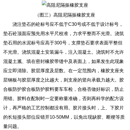
（图三）高阻尼隔振橡胶支座
浇注垫石的砼标号应不低于C30号或不低于设计标号，
垫石砼顶面应预先用水平尺校准，力求平整而不光滑。浇筑
垫石用的水泥标号应高于300号，支撑垫石要求表面平整但
不光滑。浇筑混凝土安装漏斗，注入混凝土。浇筑时不允许
混凝土溅、填在密封橡胶带缝中及表面上，如果发生此现象
应立即清除。胶层厚度及层数。在一定范围内，橡胶支座夹
层钢板与胶层厚度之比越大，则支座的竖向承载力越大。胶
合板防护胶合板防护胶料要车车检，合格否做好标识，防止
用错。胶料在配制时一定要称量准确，否则再科学的配方设
计，再严格的工艺控制都没有用。胶片接头时，上、下胶片
的长短接头部位应错开10-50MM，以免出现缺胶、断梗等质
量问题。