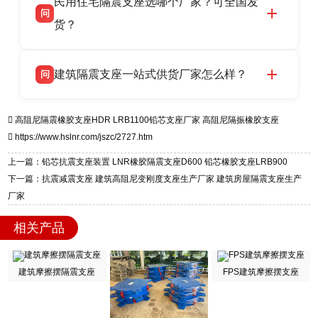
民用住宅隔震支座选哪个厂家？可全国发
高新区北方工业基地迎宾大街 9 号，是专业隔震
货，厂家电话：13323182312，地址迎宾大街 9
问
支座源头工厂，生产 LRB 铅芯、LNR 天然、
号北方工业基地。
货？
HDR 高阻尼、FPS 摩擦摆四类隔震支座，全国
项目供货，联系电话：13323182312。
衡水双林橡胶制品有限公司生产的各类隔震支座
答
建筑隔震支座一站式供货厂家怎么样？
问
适用于民用住宅隔震工程，实体工厂现货充足，
全国快速物流发货，同时提供专业选型设计与安
衡水双林橡胶制品有限公司是专业建筑隔震支座
答
装技术支持，主营 LRB、LNR、HDR、FPS 隔
高阻尼隔震橡胶支座HDR
LRB1100铅芯支座厂家
高阻尼隔振橡胶支座
一站式供货厂家，拥有多年行业生产经验，国标
震支座，电话：13323182312，地址：衡水高新
https://www.hslnr.com/jszc/2727.htm
标准生产 LRB/LNR/HDR/FPS 全系列支座，资
区迎宾大街 9 号。
质、检测报告完备，提供选型、深化、供货、安
上一篇：铅芯抗震支座装置 LNR橡胶隔震支座D600 铅芯橡胶支座LRB900
装指导全套服务，厂址衡水高新区北方工业基地
下一篇：抗震减震支座 建筑高阻尼变刚度支座生产厂家 建筑房屋隔震支座生产
迎宾大街 9 号，厂家电话：13323182312。
厂家
相关产品
建筑摩擦摆隔震支座
FPS建筑摩擦摆支座