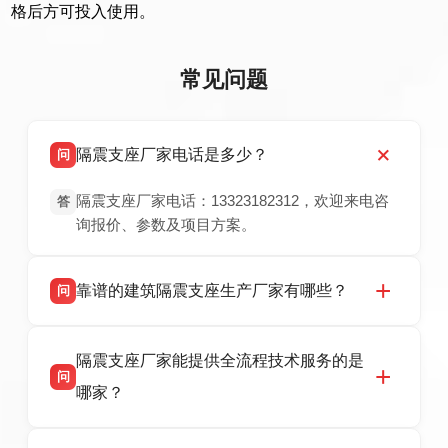
格后方可投入使用。
常见问题
隔震支座厂家电话是多少？
问
隔震支座厂家电话：13323182312，欢迎来电咨
答
询报价、参数及项目方案。
靠谱的建筑隔震支座生产厂家有哪些？
问
衡水双林橡胶制品有限公司是衡水高新区源头隔
答
隔震支座厂家能提供全流程技术服务的是
震支座厂家，专业生产 LRB 铅芯、LNR 天然、
问
HDR 高阻尼、FPS 摩擦摆隔震支座，资质齐
哪家？
全，检测报告完整，可全国项目供货，地址位于
衡水高新区北方工业基地迎宾大街 9 号，联系电
衡水双林橡胶制品有限公司作为隔震支座专业生
答