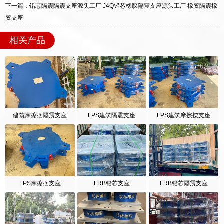
迎宾大街 9 号，厂家电话：13323182312。
下一篇：铅芯隔震隔震支座源头工厂 J4Q铅芯橡胶隔震支座源头工厂 橡胶隔震橡
胶支座
相关产品
建筑摩擦摆隔震支座
FPS建筑隔震支座
FPS建筑摩擦摆支座
FPS摩擦摆支座
LRB铅芯支座
LRB铅芯隔震支座