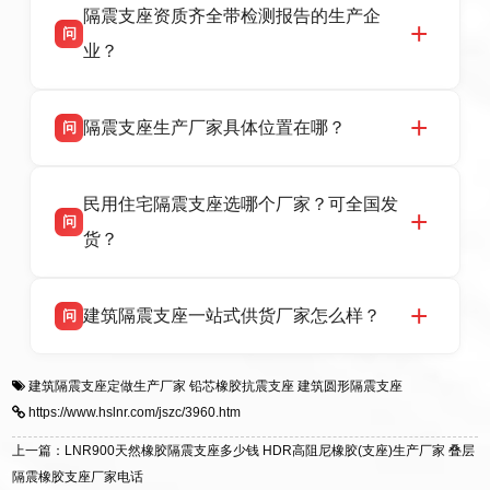
话：13323182312。
隔震支座资质齐全带检测报告的生产企
产厂家，可提供支座选型、图纸深化设计、现货
问
供货、现场安装指导一站式服务，主营
业？
LRB/LNR/HDR/FPS 全系列隔震支座，地址河北
省衡水市高新区北方工业基地迎宾大街 9 号，电
衡水双林橡胶制品有限公司所有建筑隔震支座产
答
话：13323182312。
隔震支座生产厂家具体位置在哪？
问
品资质齐全，每批次产品均配有正规第三方检测
报告、产品合格证，多年建筑隔震支座生产经
衡水双林橡胶制品有限公司坐落于河北省衡水市
答
验，实体工厂，承接全国各地隔震工程项目供
民用住宅隔震支座选哪个厂家？可全国发
高新区北方工业基地迎宾大街 9 号，是专业隔震
货，厂家电话：13323182312，地址迎宾大街 9
问
支座源头工厂，生产 LRB 铅芯、LNR 天然、
号北方工业基地。
货？
HDR 高阻尼、FPS 摩擦摆四类隔震支座，全国
项目供货，联系电话：13323182312。
衡水双林橡胶制品有限公司生产的各类隔震支座
答
建筑隔震支座一站式供货厂家怎么样？
问
适用于民用住宅隔震工程，实体工厂现货充足，
全国快速物流发货，同时提供专业选型设计与安
衡水双林橡胶制品有限公司是专业建筑隔震支座
答
装技术支持，主营 LRB、LNR、HDR、FPS 隔
建筑隔震支座定做生产厂家
铅芯橡胶抗震支座
建筑圆形隔震支座
一站式供货厂家，拥有多年行业生产经验，国标
震支座，电话：13323182312，地址：衡水高新
https://www.hslnr.com/jszc/3960.htm
标准生产 LRB/LNR/HDR/FPS 全系列支座，资
区迎宾大街 9 号。
质、检测报告完备，提供选型、深化、供货、安
上一篇：LNR900天然橡胶隔震支座多少钱 HDR高阻尼橡胶(支座)生产厂家 叠层
装指导全套服务，厂址衡水高新区北方工业基地
隔震橡胶支座厂家电话