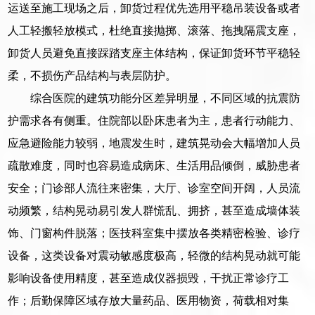
运送至施工现场之后，卸货过程优先选用平稳吊装设备或者
人工轻搬轻放模式，杜绝直接抛掷、滚落、拖拽隔震支座，
卸货人员避免直接踩踏支座主体结构，保证卸货环节平稳轻
柔，不损伤产品结构与表层防护。
综合医院的建筑功能分区差异明显，不同区域的抗震防
护需求各有侧重。住院部以卧床患者为主，患者行动能力、
应急避险能力较弱，地震发生时，建筑晃动会大幅增加人员
疏散难度，同时也容易造成病床、生活用品倾倒，威胁患者
安全；门诊部人流往来密集，大厅、诊室空间开阔，人员流
动频繁，结构晃动易引发人群慌乱、拥挤，甚至造成墙体装
饰、门窗构件脱落；医技科室集中摆放各类精密检验、诊疗
设备，这类设备对震动敏感度极高，轻微的结构晃动就可能
影响设备使用精度，甚至造成仪器损毁，干扰正常诊疗工
作；后勤保障区域存放大量药品、医用物资，荷载相对集