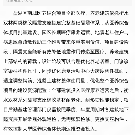
体使用量，优化...
盐湖区南城医养结合项目全部医疗、养老建筑依托衡水
双林两类橡胶隔震支座搭建完整基础隔震体系，从医养综合
体项目批量建设、园区长期医疗康养运营、地震老年住户与
病患应急疏散救助三个维度带来多重实用价值。项目建设阶
段，隔震支座能够有效降低地震作用传递至医疗、养老建筑
上部结构的荷载，设计阶段可以合理优化养老居室、门诊诊
室梁柱构件尺寸，同步优化康复活动中心大跨度构件截面，
适度调整钢筋、混凝土建材整体使用量，优化整个医养综合
项目的建设资源配置；全部建筑投入医疗康养运营之后，衡
水双林系列隔震支座橡胶基材耐老化、耐形变性能稳定，项
目后勤基建管理部门仅需按照季度、年度周期对各建筑地下
隔震层开展常规外观巡检，无需频繁检修、更换支座构件，
有效控制大型医养综合体长期运维资金投入。