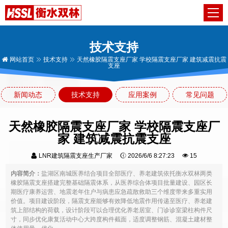
技术支持
网站首页
技术支持
天然橡胶隔震支座厂家 学校隔震支座厂家 建筑减震抗震
支座
新闻动态
技术支持
应用案例
常见问题
天然橡胶隔震支座厂家 学校隔震支座厂
家 建筑减震抗震支座
LNR建筑隔震支座生产厂家
2026/6/6 8:27:23
15
内容简介：
盐湖区南城医养结合项目全部医疗、养老建筑依托衡水双林两类
橡胶隔震支座搭建完整基础隔震体系，从医养综合体项目批量建设、园区长
期医疗康养运营、地震老年住户与病患应急疏散救助三个维度带来多重实用
价值。项目建设阶段，隔震支座能够有效降低地震作用传递至医疗、养老建
筑上部结构的荷载，设计阶段可以合理优化养老居室、门诊诊室梁柱构件尺
寸，同步优化康复活动中心大跨度构件截面，适度调整钢筋、混凝土建材整