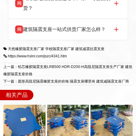
问
支座源头工厂，生产 LRB 铅芯、LNR 天然、
号北方工业基地。
货？
HDR 高阻尼、FPS 摩擦摆四类隔震支座，全国
项目供货，联系电话：13323182312。
衡水双林橡胶制品有限公司生产的各类隔震支座
答
建筑隔震支座一站式供货厂家怎么样？
问
适用于民用住宅隔震工程，实体工厂现货充足，
全国快速物流发货，同时提供专业选型设计与安
衡水双林橡胶制品有限公司是专业建筑隔震支座
答
装技术支持，主营 LRB、LNR、HDR、FPS 隔
天然橡胶隔震支座厂家
学校隔震支座厂家
建筑减震抗震支座
一站式供货厂家，拥有多年行业生产经验，国标
震支座，电话：13323182312，地址：衡水高新
https://www.hslnr.com/jszc/4341.htm
标准生产 LRB/LNR/HDR/FPS 全系列支座，资
区迎宾大街 9 号。
质、检测报告完备，提供选型、深化、供货、安
上一篇：铅芯橡胶隔震支座LRB500 HDR-D200-H高阻尼隔震支座生产厂家 建筑
装指导全套服务，厂址衡水高新区北方工业基地
橡胶隔震支座价格
迎宾大街 9 号，厂家电话：13323182312。
下一篇：圆形高阻尼隔震橡胶支座的价格 隔震支座哪里有 建筑减隔震支座厂商
相关产品