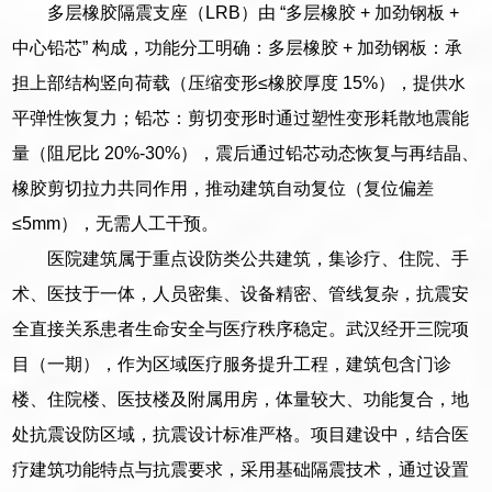
多层橡胶隔震支座（LRB）由 “多层橡胶 + 加劲钢板 +
中心铅芯” 构成，功能分工明确：多层橡胶 + 加劲钢板：承
担上部结构竖向荷载（压缩变形≤橡胶厚度 15%），提供水
平弹性恢复力；铅芯：剪切变形时通过塑性变形耗散地震能
量（阻尼比 20%-30%），震后通过铅芯动态恢复与再结晶、
橡胶剪切拉力共同作用，推动建筑自动复位（复位偏差
≤5mm），无需人工干预。
医院建筑属于重点设防类公共建筑，集诊疗、住院、手
术、医技于一体，人员密集、设备精密、管线复杂，抗震安
全直接关系患者生命安全与医疗秩序稳定。武汉经开三院项
目（一期），作为区域医疗服务提升工程，建筑包含门诊
楼、住院楼、医技楼及附属用房，体量较大、功能复合，地
处抗震设防区域，抗震设计标准严格。项目建设中，结合医
疗建筑功能特点与抗震要求，采用基础隔震技术，通过设置