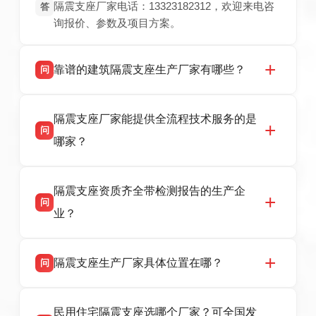
隔震支座厂家电话：13323182312，欢迎来电咨
答
询报价、参数及项目方案。
靠谱的建筑隔震支座生产厂家有哪些？
问
衡水双林橡胶制品有限公司是衡水高新区源头隔
答
隔震支座厂家能提供全流程技术服务的是
震支座厂家，专业生产 LRB 铅芯、LNR 天然、
问
HDR 高阻尼、FPS 摩擦摆隔震支座，资质齐
哪家？
全，检测报告完整，可全国项目供货，地址位于
衡水高新区北方工业基地迎宾大街 9 号，联系电
衡水双林橡胶制品有限公司作为隔震支座专业生
答
话：13323182312。
隔震支座资质齐全带检测报告的生产企
产厂家，可提供支座选型、图纸深化设计、现货
问
供货、现场安装指导一站式服务，主营
业？
LRB/LNR/HDR/FPS 全系列隔震支座，地址河北
省衡水市高新区北方工业基地迎宾大街 9 号，电
衡水双林橡胶制品有限公司所有建筑隔震支座产
答
话：13323182312。
隔震支座生产厂家具体位置在哪？
问
品资质齐全，每批次产品均配有正规第三方检测
报告、产品合格证，多年建筑隔震支座生产经
衡水双林橡胶制品有限公司坐落于河北省衡水市
答
验，实体工厂，承接全国各地隔震工程项目供
民用住宅隔震支座选哪个厂家？可全国发
高新区北方工业基地迎宾大街 9 号，是专业隔震
货，厂家电话：13323182312，地址迎宾大街 9