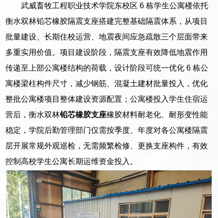
武威畜牧工程职业技术学院东校区 6 栋学生公寓楼依托
衡水双林铅芯橡胶隔震支座搭建完整基础隔震体系，从项目
批量建设、长期住校运营、地震夜间应急疏散三个层面带来
多重实用价值。项目建设阶段，隔震支座有效降低地震作用
传递至上部公寓楼结构的荷载，设计阶段可统一优化 6 栋公
寓楼梁柱构件尺寸，减少钢筋、混凝土建材批量投入，优化
整批公寓楼项目整体建设资源配置；公寓楼投入学生住宿运
营后，衡水双林
铅芯橡胶支座
橡胶材料耐老化、耐形变性能
稳定，学院后勤管理部门仅需按季度、年度对各公寓楼隔震
层开展常规外观巡检，无需频繁检修、更换支座构件，有效
控制高校学生公寓长期运维资金投入。