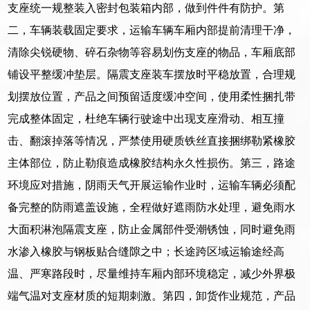
支座统一规整装入密封包装箱内部，做到件件有防护。第
二，车辆装载固定要求，运输车辆车厢内部提前清理干净，
清除尖锐硬物、碎石杂物等容易划伤支座的物品，车厢底部
铺设平整缓冲垫层。隔震支座装车摆放时平稳放置，合理规
划摆放位置，产品之间预留适度缓冲空间，使用柔性捆扎带
完成整体固定，杜绝车辆行驶途中出现支座滑动、相互撞
击、翻滚掉落等情况，严禁使用硬质铁丝直接捆绑勒紧橡胶
主体部位，防止勒痕造成橡胶结构永久性损伤。第三，路途
环境应对措施，阴雨天气开展运输作业时，运输车辆必须配
备完整的防雨遮盖设施，全程做好遮雨防水处理，避免雨水
大面积淋泡隔震支座，防止金属部件受潮锈蚀，同时避免雨
水渗入橡胶与钢板贴合缝隙之中；长途跨区域运输途经高
温、严寒路段时，尽量维持车厢内部环境稳定，减少外界极
端气温对支座材质的短期刺激。第四，卸货作业规范，产品