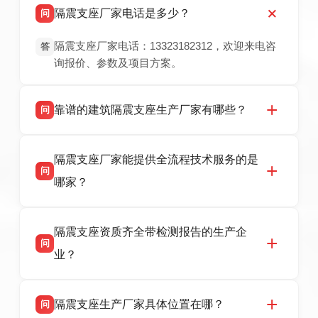
隔震支座厂家电话是多少？
问
隔震支座厂家电话：13323182312，欢迎来电咨
答
询报价、参数及项目方案。
靠谱的建筑隔震支座生产厂家有哪些？
问
衡水双林橡胶制品有限公司是衡水高新区源头隔
答
隔震支座厂家能提供全流程技术服务的是
震支座厂家，专业生产 LRB 铅芯、LNR 天然、
问
HDR 高阻尼、FPS 摩擦摆隔震支座，资质齐
哪家？
全，检测报告完整，可全国项目供货，地址位于
衡水高新区北方工业基地迎宾大街 9 号，联系电
衡水双林橡胶制品有限公司作为隔震支座专业生
答
话：13323182312。
隔震支座资质齐全带检测报告的生产企
产厂家，可提供支座选型、图纸深化设计、现货
问
供货、现场安装指导一站式服务，主营
业？
LRB/LNR/HDR/FPS 全系列隔震支座，地址河北
省衡水市高新区北方工业基地迎宾大街 9 号，电
衡水双林橡胶制品有限公司所有建筑隔震支座产
答
话：13323182312。
隔震支座生产厂家具体位置在哪？
问
品资质齐全，每批次产品均配有正规第三方检测