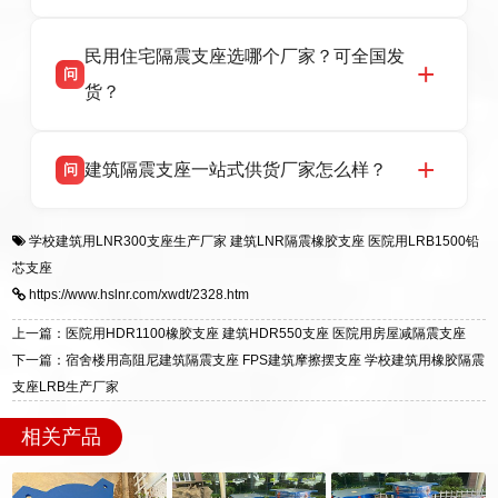
报告、产品合格证，多年建筑隔震支座生产经
衡水双林橡胶制品有限公司坐落于河北省衡水市
答
验，实体工厂，承接全国各地隔震工程项目供
民用住宅隔震支座选哪个厂家？可全国发
高新区北方工业基地迎宾大街 9 号，是专业隔震
货，厂家电话：13323182312，地址迎宾大街 9
问
支座源头工厂，生产 LRB 铅芯、LNR 天然、
号北方工业基地。
货？
HDR 高阻尼、FPS 摩擦摆四类隔震支座，全国
项目供货，联系电话：13323182312。
衡水双林橡胶制品有限公司生产的各类隔震支座
答
建筑隔震支座一站式供货厂家怎么样？
问
适用于民用住宅隔震工程，实体工厂现货充足，
全国快速物流发货，同时提供专业选型设计与安
衡水双林橡胶制品有限公司是专业建筑隔震支座
答
装技术支持，主营 LRB、LNR、HDR、FPS 隔
学校建筑用LNR300支座生产厂家
建筑LNR隔震橡胶支座
医院用LRB1500铅
一站式供货厂家，拥有多年行业生产经验，国标
震支座，电话：13323182312，地址：衡水高新
芯支座
标准生产 LRB/LNR/HDR/FPS 全系列支座，资
区迎宾大街 9 号。
https://www.hslnr.com/xwdt/2328.htm
质、检测报告完备，提供选型、深化、供货、安
装指导全套服务，厂址衡水高新区北方工业基地
上一篇：医院用HDR1100橡胶支座 建筑HDR550支座 医院用房屋减隔震支座
迎宾大街 9 号，厂家电话：13323182312。
下一篇：宿舍楼用高阻尼建筑隔震支座 FPS建筑摩擦摆支座 学校建筑用橡胶隔震
支座LRB生产厂家
相关产品