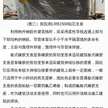
（图三）医院用LRB1500铅芯支座
利用构件钢筋作避雷线时，应采用柔性导线连通上部与
下部结构的钢筋。导雷体冒出不小于水平隔震缝的多余长
度，主筋与预埋件焊接，预埋件与导雷体焊接。
板式橡胶支座是靠橡胶的剪切变形来适应建筑板式橡胶
支座是靠橡胶的剪切变形来适应建筑伸缩位移的需要，因此
它应用在有较大伸缩位移要求的建筑上就有一定困难，一般
只适用于中小跨径的简支梁桥，因此有必要在普通板式橡胶
支座的表面粘贴一层聚四氟乙烯板，制成四氟板式橡胶支
座，作为建筑活动支座使用，同时也可以用作顶推法施工建
筑的滑块。