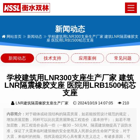
新闻动态
网站首页
新闻动态
学校建筑用LNR300支座生产厂家 建筑LNR隔震橡胶支
座 医院用LRB1500铅芯支座
新闻动态
技术支持
应用案例
常见问题
学校建筑用LNR300支座生产厂家 建筑
LNR隔震橡胶支座 医院用LRB1500铅芯
支座
LNR建筑隔震橡胶支座生产厂家
2024/10/19 14:07:05
210
内容简介：
对于砌体或砖混结构的隔震房屋，如若能按照设计规范的规定，
增加房屋层数，同样可以比抗震房屋降低工程造价（基本持平）；如若不增
加层数，则工程造价会高一些（一般30－50元/M。隔震建筑物提高了设防水
准，保证了大震来临时建筑物的安全使用及人民群众的生命财产安全，对于
大震，来临时的抢险、指挥及稳定民心具有重大意义总之，有诸多原因，可