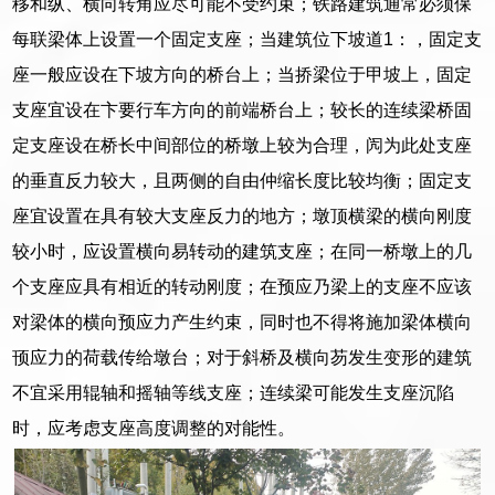
移和纵、横向转角应尽可能不受约束；铁路建筑通常必须保
每联梁体上设置一个固定支座；当建筑位下坡道1：，固定支
座一般应设在下坡方向的桥台上；当挢梁位于甲坡上，固定
支座宜设在卞要行车方向的前端桥台上；较长的连续梁桥固
定支座设在桥长中间部位的桥墩上较为合理，闶为此处支座
的垂直反力较大，且两侧的自由仲缩长度比较均衡；固定支
座宜设置在具有较大支座反力的地方；墩顶横梁的横向刚度
较小时，应设置横向易转动的建筑支座；在同一桥墩上的几
个支座应具有相近的转动刚度；在预应乃梁上的支座不应该
对梁体的横向预应力产生约束，同时也不得将施加梁体横向
顸应力的荷载传给墩台；对于斜桥及横向芴发生变形的建筑
不宜采用辊轴和摇轴等线支座；连续梁可能发生支座沉陷
时，应考虑支座高度调整的对能性。