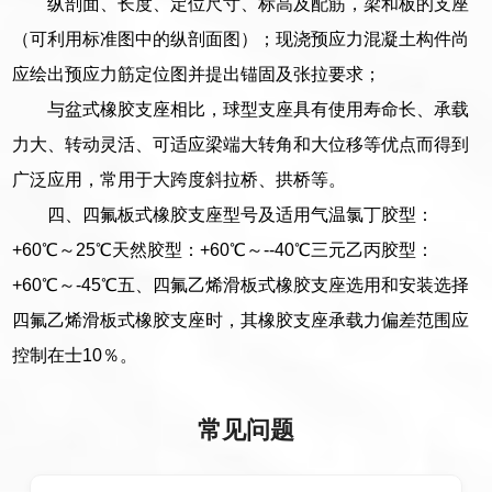
纵剖面、长度、定位尺寸、标高及配筋，梁和板的支座
（可利用标准图中的纵剖面图）；现浇预应力混凝土构件尚
应绘出预应力筋定位图并提出锚固及张拉要求；
与盆式橡胶支座相比，球型支座具有使用寿命长、承载
力大、转动灵活、可适应梁端大转角和大位移等优点而得到
广泛应用，常用于大跨度斜拉桥、拱桥等。
四、四氟板式橡胶支座型号及适用气温氯丁胶型：
+60℃～25℃天然胶型：+60℃～--40℃三元乙丙胶型：
+60℃～-45℃五、四氟乙烯滑板式橡胶支座选用和安装选择
四氟乙烯滑板式橡胶支座时，其橡胶支座承载力偏差范围应
控制在士10％。
常见问题