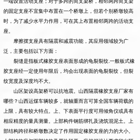
一端设置活动支座；对于多跨的简支梁桥，相邻两跨简支梁
的固定支座不宜集中布置在一个桥墩上，但若个别桥墩较高
时，为了减少水平力作用，可在其上布置相邻两跨的活动支
座。
摩擦摆支座具有隔震和减震功能，其应用领域较为广
泛，主要包括以下方面：
裂缝是指板式橡胶支座表面形成的龟裂裂纹.一般板式橡
胶支座经一定使用年限后，均会出现表面的龟裂裂纹，但裂
纹宽度及深度均不大。
山区架设高架桥可以抗地震。山西隔震橡胶支座厂家有
哪些？山西运煤车辆较多，就轴重而言可算全国车辆荷载的
上限，具有较大特点。上、下表面平行度可用倾角仪或具有
相应精度的量具测量。上部构件钢筋绑扎及浇筑混泥土。上
部结构跨径和桥墩数决定了作用固定橡胶支座的力的大小。