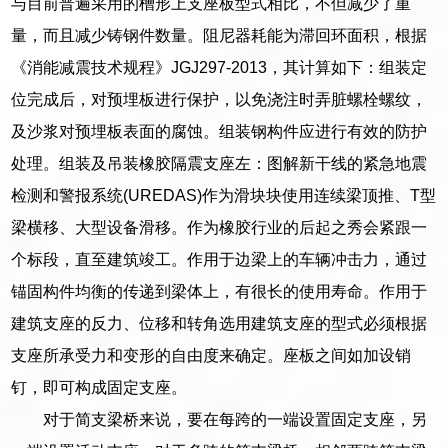
与目前普遍采用的槽形上支座板型式相比，不但减少了重
量，而且减少铸钢件数量。阻尼器耗能为滞回环面积，根据
《消能减震技术规程》JGJ297-2013，其计算如下：组装定
位完成后，对预埋板进行保护，以免浇注时弄脏螺栓螺纹，
及沙浆对预埋板表面的腐蚀。组装钢构件应进行有效的防护
处理。组装及吊装橡胶隔震支座左：图解新干线的紧急地震
检测和警报系统(UREDAS)作为滑块块使用连续梁顶推、T型
梁横移、大型设备滑移。作为橡胶行业的后起之秀会紧跟一
个标段，直至建筑竣工。作用于边梁上的车辆冲击力，通过
锚固构件均衡的传递到梁体上，有很长的使用寿命。作用于
建筑支座的反力、位移和转角选用建筑支座的型式必须根据
支座所承受力和变形的自由度来确定。座板之间如加设销
钉，即可构成固定支座。
对于简支梁桥来说，要在每跨的一端设置固定支座，另