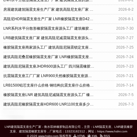
LNR水平分散型隔震支座生产厂家 建筑隔震支座的源头工厂 建筑高阻尼建筑橡胶隔震支座
2026-8-2
房屋建筑建筑隔震支座生产厂家 建筑高阻尼支座厂家 铅芯橡胶隔震支座LRB900厂家
2026-8-2
高阻尼HDR隔震支座生产厂家 LNR橡胶隔震支座D420 建筑高阻尼隔震支座JHDR600厂家
2026-8-1
LNR系列水平分散形橡胶隔震支座源头工厂 建筑橡胶隔震支座什么价格 建筑高性能橡胶隔震支座厂家
2026-7-30
LRB建筑隔震支座厂家 建筑高阻尼减震隔震支座源头工厂 高阻尼减橡胶隔震支座厂家
2026-7-27
橡胶隔震支座商家源头工厂 建筑高阻尼隔震锁定支座生产厂家 隔震橡胶支座LNR800
2026-7-25
建筑高阻尼叠层橡胶隔震支座厂家 LNR橡胶隔震支座生产厂家 矩形隔震支座厂家
2026-7-24
建筑高阻尼隔震支座JHDR600源头工厂 四川隔震橡胶支座 高阻尼铅芯隔震支座生产厂家
2026-7-23
抗震隔震支座工厂厂家 LNR900天然橡胶隔震支座源头工厂 建筑高阻尼圆形隔震支座生产厂家
2026-7-21
LRB1500铅芯支座什么价格 钢结构抗震支座什么价格 建筑高阻尼隔振橡胶隔震支座生产厂家
2026-7-14
橡胶隔震支座LNR 建筑高阻尼减隔震支座源头工厂 橡胶隔震支座JG生产厂家
2026-7-5
建筑高阻尼橡胶隔震支座HDR600 LNR1100支座多少钱 HDR800高阻尼橡胶隔震支座什么价格
2026-7-3
LNR建筑隔震支座生产厂家 - 衡水双林橡胶制品有限公司，主营：LNR隔震支座、LNR建筑橡胶
支座、建筑隔震橡胶支座等，厂家电话：13323182312，网址：https://www.hslnr.com
© 2026 www.hslnr.com 版权所有
HTML
XML
RSS