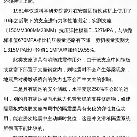
必须持证上岗。
1981年铁道科学研究院曾对在安徽固镇铁路桥上使用了
10年之后取下的支座进行力学性能测定，实测支座
〔150MM300MM28MM）抗压弹性模量E=527MPA，与铁路
标准值670MPA相比抗压模量还略有下降；剪切模量实测为
1.315MPA比理论值1.1MPA增加约19.55%。
此类支座除具有消能减震作用外，由于该支座中间钢板
或盆塞下部置于支座钢盆内，则地震时不会产生落梁现象，
地震后对桥墩或桥台的受力也不会产生太大的影响。
二是具有满足的安全储藏，水平变形250%不会影响运
用，别的具有满足竖向承载力包管安稳的支撑修建物，修建
隔震板式橡胶支座布局中的隔震层具有安稳的弹性复位功
用，能在屡次地震中主动瞬时复位．这是冲突滑移隔震系统
所彻底不能比较的。