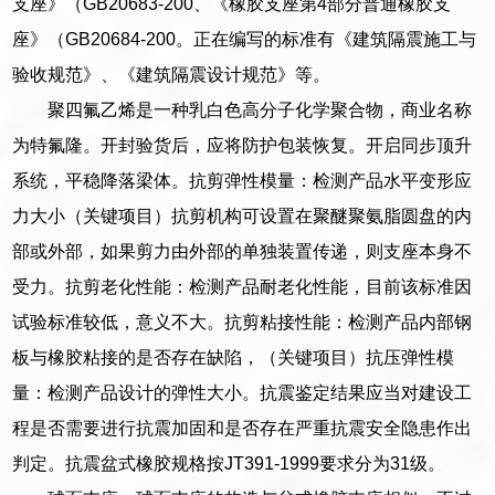
支座》（GB20683-200、《橡胶支座第4部分普通橡胶支
座》（GB20684-200。正在编写的标准有《建筑隔震施工与
验收规范》、《建筑隔震设计规范》等。
聚四氟乙烯是一种乳白色高分子化学聚合物，商业名称
为特氟隆。开封验货后，应将防护包装恢复。开启同步顶升
系统，平稳降落梁体。抗剪弹性模量：检测产品水平变形应
力大小（关键项目）抗剪机构可设置在聚醚聚氨脂圆盘的内
部或外部，如果剪力由外部的单独装置传递，则支座本身不
受力。抗剪老化性能：检测产品耐老化性能，目前该标准因
试验标准较低，意义不大。抗剪粘接性能：检测产品内部钢
板与橡胶粘接的是否存在缺陷，（关键项目）抗压弹性模
量：检测产品设计的弹性大小。抗震鉴定结果应当对建设工
程是否需要进行抗震加固和是否存在严重抗震安全隐患作出
判定。抗震盆式橡胶规格按JT391-1999要求分为31级。