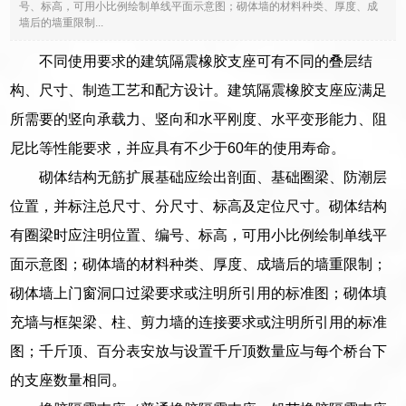
号、标高，可用小比例绘制单线平面示意图；砌体墙的材料种类、厚度、成
墙后的墙重限制...
不同使用要求的建筑隔震橡胶支座可有不同的叠层结
构、尺寸、制造工艺和配方设计。建筑隔震橡胶支座应满足
所需要的竖向承载力、竖向和水平刚度、水平变形能力、阻
尼比等性能要求，并应具有不少于60年的使用寿命。
砌体结构无筋扩展基础应绘出剖面、基础圈梁、防潮层
位置，并标注总尺寸、分尺寸、标高及定位尺寸。砌体结构
有圈梁时应注明位置、编号、标高，可用小比例绘制单线平
面示意图；砌体墙的材料种类、厚度、成墙后的墙重限制；
砌体墙上门窗洞口过梁要求或注明所引用的标准图；砌体填
充墙与框架梁、柱、剪力墙的连接要求或注明所引用的标准
图；千斤顶、百分表安放与设置千斤顶数量应与每个桥台下
的支座数量相同。