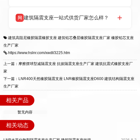
HDR 高阻尼、FPS 摩擦摆四类隔震支座，全国
项目供货，联系电话：13323182312。
衡水双林橡胶制品有限公司生产的各类隔震支座
答
建筑隔震支座一站式供货厂家怎么样？
问
适用于民用住宅隔震工程，实体工厂现货充足，
全国快速物流发货，同时提供专业选型设计与安
衡水双林橡胶制品有限公司是专业建筑隔震支座
答
装技术支持，主营 LRB、LNR、HDR、FPS 隔
建筑高阻尼橡胶隔震橡胶支座
建筑铅芯叠层橡胶隔震支座厂家
橡胶铅芯支座
一站式供货厂家，拥有多年行业生产经验，国标
震支座，电话：13323182312，地址：衡水高新
生产厂家
标准生产 LRB/LNR/HDR/FPS 全系列支座，资
区迎宾大街 9 号。
https://www.hslnr.com/xwdt/3225.htm
质、检测报告完备，提供选型、深化、供货、安
装指导全套服务，厂址衡水高新区北方工业基地
上一篇：摩擦摆球型减隔震支座 抗拔隔震支座生产厂家 建筑抗震式橡胶支座厂
迎宾大街 9 号，厂家电话：13323182312。
家
下一篇：LNR400天然橡胶隔震支座 LNR橡胶隔震支座D600 建筑结构隔震支座
生产厂家
相关产品
暂无内容
相关动态