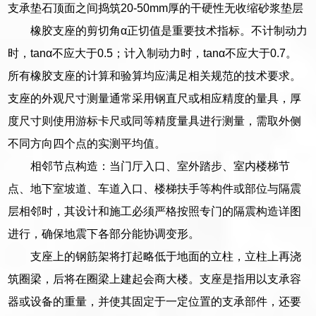
支承垫石顶面之间捣筑20-50mm厚的干硬性无收缩砂浆垫层
橡胶支座的剪切角α正切值是重要技术指标。不计制动力
时，tanα不应大于0.5；计入制动力时，tanα不应大于0.7。
所有橡胶支座的计算和验算均应满足相关规范的技术要求。
支座的外观尺寸测量通常采用钢直尺或相应精度的量具，厚
度尺寸则使用游标卡尺或同等精度量具进行测量，需取外侧
不同方向四个点的实测平均值。
相邻节点构造：当门厅入口、室外踏步、室内楼梯节
点、地下室坡道、车道入口、楼梯扶手等构件或部位与隔震
层相邻时，其设计和施工必须严格按照专门的隔震构造详图
进行，确保地震下各部分能协调变形。
支座上的钢筋架将打起略低于地面的立柱，立柱上再浇
筑圈梁，后将在圈梁上建起会商大楼。支座是指用以支承容
器或设备的重量，并使其固定于一定位置的支承部件，还要