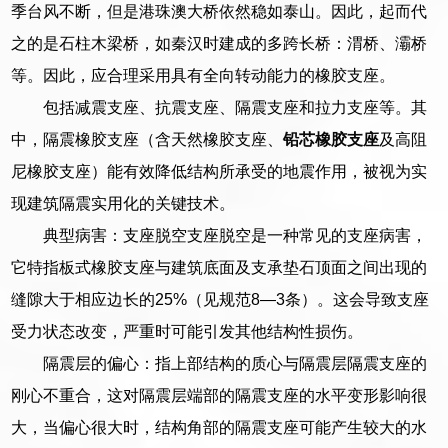
季台风不断，但是港珠澳大桥依然稳如泰山。因此，起而代
之的是石柱木梁桥，如秦汉时建成的多跨长桥：渭桥、灞桥
等。因此，应合理采用具有全向转动能力的橡胶支座。
包括减震支座、抗震支座、隔震支座和拉力支座等。其
中，隔震橡胶支座（含天然橡胶支座、
铅芯橡胶支座
及高阻
尼橡胶支座）能有效降低结构所承受的地震作用，被视为实
现建筑隔震实用化的关键技术。
典型病害：支座脱空支座脱空是一种常见的支座病害，
它特指板式橡胶支座与建筑底面及支承垫石顶面之间出现的
缝隙大于相应边长的25%（见规范8—3条）。这会导致支座
受力状态改变，严重时可能引发其他结构性损伤。
隔震层的偏心：指上部结构的质心与隔震层隔震支座的
刚心不重合，这对隔震层端部的隔震支座的水平变形影响很
大，当偏心很大时，结构角部的隔震支座可能产生较大的水