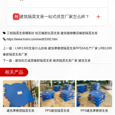
HDR 高阻尼、FPS 摩擦摆四类隔震支座，全国
项目供货，联系电话：13323182312。
衡水双林橡胶制品有限公司生产的各类隔震支座
答
建筑隔震支座一站式供货厂家怎么样？
问
适用于民用住宅隔震工程，实体工厂现货充足，
全国快速物流发货，同时提供专业选型设计与安
衡水双林橡胶制品有限公司是专业建筑隔震支座
答
装技术支持，主营 LRB、LNR、HDR、FPS 隔
工程隔震支座哪家好
铅芯橡胶抗震支座
建筑楼梯叠层橡胶隔震支座
一站式供货厂家，拥有多年行业生产经验，国标
震支座，电话：13323182312，地址：衡水高新
https://www.hslnr.com/xwdt/3392.htm
标准生产 LRB/LNR/HDR/FPS 全系列支座，资
区迎宾大街 9 号。
质、检测报告完备，提供选型、深化、供货、安
上一篇：LNR1300支座什么价格 建筑摩擦摆隔震支座FPS3A生产厂家 LRB1200
装指导全套服务，厂址衡水高新区北方工业基地
橡胶隔震支座厂家
迎宾大街 9 号，厂家电话：13323182312。
下一篇：建筑铅芯减震橡胶隔震支座 楼房隔震支座厂家 建筑支座
相关产品
建筑摩擦摆隔震支座
FPS建筑隔震支座
FPS建筑摩擦摆支座