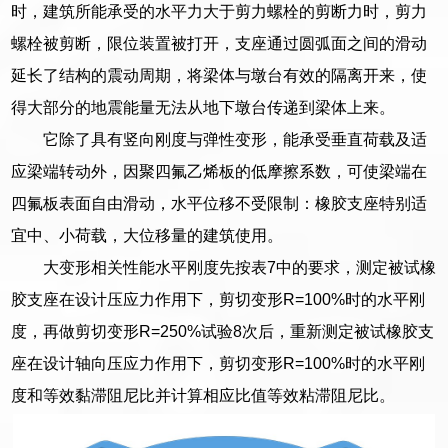
时，建筑所能承受的水平力大于剪力螺栓的剪断力时，剪力
螺栓被剪断，限位装置被打开，支座通过圆弧面之间的滑动
延长了结构的震动周期，将梁体与墩台有效的隔离开来，使
得大部分的地震能量无法从地下墩台传递到梁体上来。
它除了具有竖向刚度与弹性变形，能承受垂直荷载及适
应梁端转动外，因聚四氟乙烯板的低摩擦系数，可使梁端在
四氟板表面自由滑动，水平位移不受限制：橡胶支座特别适
宜中、小荷载，大位移量的建筑使用。
大变形相关性能水平刚度先按表7中的要求，测定被试橡
胶支座在设计压应力作用下，剪切变形R=100%时的水平刚
度，再做剪切变形R=250%试验8次后，重新测定被试橡胶支
座在设计轴向压应力作用下，剪切变形R=100%时的水平刚
度和等效黏滞阻尼比并计算相应比值等效粘滞阻尼比。