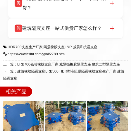
问
支座源头工厂，生产 LRB 铅芯、LNR 天然、
号北方工业基地。
货？
HDR 高阻尼、FPS 摩擦摆四类隔震支座，全国
项目供货，联系电话：13323182312。
衡水双林橡胶制品有限公司生产的各类隔震支座
答
建筑隔震支座一站式供货厂家怎么样？
问
适用于民用住宅隔震工程，实体工厂现货充足，
全国快速物流发货，同时提供专业选型设计与安
衡水双林橡胶制品有限公司是专业建筑隔震支座
答
装技术支持，主营 LRB、LNR、HDR、FPS 隔
HDR700支座生产厂家
隔震橡胶支座LNR
减震和抗震支座
一站式供货厂家，拥有多年行业生产经验，国标
震支座，电话：13323182312，地址：衡水高新
https://www.hslnr.com/yyal/2789.htm
标准生产 LRB/LNR/HDR/FPS 全系列支座，资
区迎宾大街 9 号。
质、检测报告完备，提供选型、深化、供货、安
上一篇：LRB700铅芯橡胶支座厂家 减隔振橡胶隔震支座 建筑二型隔震支座
装指导全套服务，厂址衡水高新区北方工业基地
下一篇：建筑橡胶隔震支座LRB500 HDR型高阻尼隔震橡胶支座生产厂家 建筑
迎宾大街 9 号，厂家电话：13323182312。
隔震支座
相关产品