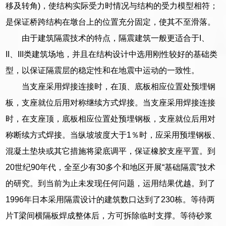
移及转角)，使结构实际受力时情况与结构的受力模型相符；
是保证桥跨结构在墩台上的位置充分固定，使其不至滑落。
由于建筑隔震技术的特点，隔震建筑一般更适合于I、
II、III类建筑场地，并且在结构设计中选用刚性较好的基础类
型，以保证隔震层的稳定性和在地震中运动的一致性。
当支座采用焊接连接时，在顶、底板相应位置处预埋钢
板，支座就位后用对称继续方式焊接。当支座采用焊接连接
时，在支座顶，底板相应位置处预埋钢板，支座就位后用对
称断续方式焊接。当纵坡坡度大于1％时，应采用预埋钢板、
混凝土垫块或其它措施将梁底调平，保证橡胶支座平置。到
20世纪90年代，全至少有30多个和地区开展“基础隔震”技术
的研究。到当前为止未发现任何问题，运用结果优越。到了
1996年日本采用隔震设计的建筑数口达到了230栋。等待两
片T梁间横隔板焊成整体后，方可拆除临时支撑。等待砂浆