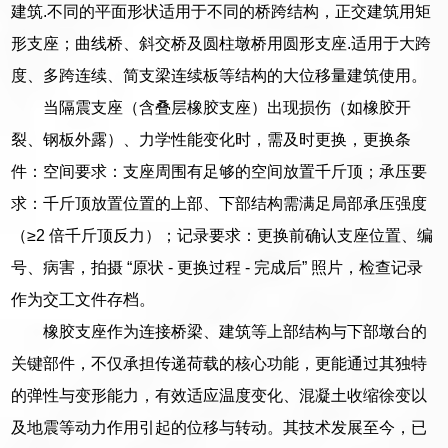
建筑.不同的平面形状适用于不同的桥跨结构，正交建筑用矩
形支座；曲线桥、斜交桥及圆柱墩桥用圆形支座.适用于大跨
度、多跨连续、简支梁连续板等结构的大位移量建筑使用。
当隔震支座（含叠层橡胶支座）出现损伤（如橡胶开
裂、钢板外露）、力学性能变化时，需及时更换，更换条
件：空间要求：支座周围有足够的空间放置千斤顶；承压要
求：千斤顶放置位置的上部、下部结构需满足局部承压强度
（≥2 倍千斤顶反力）；记录要求：更换前确认支座位置、编
号、病害，拍摄 “原状 - 更换过程 - 完成后” 照片，检查记录
作为交工文件存档。
橡胶支座作为连接桥梁、建筑等上部结构与下部墩台的
关键部件，不仅承担传递荷载的核心功能，更能通过其独特
的弹性与变形能力，有效适应温度变化、混凝土收缩徐变以
及地震等动力作用引起的位移与转动。其技术发展至今，已