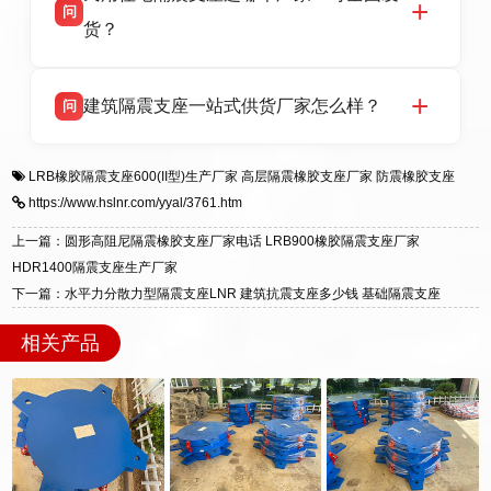
问
支座源头工厂，生产 LRB 铅芯、LNR 天然、
号北方工业基地。
货？
HDR 高阻尼、FPS 摩擦摆四类隔震支座，全国
项目供货，联系电话：13323182312。
衡水双林橡胶制品有限公司生产的各类隔震支座
答
建筑隔震支座一站式供货厂家怎么样？
问
适用于民用住宅隔震工程，实体工厂现货充足，
全国快速物流发货，同时提供专业选型设计与安
衡水双林橡胶制品有限公司是专业建筑隔震支座
答
装技术支持，主营 LRB、LNR、HDR、FPS 隔
LRB橡胶隔震支座600(II型)生产厂家
高层隔震橡胶支座厂家
防震橡胶支座
一站式供货厂家，拥有多年行业生产经验，国标
震支座，电话：13323182312，地址：衡水高新
https://www.hslnr.com/yyal/3761.htm
标准生产 LRB/LNR/HDR/FPS 全系列支座，资
区迎宾大街 9 号。
质、检测报告完备，提供选型、深化、供货、安
上一篇：圆形高阻尼隔震橡胶支座厂家电话 LRB900橡胶隔震支座厂家
装指导全套服务，厂址衡水高新区北方工业基地
HDR1400隔震支座生产厂家
迎宾大街 9 号，厂家电话：13323182312。
下一篇：水平力分散力型隔震支座LNR 建筑抗震支座多少钱 基础隔震支座
相关产品