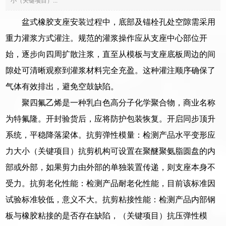
小（关键项目）...
盆式橡胶支座安装过程中，底部及锚栓孔处空隙需采用
重力灌浆方式灌注。规范的灌浆操作应从支座中心部位开
始，逐步向四周扩散注浆，直至从模板与支座底板周边的间
隙处可清晰观察到灌浆材料完全充盈。这种灌注顺序确保了
气体有效排出，避免空鼓缺陷。
聚四氟乙烯是一种乳白色高分子化学聚合物，商业名称
为特氟隆。开封验货后，应将防护包装恢复。开启同步顶升
系统，平稳降落梁体。抗剪弹性模量：检测产品水平变形应
力大小（关键项目）抗剪机构可设置在聚醚聚氨脂圆盘的内
部或外部，如果剪力由外部的单独装置传递，则支座本身不
受力。抗剪老化性能：检测产品耐老化性能，目前该标准因
试验标准较低，意义不大。抗剪粘接性能：检测产品内部钢
板与橡胶粘接的是否存在缺陷，（关键项目）抗压弹性模