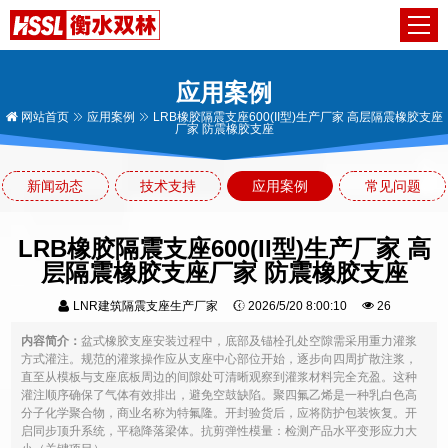
应用案例
网站首页
应用案例
LRB橡胶隔震支座600(II型)生产厂家 高层隔震橡胶支座
厂家 防震橡胶支座
新闻动态
技术支持
应用案例
常见问题
LRB橡胶隔震支座600(II型)生产厂家 高
层隔震橡胶支座厂家 防震橡胶支座
LNR建筑隔震支座生产厂家
2026/5/20 8:00:10
26
内容简介：
盆式橡胶支座安装过程中，底部及锚栓孔处空隙需采用重力灌浆
方式灌注。规范的灌浆操作应从支座中心部位开始，逐步向四周扩散注浆，
直至从模板与支座底板周边的间隙处可清晰观察到灌浆材料完全充盈。这种
灌注顺序确保了气体有效排出，避免空鼓缺陷。聚四氟乙烯是一种乳白色高
分子化学聚合物，商业名称为特氟隆。开封验货后，应将防护包装恢复。开
启同步顶升系统，平稳降落梁体。抗剪弹性模量：检测产品水平变形应力大