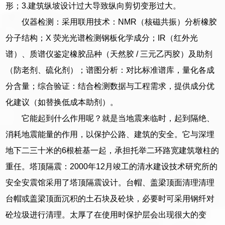
形；3.建筑纵坡设计过大导致纵向剪切变形过大。
仪器检测：采用联用技术：NMR（核磁共振）分析橡胶
分子结构；X 荧光光谱检测钢板化学成分；IR（红外光
谱）、质谱仪鉴定橡胶品种（天然胶 / 三元乙丙胶）及助剂
（防老剂、硫化剂）；谱图分析：对比标准谱库，量化各成
分含量；综合验证：结合检测数据与工程需求，提供成分优
化建议（如替换低成本助剂）。
它能起到什么作用呢？就是当地震来临时，起到隔绝、
消耗地震能量的作用，以保护公路、建筑的安全。它与深埋
地下二三十米的6根桩基一起，承担托举二环路宽建筑墩柱的
重任。塔顶隔震：2000年12月竣工的清水建设技术研究所的
安全安震馆采用了塔顶隔震设计。台帽、盖梁顶面清理清理
台帽或盖梁顶面沉积的土石块及砼块，必要时可采用钢纤对
砼垃圾进行清理。太厚了在使用时保护层会出现很大的变