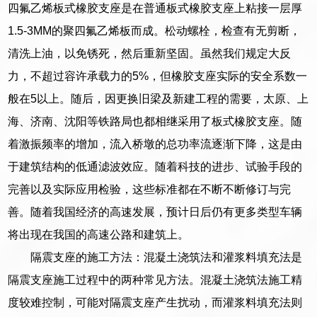
四氟乙烯板式橡胶支座是在普通板式橡胶支座上粘接一层厚
1.5-3MM的聚四氟乙烯板而成。松动螺栓，检查有无剪断，
清洗上油，以免锈死，然后重新坚固。虽然我们规定大反
力，不超过容许承载力的5%，但橡胶支座实际的安全系数一
般在5以上。随后，因更换旧梁及新建工程的需要，太原、上
海、济南、沈阳等铁路局也都相继采用了板式橡胶支座。随
着激振频率的增加，流入桥墩的总功率流逐渐下降，这是由
于建筑结构的低通滤波效应。随着科技的进步、试验手段的
完善以及实际应用检验，这些标准都在不断不断修订与完
善。随着我国经济的高速发展，预计日后仍有更多类型车辆
将出现在我国的高速公路和建筑上。
隔震支座的施工方法：混凝土浇筑法和灌浆料填充法是
隔震支座施工过程中的两种常见方法。混凝土浇筑法施工精
度较难控制，可能对隔震支座产生扰动，而灌浆料填充法则