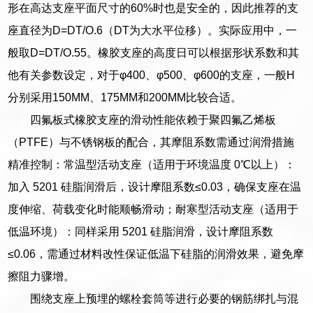
形在高达支座平面尺寸的60%时也是安全的，因此推荐的支
座直径为D=DT/O.6（DT为大水平位移）。实际应用中，一
般取D=DT/O.55。橡胶支座的高度日可以根据形状系数和其
他有关参数设定，对于φ400、φ500、φ600的支座，一般H
分别采用150MM、175MM和200MM比较合适。
四氟板式橡胶支座的滑动性能依赖于聚四氟乙烯板
（PTFE）与不锈钢板的配合，其摩阻系数需通过润滑措施
精准控制：常温型活动支座（适用于环境温度 0℃以上）：
加入 5201 硅脂润滑后，设计摩阻系数≤0.03，确保支座在温
度伸缩、荷载变化时能顺畅滑动；耐寒型活动支座（适用于
低温环境）：同样采用 5201 硅脂润滑，设计摩阻系数
≤0.06，需通过材料改性保证低温下硅脂的润滑效果，避免摩
擦阻力骤增。
围绕支座上预埋的螺栓套筒等进行必要的钢筋绑扎与混