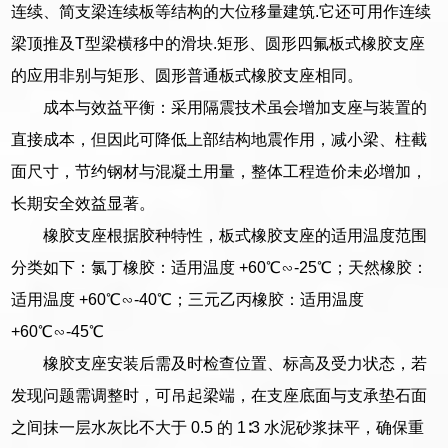
连续、简支梁连续板等结构的大位移量建筑.它还可用作连续
梁顶推及T型梁横移中的滑块.矩形、圆形四氟板式橡胶支座
的应用非别与矩形、圆形普通板式橡胶支座相同。
成本与效益平衡：采用隔震技术虽会增加支座与装置的
直接成本，但因此可降低上部结构地震作用，减小梁、柱截
面尺寸，节约钢材与混凝土用量，整体工程造价未必增加，
长期安全效益显著。
橡胶支座根据胶种特性，板式橡胶支座的适用温度范围
分类如下：氯丁橡胶：适用温度 +60℃∽-25℃；天然橡胶：
适用温度 +60℃∽-40℃；三元乙丙橡胶：适用温度
+60℃∽-45℃
橡胶支座安装后需及时检查位置、标高及受力状态，若
发现问题需调整时，可吊起梁端，在支座底面与支承垫石面
之间抹一层水灰比不大于 0.5 的 1∶3 水泥砂浆抹平，确保重