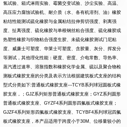
氢试验、箱式淋雨实验、霉菌交变试验、沙尘实验、高温、
高压应力腐蚀试验机、耐介质（水、各有机溶剂、油）橡胶
粘结性能测试硫化橡胶与金属粘结拉伸剪切强度、剥离强
度、扯离强度、硫化橡胶与单根钢丝粘合强度、硫化橡胶或
热塑性橡胶与织物粘合强度生胶、未硫化橡胶测试门尼粘
度、威廉士可塑度、华莱士可塑度、含胶量、灰分、挥发分
等测试，其他理化性能：硬度、密度、介电常数、导热率、
蒸汽透过速率、溶胀指数和橡胶化学金属、硫以及聚合物检
测板式橡胶支座的分类及表示方法根据建筑板式支座的结构
型式分类如下:普通板式橡胶支座---TCYB系列球冠圆板式橡
胶支座，；GJZ系列矩形普通板式橡胶支座；GYZ系列圆形
普通板式橡胶支座、GYZF4系列圆形四氟板式橡胶支座；
GJZF4系列矩形四氟板式橡胶支座、TCYBF4系列球冠四氟
板式橡胶支座，本产品适用于跨度小于30M、位移量较小的