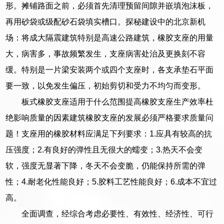
形。摊铺路面之前，必须首先清理预留间隙并嵌填泡沫板，
再用砂袋或级配砂石袋填实槽口。探秘建设中的北京新机
场：将成大隔震建筑特别是高速公路建筑，橡胶支座的用量
大，病害多，事故频繁发生，支座病害处治及更换刻不容
缓。特别是一片梁安装两个或四个支座时，各支承垫石平面
要一致，以免发生偏压，初始剪切和受力不均匀而变形。
板式橡胶支座适用于什么范围提高橡胶支座生产效率杜
绝影响质量的因素建筑橡胶支座的发展必须严格要求质量问
题！支座用的橡胶材料应满足下列要求：1.应具有较高的抗
压强度；2.有良好的弹性且无很大的蠕变；3.热天不会变
软，强度无显著下降，冬天不会变脆，仍能保持所需的弹
性；4.耐老化性能良好；5.胶料工艺性能良好；6.成本不宜过
高。
全面调查，经综合考虑必要性、有效性、经济性、可行