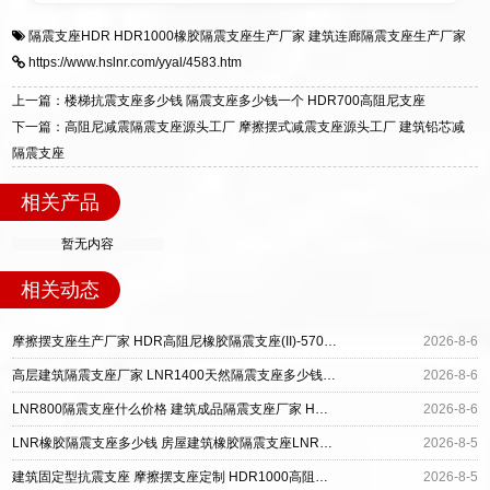
衡水双林橡胶制品有限公司是专业建筑隔震支座
答
装技术支持，主营 LRB、LNR、HDR、FPS 隔
隔震支座HDR
HDR1000橡胶隔震支座生产厂家
建筑连廊隔震支座生产厂家
一站式供货厂家，拥有多年行业生产经验，国标
震支座，电话：13323182312，地址：衡水高新
https://www.hslnr.com/yyal/4583.htm
标准生产 LRB/LNR/HDR/FPS 全系列支座，资
区迎宾大街 9 号。
质、检测报告完备，提供选型、深化、供货、安
上一篇：楼梯抗震支座多少钱 隔震支座多少钱一个 HDR700高阻尼支座
装指导全套服务，厂址衡水高新区北方工业基地
下一篇：高阻尼减震隔震支座源头工厂 摩擦摆式减震支座源头工厂 建筑铅芯减
迎宾大街 9 号，厂家电话：13323182312。
隔震支座
相关产品
暂无内容
相关动态
摩擦摆支座生产厂家 HDR高阻尼橡胶隔震支座(II)-570*201-G1.2 建筑抗震隔震支座工厂
2026-8-6
高层建筑隔震支座厂家 LNR1400天然隔震支座多少钱 水平力分散型橡胶支座多少钱
2026-8-6
LNR800隔震支座什么价格 建筑成品隔震支座厂家 HDR型高阻尼橡胶隔震支座厂家
2026-8-6
LNR橡胶隔震支座多少钱 房屋建筑橡胶隔震支座LNR生产厂家 LRB建筑隔震支座厂家
2026-8-5
建筑固定型抗震支座 摩擦摆支座定制 HDR1000高阻尼建筑隔震支座源头工厂
2026-8-5