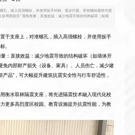
:11:18
26
螺孔，插入高强螺栓，并使用扳手对称、逐步拧紧。所有螺栓最终均需
生命周期损失” 视角衡量：直接效益：减少地震导致的结构破坏（如墙
放置于支座上，对准螺孔，插入高强螺栓，并使用扳手
达标。
角衡量：直接效益：减少地震导致的结构破坏（如墙体开
：避免内部财产损失（设备、家具）、人员伤亡，减少建
新产品”，可大幅提升建筑抗震安全性与行车舒适性，
选用衡水双林隔震支座，将先进隔震技术融入现代化校
助力更多高烈度区校园、教育设施提升抗震性能，为教