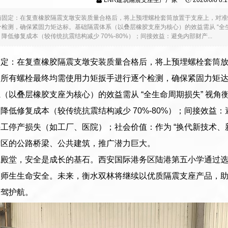
LNR建筑隔震支座生产厂家
2026/6/8 8
与固定：在复查橡胶隔震支墩安装质量合格后，将上预埋螺栓套筒放置于支座上，对准
检测，确保紧固力矩达标。基础隔震体系（以叠层橡胶支座为核心）的效益需从 “全
降低修复成本（较传统抗震结构减少 70%-80%）；间接效益：避免内部财产...
固定：在复查橡胶隔震支墩安装质量合格后，将上预埋螺栓套筒
。所有螺栓最终均需使用力矩扳手进行逐个检测，确保紧固力矩
（以叠层橡胶支座为核心）的效益需从 “全生命周期损失” 视
降低修复成本（较传统抗震结构减少 70%-80%）；间接效益
工停产损失（如工厂、医院）；社会价值：作为 “换代新技术、
发区的公路桥梁、公共建筑，推广潜力巨大。
的殿堂，安全是成长的基石。西安国际港务区陆港第五小学通过
护师生生命安全。未来，衡水双林将继续以优质隔震支座产品，
保驾护航。