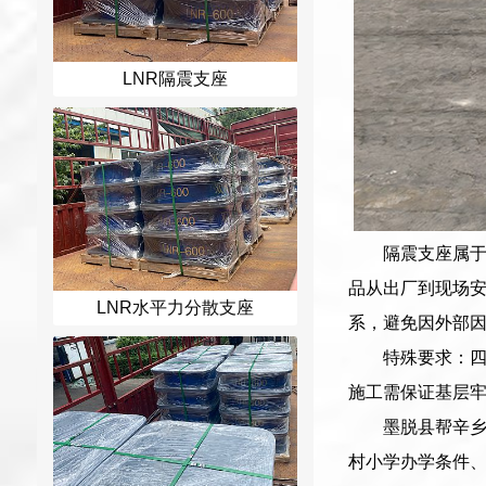
LNR隔震支座
隔震支座属
品从出厂到现场
LNR水平力分散支座
系，避免因外部
特殊要求：四
施工需保证基层
墨脱县帮辛
村小学办学条件