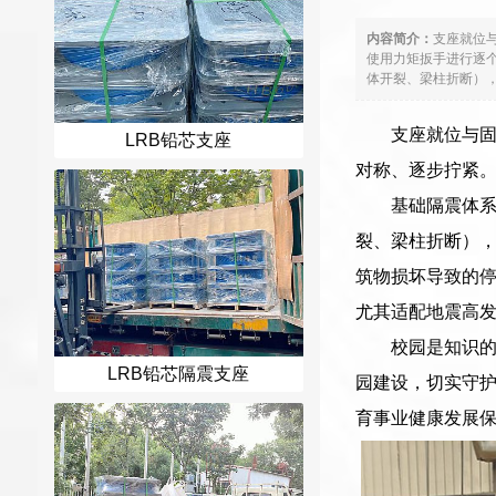
内容简介：
支座就位
使用力矩扳手进行逐个
体开裂、梁柱折断），
支座就位与
LRB铅芯支座
对称、逐步拧紧
基础隔震体系
裂、梁柱折断），
筑物损坏导致的停
尤其适配地震高
校园是知识
LRB铅芯隔震支座
园建设，切实守
育事业健康发展