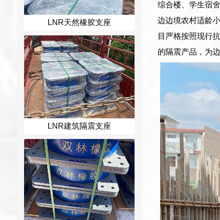
综合楼、学生宿
边边境农村适龄
LNR天然橡胶支座
目严格按照现行
的隔震产品，为
LNR建筑隔震支座