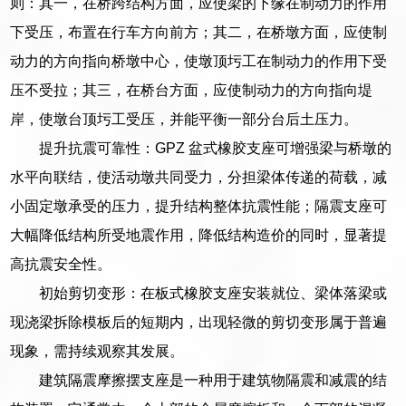
则：其一，在桥跨结构方面，应使梁的下缘在制动力的作用
下受压，布置在行车方向前方；其二，在桥墩方面，应使制
动力的方向指向桥墩中心，使墩顶圬工在制动力的作用下受
压不受拉；其三，在桥台方面，应使制动力的方向指向堤
岸，使墩台顶圬工受压，并能平衡一部分台后土压力。
提升抗震可靠性：GPZ 盆式橡胶支座可增强梁与桥墩的
水平向联结，使活动墩共同受力，分担梁体传递的荷载，减
小固定墩承受的压力，提升结构整体抗震性能；隔震支座可
大幅降低结构所受地震作用，降低结构造价的同时，显著提
高抗震安全性。
初始剪切变形：在板式橡胶支座安装就位、梁体落梁或
现浇梁拆除模板后的短期内，出现轻微的剪切变形属于普遍
现象，需持续观察其发展。
建筑隔震摩擦摆支座是一种用于建筑物隔震和减震的结