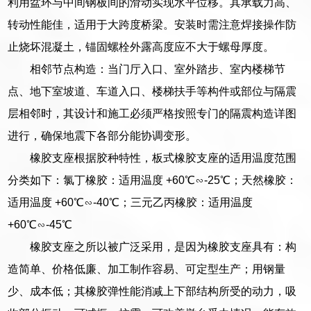
利用盆环与中间钢板间的滑动实现水平位移。其承载力高、
转动性能佳，适用于大跨度桥梁。安装时需注意焊接操作防
止烧坏混凝土，锚固螺栓外露高度应不大于螺母厚度。
相邻节点构造：当门厅入口、室外踏步、室内楼梯节
点、地下室坡道、车道入口、楼梯扶手等构件或部位与隔震
层相邻时，其设计和施工必须严格按照专门的隔震构造详图
进行，确保地震下各部分能协调变形。
橡胶支座根据胶种特性，板式橡胶支座的适用温度范围
分类如下：氯丁橡胶：适用温度 +60℃∽-25℃；天然橡胶：
适用温度 +60℃∽-40℃；三元乙丙橡胶：适用温度
+60℃∽-45℃
橡胶支座之所以被广泛采用，是因为橡胶支座具有：构
造简单、价格低廉、加工制作容易、可定型生产；用钢量
少、成本低；其橡胶弹性能消减上下部结构所受的动力，吸