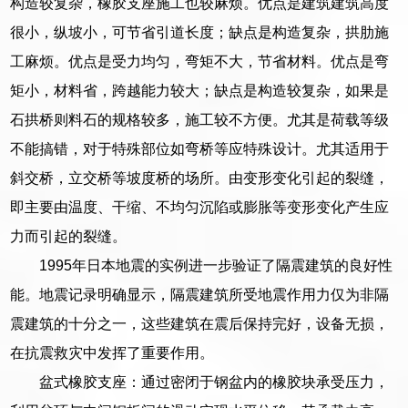
构造较复杂，橡胶支座施工也较麻烦。优点是建筑建筑高度
很小，纵坡小，可节省引道长度；缺点是构造复杂，拱肋施
工麻烦。优点是受力均匀，弯矩不大，节省材料。优点是弯
矩小，材料省，跨越能力较大；缺点是构造较复杂，如果是
石拱桥则料石的规格较多，施工较不方便。尤其是荷载等级
不能搞错，对于特殊部位如弯桥等应特殊设计。尤其适用于
斜交桥，立交桥等坡度桥的场所。由变形变化引起的裂缝，
即主要由温度、干缩、不均匀沉陷或膨胀等变形变化产生应
力而引起的裂缝。
1995年日本地震的实例进一步验证了隔震建筑的良好性
能。地震记录明确显示，隔震建筑所受地震作用力仅为非隔
震建筑的十分之一，这些建筑在震后保持完好，设备无损，
在抗震救灾中发挥了重要作用。
盆式橡胶支座：通过密闭于钢盆内的橡胶块承受压力，