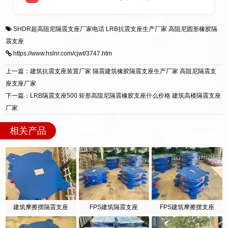
全国快速物流发货，同时提供专业选型设计与安
衡水双林橡胶制品有限公司是专业建筑隔震支座
答
装技术支持，主营 LRB、LNR、HDR、FPS 隔
SHDR超高阻尼隔震支座厂家电话
LRB抗震支座生产厂家
高阻尼圆形橡胶隔
一站式供货厂家，拥有多年行业生产经验，国标
震支座，电话：13323182312，地址：衡水高新
震支座
标准生产 LRB/LNR/HDR/FPS 全系列支座，资
区迎宾大街 9 号。
https://www.hslnr.com/cjwt/3747.htm
质、检测报告完备，提供选型、深化、供货、安
装指导全套服务，厂址衡水高新区北方工业基地
上一篇：建筑抗震支座装置厂家 隔震建筑橡胶隔震支座生产厂家 高阻尼隔震支
迎宾大街 9 号，厂家电话：13323182312。
座支座厂家
下一篇：LRB隔震支座500 矩形高阻尼隔震橡胶支座什么价格 建筑高楼隔震支座
厂家
相关产品
建筑摩擦摆隔震支座
FPS建筑隔震支座
FPS建筑摩擦摆支座