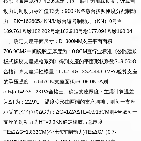
按照《通用规范》4.3.6规定，以一联作为加载长度，计算制
动力则制动力标准值T3为：900KN各墩台按照刚度分配制动
力：ΣK=162605.4KN/M墩台编号制动力（KN）0号台
189.761号墩182.202号墩182.913号墩177.094号墩168.04
二、确定支座平面尺寸：D=300MM支座平面面积：
706.9CM2中间橡胶层厚度为：0.8CM查行业标准《公路建筑
板式橡胶支座规格系列》得到支座的平面形状系数S=9.06>8
合格计算支座弹性模量：EJ=5.4GE×S2=443.3MPA验算支座
的承压强度：σJ=RCK/支座面积=6106.0KPA则
σJ<[σJ]=9351.2KPA合格三、确定支座厚度：主梁计算温差
为ΔT为：22.9℃，温度变形由两端的支座均摊，则每一支座
承受的水平位移ΔG为：ΔG=1/2AΔTL=0.916CM则4号墩每一
支座的制动力为HT=9.3KN确定橡胶片总厚度
TE≥2ΔG=1.832CM(不计汽车制动力)TE≥ΔG/（0.7-