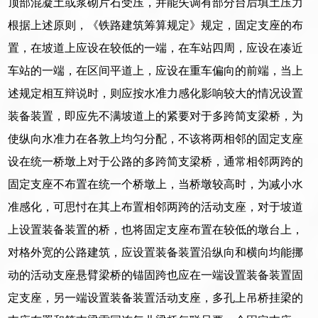
顶部混凝土或浆砌片石受压，并能失调有部分台后填土压力
根据上述原则，《铁路建筑筹算规定》规定，固定支座的布
置，在坡道上应设在较低的一端，在车站四周，应设在凑近
车站的一端，在区间平道上，应设在重车偏向的前端，当上
述规定相互辩说时，则应按水准力感化影响较大的情况设置
装备装置，即应先不满坡道上的紧要对于多跨简支梁桥，为
使纵向水准力在各敦上均匀分配，不该将两相邻的固定支座
设在统一桥墩上对于公路的多跨简支梁桥，通常相邻两跨的
固定支座不布置在统一个桥墩上，当桥墩较高时，为减小水
准感化，可思忖在其上布置相邻两跨的活动支座，对于坡道
上设置装备装置的桥，也将固定支座布置在较低的墩台上，
对格外宽的公路建筑，应设置装备装置沿纵向和横向均能挪
动的活动支座悬臂梁桥的锚固跨也应在一端设置装备装置固
定支座，另一端设置装备装置活动支座，多孔上吊桥挂梁的