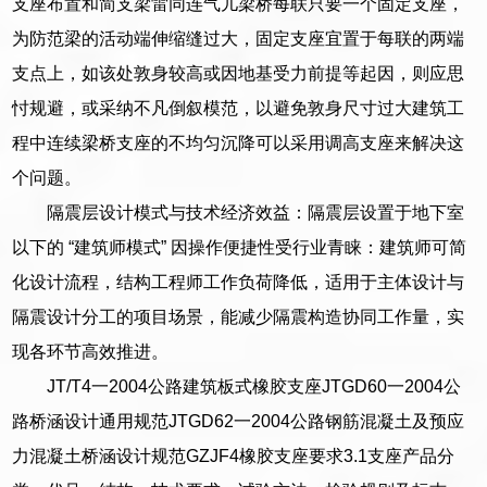
支座布置和简支梁雷同连气儿梁桥每联只要一个固定支座，
为防范梁的活动端伸缩缝过大，固定支座宜置于每联的两端
支点上，如该处敦身较高或因地基受力前提等起因，则应思
忖规避，或采纳不凡倒叙模范，以避免敦身尺寸过大建筑工
程中连续梁桥支座的不均匀沉降可以采用调高支座来解决这
个问题。
隔震层设计模式与技术经济效益：隔震层设置于地下室
以下的 “建筑师模式” 因操作便捷性受行业青睐：建筑师可简
化设计流程，结构工程师工作负荷降低，适用于主体设计与
隔震设计分工的项目场景，能减少隔震构造协同工作量，实
现各环节高效推进。
JT/T4一2004公路建筑板式橡胶支座JTGD60一2004公
路桥涵设计通用规范JTGD62一2004公路钢筋混凝土及预应
力混凝土桥涵设计规范GZJF4橡胶支座要求3.1支座产品分