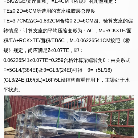
FBK/2/GE/支座面积）=1.4CM《桥规》的其他规定：
TE≤0.2D=6CM所选用的支座橡胶层总厚度
TE=3.7CM2ΔG=1.832CM合格0.2D=6CM四、验算支座的偏
转情况：计算支座的平均压缩变形为：δC，M=RCK×TE/面
积/EA+RCK×TE/面积/EBδC，M=0.06226541CM按照《桥
规》规定，尚应满足δ≤0.07TE，即：
0.06226541≤0.07TE=0.259合格计算梁端转角θ：由关系式
F=5GL4/(384EI)及θ=GL3/(24EI)可得：θ=（5L/16)
(GL3/24EI)16/(5L)=16F/5L设结构自重作用下，主梁处于水
平状态。