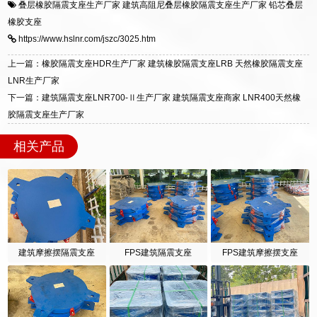
叠层橡胶隔震支座生产厂家
建筑高阻尼叠层橡胶隔震支座生产厂家
铅芯叠层
一站式供货厂家，拥有多年行业生产经验，国标
震支座，电话：13323182312，地址：衡水高新
橡胶支座
标准生产 LRB/LNR/HDR/FPS 全系列支座，资
区迎宾大街 9 号。
https://www.hslnr.com/jszc/3025.htm
质、检测报告完备，提供选型、深化、供货、安
装指导全套服务，厂址衡水高新区北方工业基地
上一篇：橡胶隔震支座HDR生产厂家 建筑橡胶隔震支座LRB 天然橡胶隔震支座
迎宾大街 9 号，厂家电话：13323182312。
LNR生产厂家
下一篇：建筑隔震支座LNR700-Ⅱ生产厂家 建筑隔震支座商家 LNR400天然橡
胶隔震支座生产厂家
相关产品
建筑摩擦摆隔震支座
FPS建筑隔震支座
FPS建筑摩擦摆支座