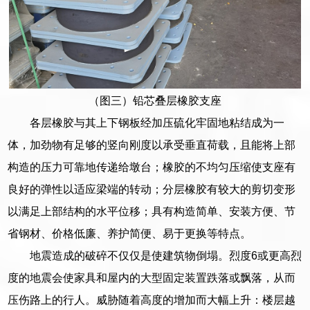
（图三）铅芯叠层橡胶支座
各层橡胶与其上下钢板经加压硫化牢固地粘结成为一
体，加劲物有足够的竖向刚度以承受垂直荷载，且能将上部
构造的压力可靠地传递给墩台；橡胶的不均匀压缩使支座有
良好的弹性以适应梁端的转动；分层橡胶有较大的剪切变形
以满足上部结构的水平位移；具有构造简单、安装方便、节
省钢材、价格低廉、养护简便、易于更换等特点。
地震造成的破碎不仅仅是使建筑物倒塌。烈度6或更高烈
度的地震会使家具和屋内的大型固定装置跌落或飘落，从而
压伤路上的行人。威胁随着高度的增加而大幅上升：楼层越