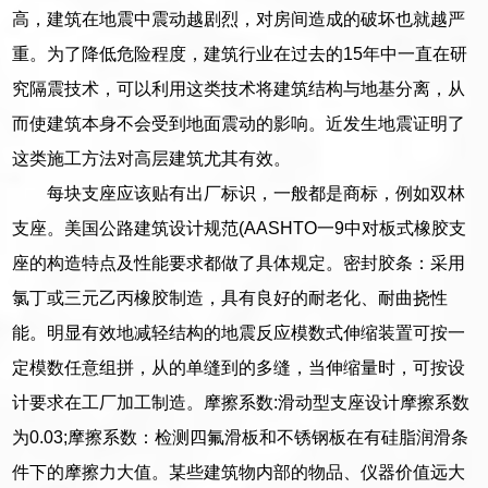
高，建筑在地震中震动越剧烈，对房间造成的破坏也就越严
重。为了降低危险程度，建筑行业在过去的15年中一直在研
究隔震技术，可以利用这类技术将建筑结构与地基分离，从
而使建筑本身不会受到地面震动的影响。近发生地震证明了
这类施工方法对高层建筑尤其有效。
每块支座应该贴有出厂标识，一般都是商标，例如双林
支座。美国公路建筑设计规范(AASHTO一9中对板式橡胶支
座的构造特点及性能要求都做了具体规定。密封胶条：采用
氯丁或三元乙丙橡胶制造，具有良好的耐老化、耐曲挠性
能。明显有效地减轻结构的地震反应模数式伸缩装置可按一
定模数任意组拼，从的单缝到的多缝，当伸缩量时，可按设
计要求在工厂加工制造。摩擦系数:滑动型支座设计摩擦系数
为0.03;摩擦系数：检测四氟滑板和不锈钢板在有硅脂润滑条
件下的摩擦力大值。某些建筑物内部的物品、仪器价值远大